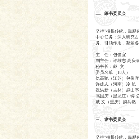
二、篆书委员会
坚持“植根传统，鼓励
中心任务；深入研究古
务、引领作用，凝聚各
主 任：包俊宜
副主任：许雄志 高庆
秘书长：戴 文
委员名单（18人）
仇高驰（江苏）包俊宜
许雄志（河南）冷 旭
祝洪新（吉林）赵山亭
高国庆（黑龙江）铸 
戴 文（重庆）魏兵然
三、隶书委员会
坚持“植根传统，鼓励