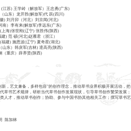
(江苏) 王学岭（解放军）王忠勇(广东)
山东）龙开胜(解放军)代 跃(四川)
安徽) 刘月卯（河北）刘京闻(河北)
河南）李有来(解放军)李远东(广东)
上海)张世刚(辽宁) 张胜伟(陕西)
福建) 范 硕(河北)赵雁君（浙江）
建) 施恩波(辽宁) 夏奇星(湖北)
山东）韩戾军(吉林) 遆高亮(陕西)
钢（重庆）薛养贤(陕西)
创新，艺文兼备，多样包容”的创作理念，推动草书业界积极开展活动，
代草书艺术规律，研析当代草书创作发展现状，引导草书创作繁荣发展；
类人才，推动草书创作；协助、参与中国书协其他相关工作；撰写草书艺
明 陈加林