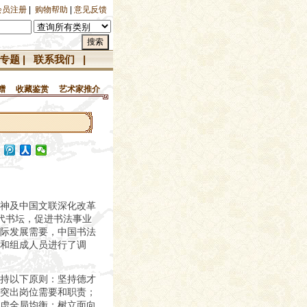
会员注册
|
购物帮助
|
意见反馈
专题
|
联系我们
|
赠
收藏鉴赏
艺术家推介
神及中国文联深化改革
当代书坛，促进书法事业
际发展需要，中国书法
和组成人员进行了调
持以下原则：坚持德才
突出岗位需要和职责；
虑全局均衡；树立面向