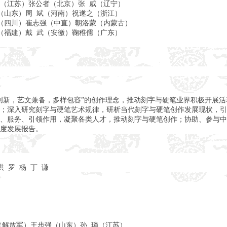
（江苏）张公者（北京）张 威（辽宁）
（山东）周 斌（河南）祝遂之（浙江）
（四川）崔志强（中直）朝洛蒙（内蒙古）
（福建）戴 武（安徽）鞠稚儒（广东）
创新，艺文兼备，多样包容”的创作理念，推动刻字与硬笔业界积极开展
；深入研究刻字与硬笔艺术规律，研析当代刻字与硬笔创作发展现状，引
、服务、引领作用，凝聚各类人才，推动刻字与硬笔创作；协助、参与中
度发展报告。
洪 罗 杨 丁 谦
（解放军）王步强（山东）孙 璘（江苏）