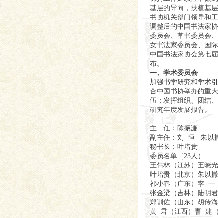
基层的导向，扶植基层
书协机关部门领导和工
调整后的中国书法家协
委员会、草书委员会、
女书法家委员会、国际
中国书法家协会第七届
布。
一、学术委员会
加强书学研究和学术引
合中国书协举办的重大
伍；发挥组织、团结、
研究年度发展报告。
主 任：陈振濂
副主任：刘 恒 朱以
秘书长：叶培贵
委员名单（23人）
王伟林（江苏）王晓光
叶培贵（北京）朱以撒
祁小春（广东）李 一
张金梁（吉林）陆明君
郑训佐（山东）胡传海
黄 君（江西）曹 建