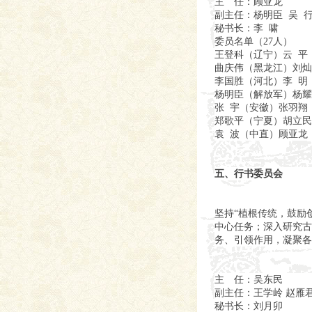
主 任：顾亚龙
副主任：杨明臣 吴 行
秘书长：李 啸
委员名单（27人）
王登科（辽宁）云 平
曲庆伟（黑龙江）刘灿
李国胜（河北）李 明
杨明臣（解放军）杨耀
张 宇（安徽）张羽翔
郑歌平（宁夏）胡立民
袁 波（中直）顾亚龙
五、行书委员会
坚持“植根传统，鼓励
中心任务；深入研究古
务、引领作用，凝聚各
主 任：吴东民
副主任：王学岭 赵雁君
秘书长：刘月卯