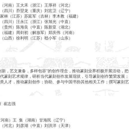
（河南）王大禾（浙江）王厚祥（河北）
（四川）乔堃龙（重庆）刘宏卫（辽宁）
家林（江苏）苏延军（吉林）李木教（福建）
（四川）汪永江（浙江）张旭光（中直）
（贵州）陈海良（中直）陈新亚（湖北）
（福建）周剑初（解放军）郑庆伟（河南）
（山西）徐利明（江苏）嵇小军（山东）
创新，艺文兼备，多样包容”的创作理念，推动篆刻业界积极开展活动，
代篆刻艺术规律，研析当代篆刻创作发展现状，引导篆刻创作繁荣发展；
类人才，推动篆刻创作；协助、参与中国书协其他相关工作；撰写篆刻艺
濂 崔志强
（河南）王 集（湖南）甘海民（辽宁）
（河北）刘彦湖（中直）刘洪洋（天津）