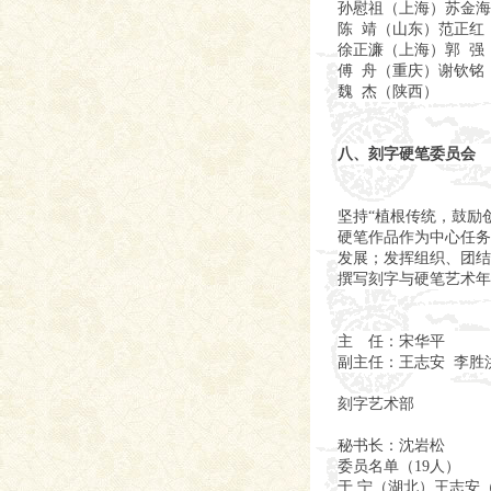
孙慰祖（上海）苏金海
陈 靖（山东）范正红
徐正濂（上海）郭 强
傅 舟（重庆）谢钦铭
魏 杰（陕西）
八、刻字硬笔委员会
坚持“植根传统，鼓励
硬笔作品作为中心任务
发展；发挥组织、团结
撰写刻字与硬笔艺术年
主 任：宋华平
副主任：王志安 李胜
刻字艺术部
秘书长：沈岩松
委员名单（19人）
于 宁（湖北）王志安