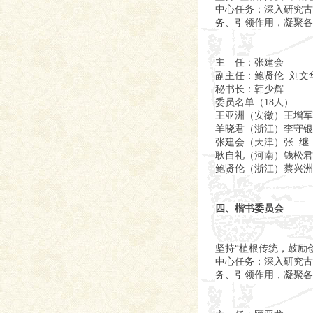
中心任务；深入研究古
务、引领作用，凝聚各
主 任：张建会
副主任：鲍贤伦 刘文
秘书长：韩少辉
委员名单（18人）
王亚洲（安徽）王增军
羊晓君（浙江）李守银
张建会（天津）张 继
耿自礼（河南）钱松君
鲍贤伦（浙江）蔡兴洲
四、楷书委员会
坚持“植根传统，鼓励
中心任务；深入研究古
务、引领作用，凝聚各