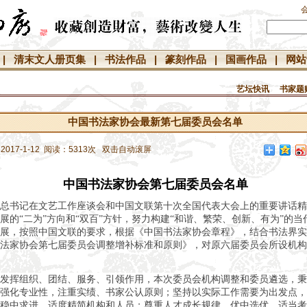
|
清末文人册页集
|
书法作品
|
篆刻作品
|
国画作品
|
网站
艺坛快讯
书家题
中国书法家协会最新第七届委员会名单
17-1-12 阅读：5313次 双击自动滚屏
中国书法家协会第七届委员会名单
总书记在文艺工作座谈会和中国文联第十次全国代表大会上的重要讲话精
展的“二为”方向和“双百”方针，努力构建“和谐、繁荣、创新、有为”的
展，按照中国文联的要求，根据《中国书法家协会章程》，结合书法界实
法家协会第七届委员会调整增补标准和原则》，对原六届委员会所设机构
发挥组织、团结、服务、引领作用，本次委员会机构调整和委员遴选，秉
强化专业性，注重实绩、书家公认原则；坚持以实际工作需要为出发点，
稳中求进，适度精简机构和人员；尊重人才成长规律，优中选优，适当考