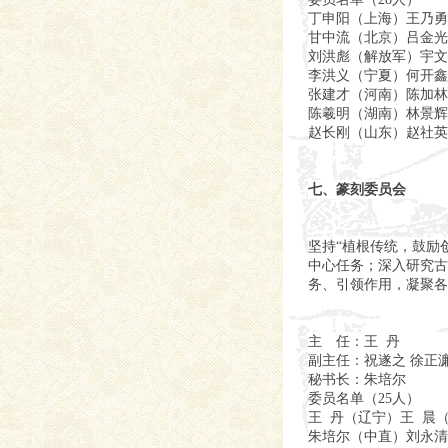
丁申阳（上海）王乃勇
甘中流（北京）吕金光
刘洪彪（解放军）宇文
李洪义（宁夏）何开鑫
张建才（河南）陈加林
陈羲明（湖南）林景辉
赵长刚（山东）赵社英
七、篆刻委员会
坚持“植根传统，鼓励
中心任务；深入研究古
务、引领作用，凝聚各
主 任：王 丹
副主任：祝遂之 徐正
秘书长：朱培尔
委员名单（25人）
王 丹（辽宁）王 晨
朱培尔（中直）刘永清