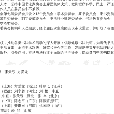
人才；坚持中国书法家协会主席团集体决策，做到程序科学、民主、严谨
作人员在委员会中不兼职。
会第七届委员会共设立13个委员会：学术委员会、篆书委员会、隶书委
篆刻委员会、刻字硬笔委员会、书法行业建设委员会、书法教育委员会、
交流委员会。
委员会机构和人员组成，经七届四次主席团会议审议通过，并听取了各团
领，推动各类书法学术活动的深入开展；倡导健康书法批评，为当代书法
书法展事，承担学术跟进、研究和推介等工作；发现培养青年书法理论人
服务、引领作用，推动书法行业全面综合学养提高；协助参与中国书协其
撒 张天弓 方爱龙
（上海）方爱龙（浙江）叶鹏飞（江苏）
（福建）刘宗超（河北）刘 恒（中直）
（中直）张天弓（湖北）张 辛（北京）
（中直）陈志平（广东）陈振濂(浙江)
（上海）姜寿田（河南）姚国瑾（山西）
（重庆）赖 非（山东）