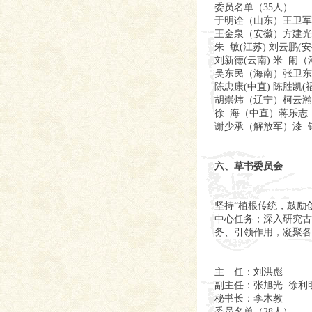
委员名单（35人）
于明诠（山东）王卫军 
王金泉（安徽）方建光（
朱 敏(江苏) 刘云鹏(
刘新德(云南) 米 闹（
吴东民（海南）张卫东(
陈忠康(中直) 陈胜凯(
胡崇炜（辽宁）柯云瀚(福
徐 海（中直）蒋乐志（
谢少承（解放军）漆 
六、草书委员会
坚持“植根传统，鼓励
中心任务；深入研究古
务、引领作用，凝聚各
主 任：刘洪彪
副主任：张旭光 徐利
秘书长：李木教
委员名单（28人）