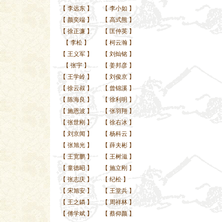
【
李远东
】
【
李小如
】
【
颜奕端
】
【
高式熊
】
【
徐正濂
】
【
匡仲英
】
【
李松
】
【
柯云瀚
】
【
王义军
】
【
刘灿铭
】
【
张宇
】
【
姜邦彦
】
【
王学岭
】
【
刘俊京
】
【
徐云叔
】
【
曾锦溪
】
【
陈海良
】
【
徐利明
】
【
施恩波
】
【
张羽翔
】
【
张世刚
】
【
徐右冰
】
【
刘京闻
】
【
杨科云
】
【
张旭光
】
【
薛夫彬
】
【
王宽鹏
】
【
王树滋
】
【
童德昭
】
【
施立刚
】
【
张志庆
】
【
纪松
】
【
宋旭安
】
【
王堂兵
】
【
王之鏻
】
【
周祥林
】
【
傅学斌
】
【
蔡仰颜
】