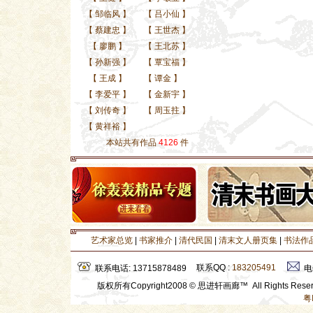
【
邹临风
】
【
吕小仙
】
【
蔡建忠
】
【
王世杰
】
【
廖鹏
】
【
王北苏
】
【
孙新强
】
【
覃宝福
】
【
王成
】
【
谭金
】
【
李爱平
】
【
金新宇
】
【
刘传奇
】
【
周玉拄
】
【
黄祥裕
】
本站共有作品
4126
件
艺术家总览
|
书家推介
|
清代民国
|
清末文人册页集
|
书法作
联系QQ :
183205491
联系电话: 13715878489
电
版权所有Copyright2008 © 思进轩画廊™ All Rights Res
粤