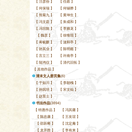
【
汪彦份
】
【
任政
】
【
何保瑞
】
【
何锡骅
】
【
熊菊九
】
【
黄坤生
】
【
冯文蔚
】
【
朱成和
】
【
冯宗陈
】
【
李猶龙
】
【
魏彦
】
【
徐惟琨
】
【
蒋毓麒
】
【
泷和亭
】
【
孙其业
】
【
陈明鑑
】
【
言立三
】
【
许南亭
】
【
陆鸿仪
】
【
清代旧拓
】
【
其他作品
】
清末文人册页集
(6)
【
于如川
】
【
李朝槐
】
【
孙因培
】
【
宋文灿
】
【
赵景士
】
书法作品
(3894)
【
特惠作品
】
【
冯其庸
】
【
陈忠康
】
【
王友谊
】
【
邵跃晰
】
【
沈定庵
】
【
龙开胜
】
【
李有来
】