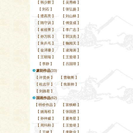
【
韩少辉
】
【
吴秀峰
】
【
刘石
】
【
张弘扬
】
【
遆高亮
】
【
刘山林
】
【
隋守训
】
【
傅亚成
】
【
崔祖菁
】
【
李广志
】
【
孙万民
】
【
郭汉亮
】
【
朱乒乓
】
【
鞠闻天
】
【
金泽珊
】
【
凌海涛
】
【
王朝瑞
】
【
王蛰堪
】
【
李静
】
【
吕国璋
】
篆刻作品
(33)
【
许贤炎
】
【
曹敬阁
】
【
杜志宇
】
【
焦新帅
】
【
刘路君
】
国画作品
(62)
【
特价作品
】
【
富铁畊
】
【
姚海程
】
【
张国恩
】
【
孙仲威
】
【
夏奇星
】
【
周玛和
】
【
王蛰堪
】
【
王健
】
【
李敬业
】