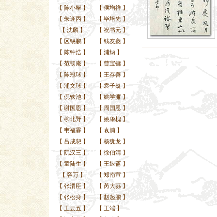
【
陈小翠
】
【
侯增祥
】
【
朱逢丙
】
【
毕培先
】
【
沈麟
】
【
祝书元
】
【
区锡鹏
】
【
钱友夔
】
【
陈钟浩
】
【
浦炳
】
【
范韧庵
】
【
曹宝镛
】
【
陈冠球
】
【
王存善
】
【
浦文球
】
【
袁子嶷
】
【
倪轶池
】
【
姚学濂
】
【
谢国恩
】
【
周国恩
】
【
柳北野
】
【
姚肇槐
】
【
韦福霖
】
【
袁浦
】
【
吕成恕
】
【
杨犹龙
】
【
阮汉三
】
【
徐伯清
】
【
童陆生
】
【
王退斋
】
【
容万
】
【
郑南宣
】
【
张渭臣
】
【
芮大荪
】
【
张松身
】
【
赵起鹏
】
【
王云五
】
【
王端
】