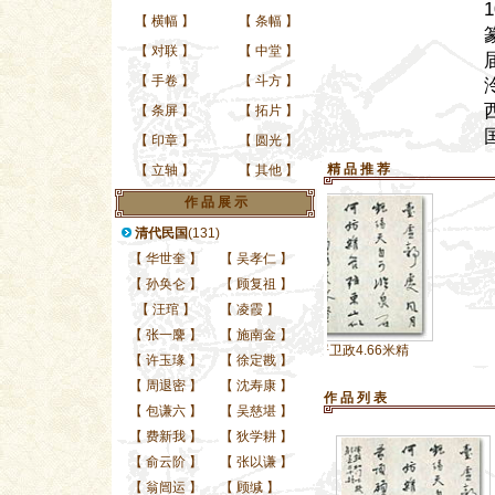
【
横幅
】
【
条幅
】
【
对联
】
【
中堂
】
【
手卷
】
【
斗方
】
【
条屏
】
【
拓片
】
【
印章
】
【
圆光
】
精 品 推 荐
【
立轴
】
【
其他
】
作 品 展 示
清代民国
(131)
【
华世奎
】
【
吴孝仁
】
【
孙奂仑
】
【
顾复祖
】
【
汪琯
】
【
凌霞
】
【
张一麐
】
【
施南金
】
申屠卫政4.66米精
【
许玉瑑
】
【
徐定戡
】
【
周退密
】
【
沈寿康
】
作 品 列 表
【
包谦六
】
【
吴慈堪
】
【
费新我
】
【
狄学耕
】
【
俞云阶
】
【
张以谦
】
【
翁闿运
】
【
顾缄
】