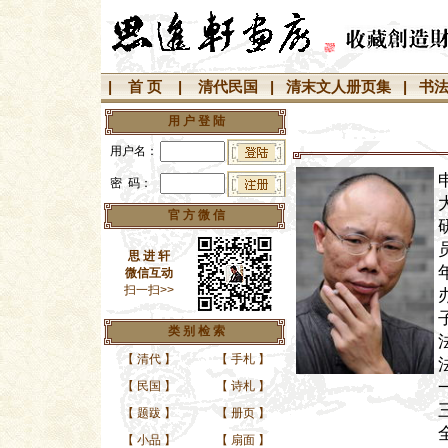
|
首 页
|
清代民国
|
清末文人册页集
|
书
用 户 登 陆
用户名：
密 码：
官 方 微 信
思 进 轩
微信互动
扫一扫>>
类 别 检 索
【
清代
】
【
手札
】
【
民国
】
【
诗札
】
【
题跋
】
【
册页
】
【
小品
】
【
扇面
】