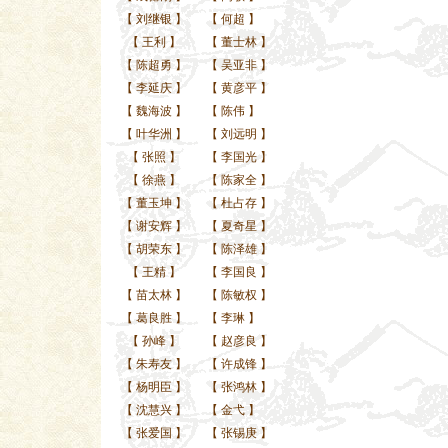
【
刘继银
】
【
何超
】
【
王利
】
【
董士林
】
【
陈超勇
】
【
吴亚非
】
【
李延庆
】
【
黄彦平
】
【
魏海波
】
【
陈伟
】
【
叶华洲
】
【
刘远明
】
【
张照
】
【
李国光
】
【
徐燕
】
【
陈家全
】
【
董玉坤
】
【
杜占存
】
【
谢安辉
】
【
夏奇星
】
【
胡荣东
】
【
陈泽雄
】
【
王精
】
【
李国良
】
【
苗太林
】
【
陈敏权
】
【
葛良胜
】
【
李琳
】
【
孙峰
】
【
赵彦良
】
【
朱寿友
】
【
许成锋
】
【
杨明臣
】
【
张鸿林
】
【
沈慧兴
】
【
金弋
】
【
张爱国
】
【
张锡庚
】