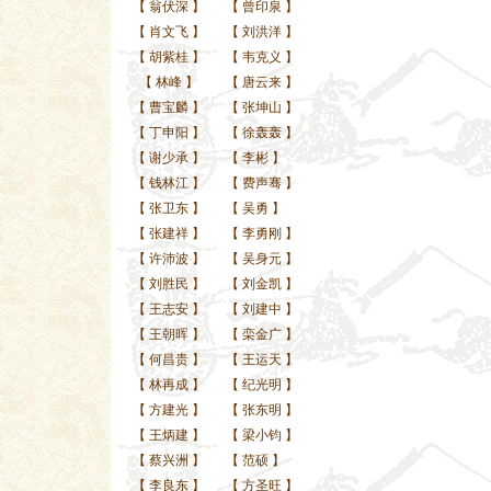
【
翁伏深
】
【
曾印泉
】
【
肖文飞
】
【
刘洪洋
】
【
胡紫桂
】
【
韦克义
】
【
林峰
】
【
唐云来
】
【
曹宝麟
】
【
张坤山
】
【
丁申阳
】
【
徐轰轰
】
【
谢少承
】
【
李彬
】
【
钱林江
】
【
费声骞
】
【
张卫东
】
【
吴勇
】
【
张建祥
】
【
李勇刚
】
【
许沛波
】
【
吴身元
】
【
刘胜民
】
【
刘金凯
】
【
王志安
】
【
刘建中
】
【
王朝晖
】
【
栾金广
】
【
何昌贵
】
【
王运天
】
【
林再成
】
【
纪光明
】
【
方建光
】
【
张东明
】
【
王炳建
】
【
梁小钧
】
【
蔡兴洲
】
【
范硕
】
【
李良东
】
【
方圣旺
】