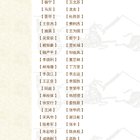
【
杨宁
】
【
王北苏
】
【
马宾
】
【
龙友
】
【
姜华
】
【
杜胜苏
】
【
王世杰
】
【
樊利杰
】
【
施展
】
【
王为国
】
【
吴景辰
】
【
蔡宁
】
【
赖智豪
】
【
贾长城
】
【
顾严平
】
【
邹临风
】
【
李德利
】
【
董芷林
】
【
林海珊
】
【
丁万里
】
【
李茂江
】
【
李志远
】
【
王正良
】
【
李国胜
】
【
田超
】
【
李荣亭
】
【
单桂体
】
【
韩培澄
】
【
张安行
】
【
姜悦新
】
【
王涛
】
【
张华武
】
【
宋风华
】
【
谢汉彬
】
【
陈希军
】
【
张丰
】
【
朱起明
】
【
陈炎权
】
【
成德刚
】
【
高歌
】