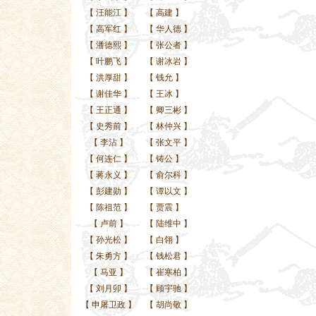
【
汪能江
】
【
高建
】
【
高军红
】
【
华人德
】
【
潘德熙
】
【
张公者
】
【
叶鹏飞
】
【
谢冰岩
】
【
洪厚甜
】
【
钱允
】
【
谢佳华
】
【
王冰
】
【
王正通
】
【
卿三彬
】
【
史秀前
】
【
林仲兴
】
【
李沾
】
【
张文平
】
【
何连仁
】
【
铸公
】
【
蒋永义
】
【
俞尔科
】
【
彭建勋
】
【
谭以文
】
【
陈祖范
】
【
贾震
】
【
卢前
】
【
陆维中
】
【
孙光松
】
【
白翎
】
【
朱勇方
】
【
钱松君
】
【
马亚
】
【
崔寒柏
】
【
刘月卯
】
【
顾宇驰
】
【
申屠卫政
】
【
胡尚敬
】