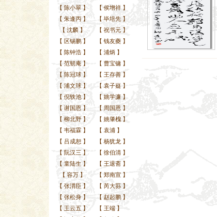
【
陈小翠
】
【
侯增祥
】
【
朱逢丙
】
【
毕培先
】
【
沈麟
】
【
祝书元
】
【
区锡鹏
】
【
钱友夔
】
【
陈钟浩
】
【
浦炳
】
【
范韧庵
】
【
曹宝镛
】
【
陈冠球
】
【
王存善
】
【
浦文球
】
【
袁子嶷
】
【
倪轶池
】
【
姚学濂
】
【
谢国恩
】
【
周国恩
】
【
柳北野
】
【
姚肇槐
】
【
韦福霖
】
【
袁浦
】
【
吕成恕
】
【
杨犹龙
】
【
阮汉三
】
【
徐伯清
】
【
童陆生
】
【
王退斋
】
【
容万
】
【
郑南宣
】
【
张渭臣
】
【
芮大荪
】
【
张松身
】
【
赵起鹏
】
【
王云五
】
【
王端
】