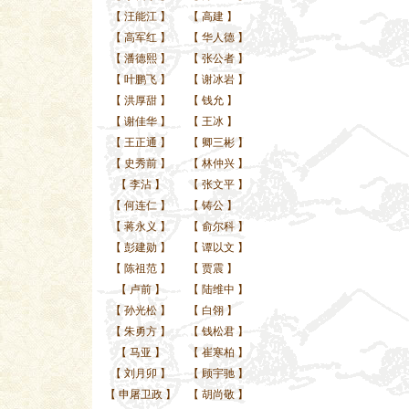
【
汪能江
】
【
高建
】
【
高军红
】
【
华人德
】
【
潘德熙
】
【
张公者
】
【
叶鹏飞
】
【
谢冰岩
】
【
洪厚甜
】
【
钱允
】
【
谢佳华
】
【
王冰
】
【
王正通
】
【
卿三彬
】
【
史秀前
】
【
林仲兴
】
【
李沾
】
【
张文平
】
【
何连仁
】
【
铸公
】
【
蒋永义
】
【
俞尔科
】
【
彭建勋
】
【
谭以文
】
【
陈祖范
】
【
贾震
】
【
卢前
】
【
陆维中
】
【
孙光松
】
【
白翎
】
【
朱勇方
】
【
钱松君
】
【
马亚
】
【
崔寒柏
】
【
刘月卯
】
【
顾宇驰
】
【
申屠卫政
】
【
胡尚敬
】