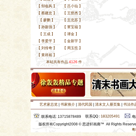
【
邹临风
】
【
吕小仙
】
【
蔡建忠
】
【
王世杰
】
【
廖鹏
】
【
王北苏
】
【
孙新强
】
【
覃宝福
】
【
王成
】
【
谭金
】
【
李爱平
】
【
金新宇
】
【
刘传奇
】
【
周玉拄
】
【
黄祥裕
】
本站共有作品
4126
件
艺术家总览
|
书家推介
|
清代民国
|
清末文人册页集
|
书法作
联系QQ :
183205491
联系电话: 13715878489
电
版权所有Copyright2008 © 思进轩画廊™ All Rights Rese
粤