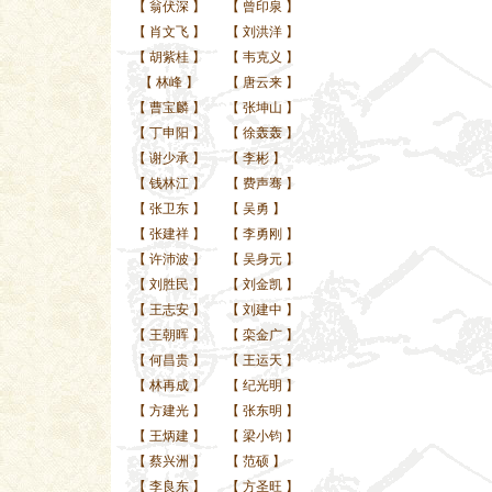
【
翁伏深
】
【
曾印泉
】
【
肖文飞
】
【
刘洪洋
】
【
胡紫桂
】
【
韦克义
】
【
林峰
】
【
唐云来
】
【
曹宝麟
】
【
张坤山
】
【
丁申阳
】
【
徐轰轰
】
【
谢少承
】
【
李彬
】
【
钱林江
】
【
费声骞
】
【
张卫东
】
【
吴勇
】
【
张建祥
】
【
李勇刚
】
【
许沛波
】
【
吴身元
】
【
刘胜民
】
【
刘金凯
】
【
王志安
】
【
刘建中
】
【
王朝晖
】
【
栾金广
】
【
何昌贵
】
【
王运天
】
【
林再成
】
【
纪光明
】
【
方建光
】
【
张东明
】
【
王炳建
】
【
梁小钧
】
【
蔡兴洲
】
【
范硕
】
【
李良东
】
【
方圣旺
】