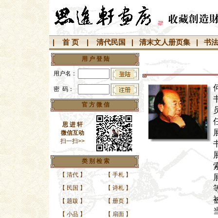
|
首 页
|
清代民国
|
清末文人册页集
|
书
用 户 登 陆
用户名：
密 码：
官 方 微 信
思 进 轩
微信互动
扫一扫>>
类 别 检 索
【
清代
】
【
手札
】
【
民国
】
【
诗札
】
【
题跋
】
【
册页
】
【
小品
】
【
扇面
】