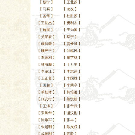
【
杨宁
】
【
王北苏
】
【
马宾
】
【
龙友
】
【
姜华
】
【
杜胜苏
】
【
王世杰
】
【
樊利杰
】
【
施展
】
【
王为国
】
【
吴景辰
】
【
蔡宁
】
【
赖智豪
】
【
贾长城
】
【
顾严平
】
【
邹临风
】
【
李德利
】
【
董芷林
】
【
林海珊
】
【
丁万里
】
【
李茂江
】
【
李志远
】
【
王正良
】
【
李国胜
】
【
田超
】
【
李荣亭
】
【
单桂体
】
【
韩培澄
】
【
张安行
】
【
姜悦新
】
【
王涛
】
【
张华武
】
【
宋风华
】
【
谢汉彬
】
【
陈希军
】
【
张丰
】
【
朱起明
】
【
陈炎权
】
【
成德刚
】
【
高歌
】