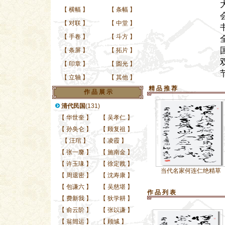
【
横幅
】
【
条幅
】
【
对联
】
【
中堂
】
【
手卷
】
【
斗方
】
【
条屏
】
【
拓片
】
【
印章
】
【
圆光
】
【
立轴
】
【
其他
】
精 品 推 荐
作 品 展 示
清代民国
(131)
【
华世奎
】
【
吴孝仁
】
【
孙奂仑
】
【
顾复祖
】
【
汪琯
】
【
凌霞
】
【
张一麐
】
【
施南金
】
【
许玉瑑
】
【
徐定戡
】
当代名家何连仁绝精草
【
周退密
】
【
沈寿康
】
【
包谦六
】
【
吴慈堪
】
作 品 列 表
【
费新我
】
【
狄学耕
】
【
俞云阶
】
【
张以谦
】
【
翁闿运
】
【
顾缄
】