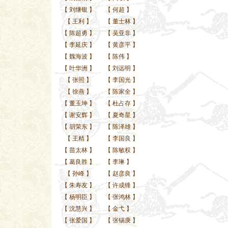
【
刘继银
】
【
何超
】
【
王利
】
【
董士林
】
【
陈超勇
】
【
吴亚非
】
【
李延庆
】
【
黄彦平
】
【
魏海波
】
【
陈伟
】
【
叶华洲
】
【
刘远明
】
【
张照
】
【
李国光
】
【
徐燕
】
【
陈家全
】
【
董玉坤
】
【
杜占存
】
【
谢安辉
】
【
夏奇星
】
【
胡荣东
】
【
陈泽雄
】
【
王精
】
【
李国良
】
【
苗太林
】
【
陈敏权
】
【
葛良胜
】
【
李琳
】
【
孙峰
】
【
赵彦良
】
【
朱寿友
】
【
许成锋
】
【
杨明臣
】
【
张鸿林
】
【
沈慧兴
】
【
金弋
】
【
张爱国
】
【
张锡庚
】