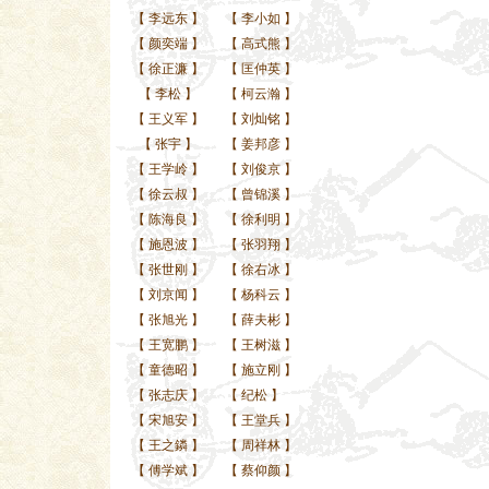
【
李远东
】
【
李小如
】
【
颜奕端
】
【
高式熊
】
【
徐正濂
】
【
匡仲英
】
【
李松
】
【
柯云瀚
】
【
王义军
】
【
刘灿铭
】
【
张宇
】
【
姜邦彦
】
【
王学岭
】
【
刘俊京
】
【
徐云叔
】
【
曾锦溪
】
【
陈海良
】
【
徐利明
】
【
施恩波
】
【
张羽翔
】
【
张世刚
】
【
徐右冰
】
【
刘京闻
】
【
杨科云
】
【
张旭光
】
【
薛夫彬
】
【
王宽鹏
】
【
王树滋
】
【
童德昭
】
【
施立刚
】
【
张志庆
】
【
纪松
】
【
宋旭安
】
【
王堂兵
】
【
王之鏻
】
【
周祥林
】
【
傅学斌
】
【
蔡仰颜
】