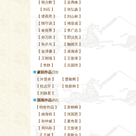
【
韩少辉
】
【
吴秀峰
】
【
刘石
】
【
张弘扬
】
【
遆高亮
】
【
刘山林
】
【
隋守训
】
【
傅亚成
】
【
崔祖菁
】
【
李广志
】
【
孙万民
】
【
郭汉亮
】
【
朱乒乓
】
【
鞠闻天
】
【
金泽珊
】
【
凌海涛
】
【
王朝瑞
】
【
王蛰堪
】
【
李静
】
【
吕国璋
】
篆刻作品
(33)
【
许贤炎
】
【
曹敬阁
】
【
杜志宇
】
【
焦新帅
】
【
刘路君
】
国画作品
(62)
【
特价作品
】
【
富铁畊
】
【
姚海程
】
【
张国恩
】
【
孙仲威
】
【
夏奇星
】
【
周玛和
】
【
王蛰堪
】
【
王健
】
【
李敬业
】