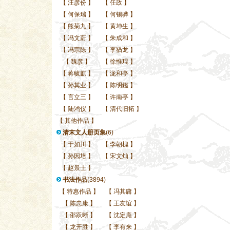
【
汪彦份
】
【
任政
】
【
何保瑞
】
【
何锡骅
】
【
熊菊九
】
【
黄坤生
】
【
冯文蔚
】
【
朱成和
】
【
冯宗陈
】
【
李猶龙
】
【
魏彦
】
【
徐惟琨
】
【
蒋毓麒
】
【
泷和亭
】
【
孙其业
】
【
陈明鑑
】
【
言立三
】
【
许南亭
】
【
陆鸿仪
】
【
清代旧拓
】
【
其他作品
】
清末文人册页集
(6)
【
于如川
】
【
李朝槐
】
【
孙因培
】
【
宋文灿
】
【
赵景士
】
书法作品
(3894)
【
特惠作品
】
【
冯其庸
】
【
陈忠康
】
【
王友谊
】
【
邵跃晰
】
【
沈定庵
】
【
龙开胜
】
【
李有来
】