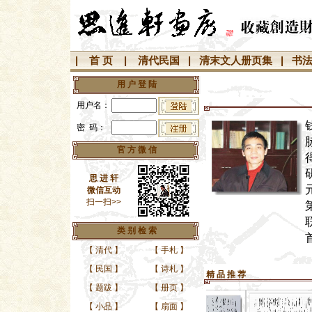
|
首 页
|
清代民国
|
清末文人册页集
|
书
用 户 登 陆
用户名：
密 码：
官 方 微 信
思 进 轩
微信互动
扫一扫>>
类 别 检 索
【
清代
】
【
手札
】
【
民国
】
【
诗札
】
精 品 推 荐
【
题跋
】
【
册页
】
【
小品
】
【
扇面
】