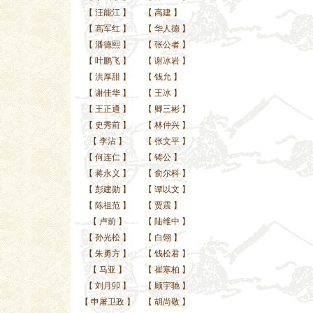
【
汪能江
】
【
高建
】
【
高军红
】
【
华人德
】
【
潘德熙
】
【
张公者
】
【
叶鹏飞
】
【
谢冰岩
】
【
洪厚甜
】
【
钱允
】
【
谢佳华
】
【
王冰
】
【
王正通
】
【
卿三彬
】
【
史秀前
】
【
林仲兴
】
【
李沾
】
【
张文平
】
【
何连仁
】
【
铸公
】
【
蒋永义
】
【
俞尔科
】
【
彭建勋
】
【
谭以文
】
【
陈祖范
】
【
贾震
】
【
卢前
】
【
陆维中
】
【
孙光松
】
【
白翎
】
【
朱勇方
】
【
钱松君
】
【
马亚
】
【
崔寒柏
】
【
刘月卯
】
【
顾宇驰
】
【
申屠卫政
】
【
胡尚敬
】