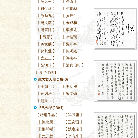
【
汪彦份
】
【
任政
】
【
何保瑞
】
【
何锡骅
】
【
熊菊九
】
【
黄坤生
】
【
冯文蔚
】
【
朱成和
】
【
冯宗陈
】
【
李猶龙
】
【
魏彦
】
【
徐惟琨
】
【
蒋毓麒
】
【
泷和亭
】
【
孙其业
】
【
陈明鑑
】
【
言立三
】
【
许南亭
】
【
陆鸿仪
】
【
清代旧拓
】
【
其他作品
】
清末文人册页集
(6)
【
于如川
】
【
李朝槐
】
【
孙因培
】
【
宋文灿
】
【
赵景士
】
书法作品
(3894)
【
特惠作品
】
【
冯其庸
】
【
陈忠康
】
【
王友谊
】
【
邵跃晰
】
【
沈定庵
】
【
龙开胜
】
【
李有来
】