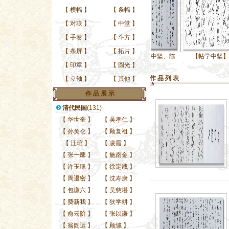
【
横幅
】
【
条幅
】
【
对联
】
【
中堂
】
【
手卷
】
【
斗方
】
【
条屏
】
【
拓片
】
当代青年帖学中坚、陈
当代青年帖学中坚、陈
【帖学中坚】-- 钱
【
印章
】
【
圆光
】
作 品 列 表
【
立轴
】
【
其他
】
作 品 展 示
清代民国
(131)
【
华世奎
】
【
吴孝仁
】
【
孙奂仑
】
【
顾复祖
】
【
汪琯
】
【
凌霞
】
【
张一麐
】
【
施南金
】
【
许玉瑑
】
【
徐定戡
】
【
周退密
】
【
沈寿康
】
【
包谦六
】
【
吴慈堪
】
【
费新我
】
【
狄学耕
】
【
俞云阶
】
【
张以谦
】
【
翁闿运
】
【
顾缄
】