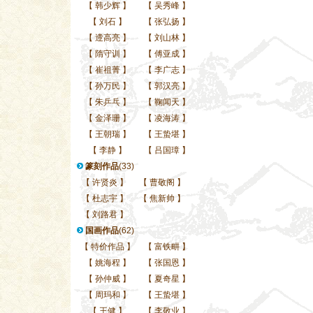
【
韩少辉
】
【
吴秀峰
】
【
刘石
】
【
张弘扬
】
【
遆高亮
】
【
刘山林
】
【
隋守训
】
【
傅亚成
】
【
崔祖菁
】
【
李广志
】
【
孙万民
】
【
郭汉亮
】
【
朱乒乓
】
【
鞠闻天
】
【
金泽珊
】
【
凌海涛
】
【
王朝瑞
】
【
王蛰堪
】
【
李静
】
【
吕国璋
】
篆刻作品
(33)
【
许贤炎
】
【
曹敬阁
】
【
杜志宇
】
【
焦新帅
】
【
刘路君
】
国画作品
(62)
【
特价作品
】
【
富铁畊
】
【
姚海程
】
【
张国恩
】
【
孙仲威
】
【
夏奇星
】
【
周玛和
】
【
王蛰堪
】
【
王健
】
【
李敬业
】