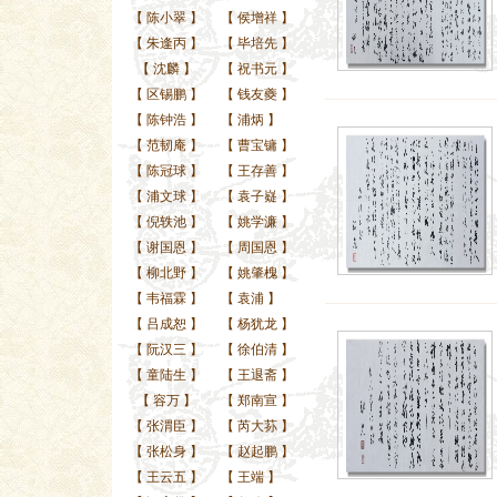
【
陈小翠
】
【
侯增祥
】
【
朱逢丙
】
【
毕培先
】
【
沈麟
】
【
祝书元
】
【
区锡鹏
】
【
钱友夔
】
【
陈钟浩
】
【
浦炳
】
【
范韧庵
】
【
曹宝镛
】
【
陈冠球
】
【
王存善
】
【
浦文球
】
【
袁子嶷
】
【
倪轶池
】
【
姚学濂
】
【
谢国恩
】
【
周国恩
】
【
柳北野
】
【
姚肇槐
】
【
韦福霖
】
【
袁浦
】
【
吕成恕
】
【
杨犹龙
】
【
阮汉三
】
【
徐伯清
】
【
童陆生
】
【
王退斋
】
【
容万
】
【
郑南宣
】
【
张渭臣
】
【
芮大荪
】
【
张松身
】
【
赵起鹏
】
【
王云五
】
【
王端
】