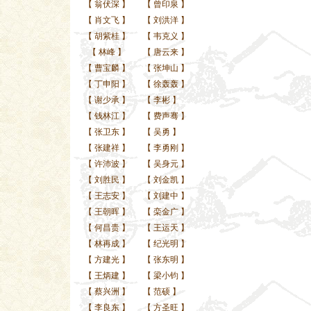
【
翁伏深
】
【
曾印泉
】
【
肖文飞
】
【
刘洪洋
】
【
胡紫桂
】
【
韦克义
】
【
林峰
】
【
唐云来
】
【
曹宝麟
】
【
张坤山
】
【
丁申阳
】
【
徐轰轰
】
【
谢少承
】
【
李彬
】
【
钱林江
】
【
费声骞
】
【
张卫东
】
【
吴勇
】
【
张建祥
】
【
李勇刚
】
【
许沛波
】
【
吴身元
】
【
刘胜民
】
【
刘金凯
】
【
王志安
】
【
刘建中
】
【
王朝晖
】
【
栾金广
】
【
何昌贵
】
【
王运天
】
【
林再成
】
【
纪光明
】
【
方建光
】
【
张东明
】
【
王炳建
】
【
梁小钧
】
【
蔡兴洲
】
【
范硕
】
【
李良东
】
【
方圣旺
】