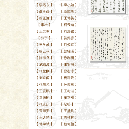
【
李远东
】
【
李小如
】
【
颜奕端
】
【
高式熊
】
【
徐正濂
】
【
匡仲英
】
【
李松
】
【
柯云瀚
】
【
王义军
】
【
刘灿铭
】
【
张宇
】
【
姜邦彦
】
【
王学岭
】
【
刘俊京
】
【
徐云叔
】
【
曾锦溪
】
【
陈海良
】
【
徐利明
】
【
施恩波
】
【
张羽翔
】
【
张世刚
】
【
徐右冰
】
【
刘京闻
】
【
杨科云
】
【
张旭光
】
【
薛夫彬
】
【
王宽鹏
】
【
王树滋
】
【
童德昭
】
【
施立刚
】
【
张志庆
】
【
纪松
】
【
宋旭安
】
【
王堂兵
】
【
王之鏻
】
【
周祥林
】
【
傅学斌
】
【
蔡仰颜
】