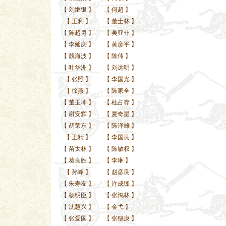
【
刘继银
】
【
何超
】
【
王利
】
【
董士林
】
【
陈超勇
】
【
吴亚非
】
【
李延庆
】
【
黄彦平
】
【
魏海波
】
【
陈伟
】
【
叶华洲
】
【
刘远明
】
【
张照
】
【
李国光
】
【
徐燕
】
【
陈家全
】
【
董玉坤
】
【
杜占存
】
【
谢安辉
】
【
夏奇星
】
【
胡荣东
】
【
陈泽雄
】
【
王精
】
【
李国良
】
【
苗太林
】
【
陈敏权
】
【
葛良胜
】
【
李琳
】
【
孙峰
】
【
赵彦良
】
【
朱寿友
】
【
许成锋
】
【
杨明臣
】
【
张鸿林
】
【
沈慧兴
】
【
金弋
】
【
张爱国
】
【
张锡庚
】