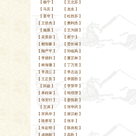
【
杨宁
】
【
王北苏
】
【
马宾
】
【
龙友
】
【
姜华
】
【
杜胜苏
】
【
王世杰
】
【
樊利杰
】
【
施展
】
【
王为国
】
【
吴景辰
】
【
蔡宁
】
【
赖智豪
】
【
贾长城
】
【
顾严平
】
【
邹临风
】
【
李德利
】
【
董芷林
】
【
林海珊
】
【
丁万里
】
【
李茂江
】
【
李志远
】
【
王正良
】
【
李国胜
】
【
田超
】
【
李荣亭
】
【
单桂体
】
【
韩培澄
】
【
张安行
】
【
姜悦新
】
【
王涛
】
【
张华武
】
【
宋风华
】
【
谢汉彬
】
【
陈希军
】
【
张丰
】
【
朱起明
】
【
陈炎权
】
【
成德刚
】
【
高歌
】