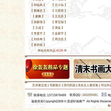
【
邹临风
】
【
吕小仙
】
【
蔡建忠
】
【
王世杰
】
【
廖鹏
】
【
王北苏
】
【
孙新强
】
【
覃宝福
】
【
王成
】
【
谭金
】
【
李爱平
】
【
金新宇
】
【
刘传奇
】
【
周玉拄
】
【
黄祥裕
】
本站共有作品
4126
件
艺术家总览
|
书家推介
|
清代民国
|
清末文人册页集
|
书法作
联系QQ :
183205491
联系电话: 13715878489
电
版权所有Copyright2008 © 思进轩画廊™ All Rights Rese
粤