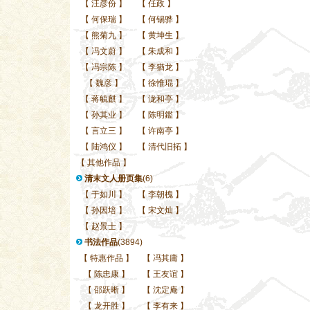
【
汪彦份
】
【
任政
】
【
何保瑞
】
【
何锡骅
】
【
熊菊九
】
【
黄坤生
】
【
冯文蔚
】
【
朱成和
】
【
冯宗陈
】
【
李猶龙
】
【
魏彦
】
【
徐惟琨
】
【
蒋毓麒
】
【
泷和亭
】
【
孙其业
】
【
陈明鑑
】
【
言立三
】
【
许南亭
】
【
陆鸿仪
】
【
清代旧拓
】
【
其他作品
】
清末文人册页集
(6)
【
于如川
】
【
李朝槐
】
【
孙因培
】
【
宋文灿
】
【
赵景士
】
书法作品
(3894)
【
特惠作品
】
【
冯其庸
】
【
陈忠康
】
【
王友谊
】
【
邵跃晰
】
【
沈定庵
】
【
龙开胜
】
【
李有来
】