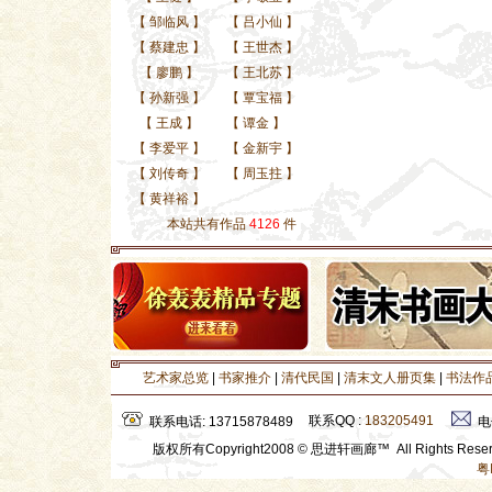
【
邹临风
】
【
吕小仙
】
【
蔡建忠
】
【
王世杰
】
【
廖鹏
】
【
王北苏
】
【
孙新强
】
【
覃宝福
】
【
王成
】
【
谭金
】
【
李爱平
】
【
金新宇
】
【
刘传奇
】
【
周玉拄
】
【
黄祥裕
】
本站共有作品
4126
件
艺术家总览
|
书家推介
|
清代民国
|
清末文人册页集
|
书法作
联系QQ :
183205491
联系电话: 13715878489
电
版权所有Copyright2008 © 思进轩画廊™ All Rights Res
粤