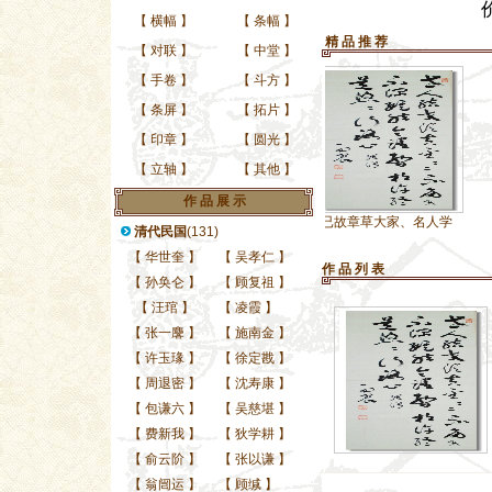
【
横幅
】
【
条幅
】
精 品 推 荐
【
对联
】
【
中堂
】
【
手卷
】
【
斗方
】
【
条屏
】
【
拓片
】
【
印章
】
【
圆光
】
【
立轴
】
【
其他
】
作 品 展 示
已故章草大家、名人学
清代民国
(131)
【
华世奎
】
【
吴孝仁
】
作 品 列 表
【
孙奂仑
】
【
顾复祖
】
【
汪琯
】
【
凌霞
】
【
张一麐
】
【
施南金
】
【
许玉瑑
】
【
徐定戡
】
【
周退密
】
【
沈寿康
】
【
包谦六
】
【
吴慈堪
】
【
费新我
】
【
狄学耕
】
【
俞云阶
】
【
张以谦
】
【
翁闿运
】
【
顾缄
】