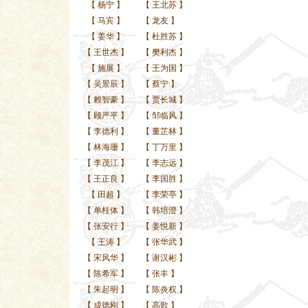
【
杨宁
】
【
王北苏
】
【
马宾
】
【
龙友
】
【
姜华
】
【
杜胜苏
】
【
王世杰
】
【
樊利杰
】
【
施展
】
【
王为国
】
【
吴景辰
】
【
蔡宁
】
【
赖智豪
】
【
贾长城
】
【
顾严平
】
【
邹临风
】
【
李德利
】
【
董芷林
】
【
林海珊
】
【
丁万里
】
【
李茂江
】
【
李志远
】
【
王正良
】
【
李国胜
】
【
田超
】
【
李荣亭
】
【
单桂体
】
【
韩培澄
】
【
张安行
】
【
姜悦新
】
【
王涛
】
【
张华武
】
【
宋风华
】
【
谢汉彬
】
【
陈希军
】
【
张丰
】
【
朱起明
】
【
陈炎权
】
【
成德刚
】
【
高歌
】