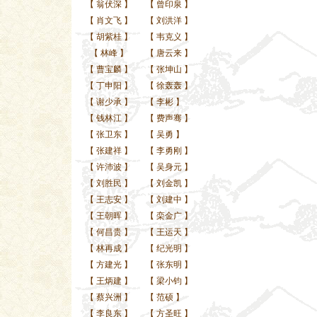
【
翁伏深
】
【
曾印泉
】
【
肖文飞
】
【
刘洪洋
】
【
胡紫桂
】
【
韦克义
】
【
林峰
】
【
唐云来
】
【
曹宝麟
】
【
张坤山
】
【
丁申阳
】
【
徐轰轰
】
【
谢少承
】
【
李彬
】
【
钱林江
】
【
费声骞
】
【
张卫东
】
【
吴勇
】
【
张建祥
】
【
李勇刚
】
【
许沛波
】
【
吴身元
】
【
刘胜民
】
【
刘金凯
】
【
王志安
】
【
刘建中
】
【
王朝晖
】
【
栾金广
】
【
何昌贵
】
【
王运天
】
【
林再成
】
【
纪光明
】
【
方建光
】
【
张东明
】
【
王炳建
】
【
梁小钧
】
【
蔡兴洲
】
【
范硕
】
【
李良东
】
【
方圣旺
】