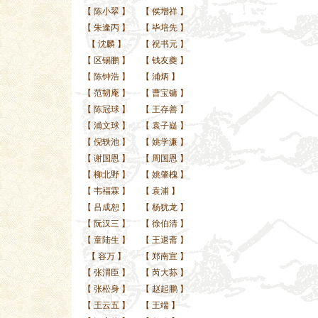
【
陈小翠
】
【
侯增祥
】
【
朱逢丙
】
【
毕培先
】
【
沈麟
】
【
祝书元
】
【
区锡鹏
】
【
钱友夔
】
【
陈钟浩
】
【
浦炳
】
【
范韧庵
】
【
曹宝镛
】
【
陈冠球
】
【
王存善
】
【
浦文球
】
【
袁子嶷
】
【
倪轶池
】
【
姚学濂
】
【
谢国恩
】
【
周国恩
】
【
柳北野
】
【
姚肇槐
】
【
韦福霖
】
【
袁浦
】
【
吕成恕
】
【
杨犹龙
】
【
阮汉三
】
【
徐伯清
】
【
童陆生
】
【
王退斋
】
【
容万
】
【
郑南宣
】
【
张渭臣
】
【
芮大荪
】
【
张松身
】
【
赵起鹏
】
【
王云五
】
【
王端
】