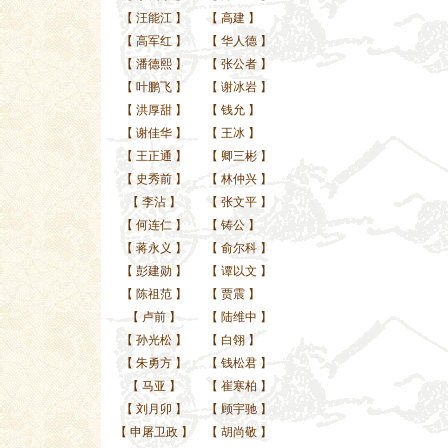
【
汪能江
】
【
高建
】
【
高军红
】
【
华人德
】
【
潘德熙
】
【
张公者
】
【
叶鹏飞
】
【
谢冰岩
】
【
洪厚甜
】
【
钱允
】
【
谢佳华
】
【
王冰
】
【
王正通
】
【
卿三彬
】
【
史秀前
】
【
林仲兴
】
【
李沾
】
【
张文平
】
【
何连仁
】
【
铸公
】
【
蒋永义
】
【
俞尔科
】
【
彭建勋
】
【
谭以文
】
【
陈祖范
】
【
贾震
】
【
卢前
】
【
陆维中
】
【
孙光松
】
【
白翎
】
【
朱勇方
】
【
钱松君
】
【
马亚
】
【
崔寒柏
】
【
刘月卯
】
【
顾宇驰
】
【
申屠卫政
】
【
胡尚敬
】