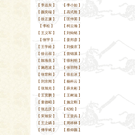
【
李远东
】
【
李小如
】
【
颜奕端
】
【
高式熊
】
【
徐正濂
】
【
匡仲英
】
【
李松
】
【
柯云瀚
】
【
王义军
】
【
刘灿铭
】
【
张宇
】
【
姜邦彦
】
【
王学岭
】
【
刘俊京
】
【
徐云叔
】
【
曾锦溪
】
【
陈海良
】
【
徐利明
】
【
施恩波
】
【
张羽翔
】
【
张世刚
】
【
徐右冰
】
【
刘京闻
】
【
杨科云
】
【
张旭光
】
【
薛夫彬
】
【
王宽鹏
】
【
王树滋
】
【
童德昭
】
【
施立刚
】
【
张志庆
】
【
纪松
】
【
宋旭安
】
【
王堂兵
】
【
王之鏻
】
【
周祥林
】
【
傅学斌
】
【
蔡仰颜
】