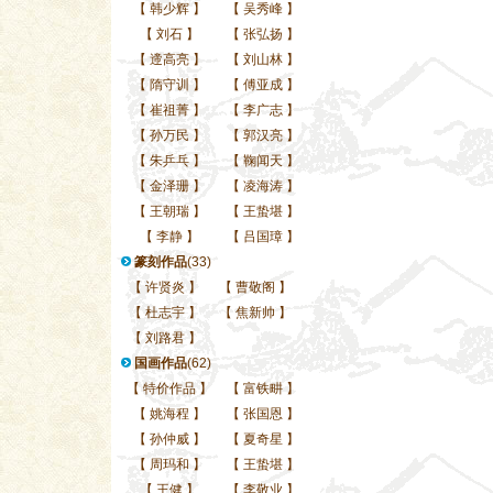
【
韩少辉
】
【
吴秀峰
】
【
刘石
】
【
张弘扬
】
【
遆高亮
】
【
刘山林
】
【
隋守训
】
【
傅亚成
】
【
崔祖菁
】
【
李广志
】
【
孙万民
】
【
郭汉亮
】
【
朱乒乓
】
【
鞠闻天
】
【
金泽珊
】
【
凌海涛
】
【
王朝瑞
】
【
王蛰堪
】
【
李静
】
【
吕国璋
】
篆刻作品
(33)
【
许贤炎
】
【
曹敬阁
】
【
杜志宇
】
【
焦新帅
】
【
刘路君
】
国画作品
(62)
【
特价作品
】
【
富铁畊
】
【
姚海程
】
【
张国恩
】
【
孙仲威
】
【
夏奇星
】
【
周玛和
】
【
王蛰堪
】
【
王健
】
【
李敬业
】