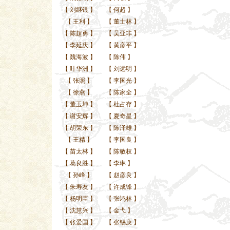
【
刘继银
】
【
何超
】
【
王利
】
【
董士林
】
【
陈超勇
】
【
吴亚非
】
【
李延庆
】
【
黄彦平
】
【
魏海波
】
【
陈伟
】
【
叶华洲
】
【
刘远明
】
【
张照
】
【
李国光
】
【
徐燕
】
【
陈家全
】
【
董玉坤
】
【
杜占存
】
【
谢安辉
】
【
夏奇星
】
【
胡荣东
】
【
陈泽雄
】
【
王精
】
【
李国良
】
【
苗太林
】
【
陈敏权
】
【
葛良胜
】
【
李琳
】
【
孙峰
】
【
赵彦良
】
【
朱寿友
】
【
许成锋
】
【
杨明臣
】
【
张鸿林
】
【
沈慧兴
】
【
金弋
】
【
张爱国
】
【
张锡庚
】