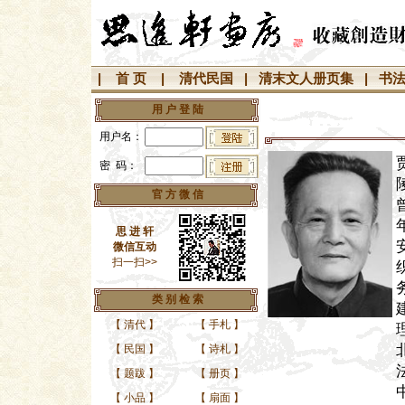
|
首 页
|
清代民国
|
清末文人册页集
|
书
用 户 登 陆
用户名：
密 码：
官 方 微 信
思 进 轩
微信互动
扫一扫>>
类 别 检 索
【
清代
】
【
手札
】
【
民国
】
【
诗札
】
【
题跋
】
【
册页
】
【
小品
】
【
扇面
】