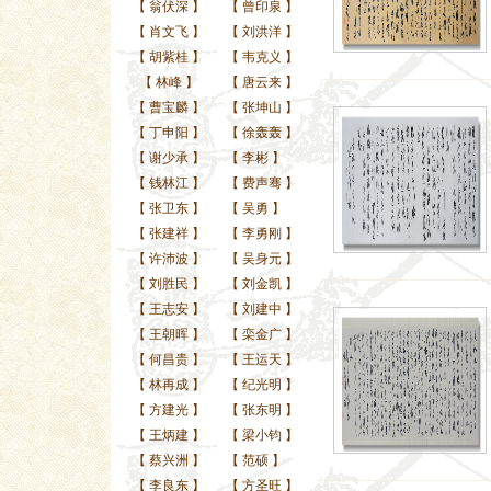
【
翁伏深
】
【
曾印泉
】
【
肖文飞
】
【
刘洪洋
】
【
胡紫桂
】
【
韦克义
】
【
林峰
】
【
唐云来
】
【
曹宝麟
】
【
张坤山
】
【
丁申阳
】
【
徐轰轰
】
【
谢少承
】
【
李彬
】
【
钱林江
】
【
费声骞
】
【
张卫东
】
【
吴勇
】
【
张建祥
】
【
李勇刚
】
【
许沛波
】
【
吴身元
】
【
刘胜民
】
【
刘金凯
】
【
王志安
】
【
刘建中
】
【
王朝晖
】
【
栾金广
】
【
何昌贵
】
【
王运天
】
【
林再成
】
【
纪光明
】
【
方建光
】
【
张东明
】
【
王炳建
】
【
梁小钧
】
【
蔡兴洲
】
【
范硕
】
【
李良东
】
【
方圣旺
】