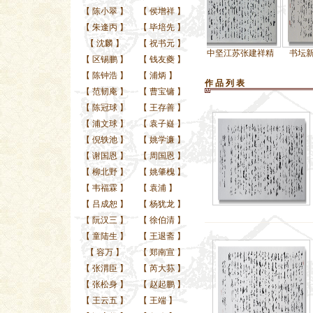
【
陈小翠
】
【
侯增祥
】
【
朱逢丙
】
【
毕培先
】
【
沈麟
】
【
祝书元
】
张建祥小
帖学中坚江苏张建祥精
帖学中坚江苏张建祥精
书坛新锐张建祥精
【
区锡鹏
】
【
钱友夔
】
【
陈钟浩
】
【
浦炳
】
作 品 列 表
【
范韧庵
】
【
曹宝镛
】
【
陈冠球
】
【
王存善
】
【
浦文球
】
【
袁子嶷
】
【
倪轶池
】
【
姚学濂
】
【
谢国恩
】
【
周国恩
】
【
柳北野
】
【
姚肇槐
】
【
韦福霖
】
【
袁浦
】
【
吕成恕
】
【
杨犹龙
】
【
阮汉三
】
【
徐伯清
】
【
童陆生
】
【
王退斋
】
【
容万
】
【
郑南宣
】
【
张渭臣
】
【
芮大荪
】
【
张松身
】
【
赵起鹏
】
【
王云五
】
【
王端
】