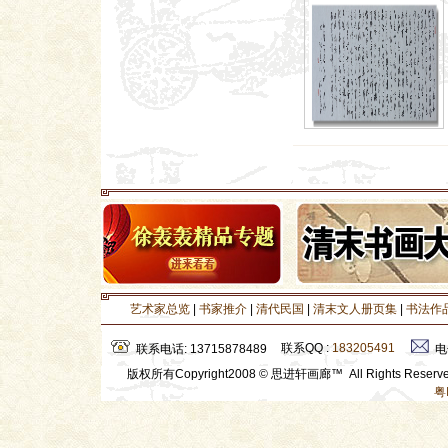
艺术家总览
|
书家推介
|
清代民国
|
清末文人册页集
|
书法作
联系QQ :
183205491
联系电话: 13715878489
电
版权所有Copyright2008 © 思进轩画廊™ All Rights Rese
粤