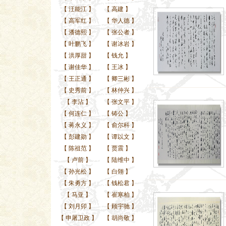
【
汪能江
】
【
高建
】
【
高军红
】
【
华人德
】
【
潘德熙
】
【
张公者
】
【
叶鹏飞
】
【
谢冰岩
】
【
洪厚甜
】
【
钱允
】
【
谢佳华
】
【
王冰
】
【
王正通
】
【
卿三彬
】
【
史秀前
】
【
林仲兴
】
【
李沾
】
【
张文平
】
【
何连仁
】
【
铸公
】
【
蒋永义
】
【
俞尔科
】
【
彭建勋
】
【
谭以文
】
【
陈祖范
】
【
贾震
】
【
卢前
】
【
陆维中
】
【
孙光松
】
【
白翎
】
【
朱勇方
】
【
钱松君
】
【
马亚
】
【
崔寒柏
】
【
刘月卯
】
【
顾宇驰
】
【
申屠卫政
】
【
胡尚敬
】