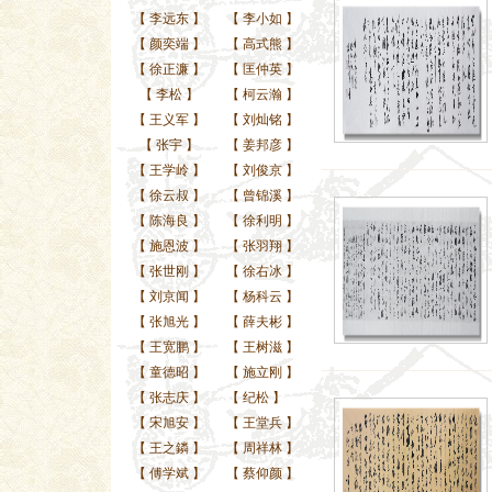
【
李远东
】
【
李小如
】
【
颜奕端
】
【
高式熊
】
【
徐正濂
】
【
匡仲英
】
【
李松
】
【
柯云瀚
】
【
王义军
】
【
刘灿铭
】
【
张宇
】
【
姜邦彦
】
【
王学岭
】
【
刘俊京
】
【
徐云叔
】
【
曾锦溪
】
【
陈海良
】
【
徐利明
】
【
施恩波
】
【
张羽翔
】
【
张世刚
】
【
徐右冰
】
【
刘京闻
】
【
杨科云
】
【
张旭光
】
【
薛夫彬
】
【
王宽鹏
】
【
王树滋
】
【
童德昭
】
【
施立刚
】
【
张志庆
】
【
纪松
】
【
宋旭安
】
【
王堂兵
】
【
王之鏻
】
【
周祥林
】
【
傅学斌
】
【
蔡仰颜
】