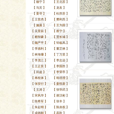
【
杨宁
】
【
王北苏
】
【
马宾
】
【
龙友
】
【
姜华
】
【
杜胜苏
】
【
王世杰
】
【
樊利杰
】
【
施展
】
【
王为国
】
【
吴景辰
】
【
蔡宁
】
【
赖智豪
】
【
贾长城
】
【
顾严平
】
【
邹临风
】
【
李德利
】
【
董芷林
】
【
林海珊
】
【
丁万里
】
【
李茂江
】
【
李志远
】
【
王正良
】
【
李国胜
】
【
田超
】
【
李荣亭
】
【
单桂体
】
【
韩培澄
】
【
张安行
】
【
姜悦新
】
【
王涛
】
【
张华武
】
【
宋风华
】
【
谢汉彬
】
【
陈希军
】
【
张丰
】
【
朱起明
】
【
陈炎权
】
【
成德刚
】
【
高歌
】