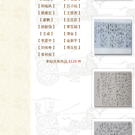
【
邹临风
】
【
吕小仙
】
【
蔡建忠
】
【
王世杰
】
【
廖鹏
】
【
王北苏
】
【
孙新强
】
【
覃宝福
】
【
王成
】
【
谭金
】
【
李爱平
】
【
金新宇
】
【
刘传奇
】
【
周玉拄
】
【
黄祥裕
】
本站共有作品
4126
件