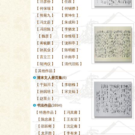
【
汪彦份
】
【
任政
】
【
何保瑞
】
【
何锡骅
】
【
熊菊九
】
【
黄坤生
】
【
冯文蔚
】
【
朱成和
】
【
冯宗陈
】
【
李猶龙
】
【
魏彦
】
【
徐惟琨
】
【
蒋毓麒
】
【
泷和亭
】
【
孙其业
】
【
陈明鑑
】
【
言立三
】
【
许南亭
】
【
陆鸿仪
】
【
清代旧拓
】
【
其他作品
】
清末文人册页集
(6)
【
于如川
】
【
李朝槐
】
【
孙因培
】
【
宋文灿
】
【
赵景士
】
书法作品
(3894)
【
特惠作品
】
【
冯其庸
】
【
陈忠康
】
【
王友谊
】
【
邵跃晰
】
【
沈定庵
】
【
龙开胜
】
【
李有来
】