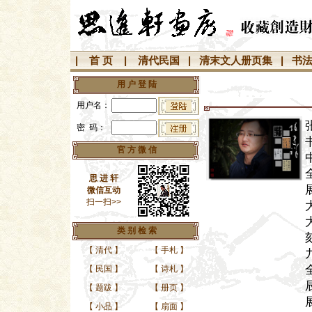
|
首 页
|
清代民国
|
清末文人册页集
|
书
用 户 登 陆
用户名：
密 码：
官 方 微 信
思 进 轩
微信互动
扫一扫>>
类 别 检 索
【
清代
】
【
手札
】
【
民国
】
【
诗札
】
【
题跋
】
【
册页
】
【
小品
】
【
扇面
】