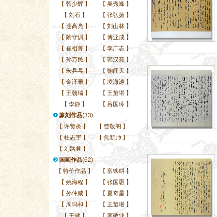
【
韩少辉
】
【
吴秀峰
】
【
刘石
】
【
张弘扬
】
【
遆高亮
】
【
刘山林
】
【
隋守训
】
【
傅亚成
】
【
崔祖菁
】
【
李广志
】
【
孙万民
】
【
郭汉亮
】
【
朱乒乓
】
【
鞠闻天
】
【
金泽珊
】
【
凌海涛
】
【
王朝瑞
】
【
王蛰堪
】
【
李静
】
【
吕国璋
】
篆刻作品
(33)
【
许贤炎
】
【
曹敬阁
】
【
杜志宇
】
【
焦新帅
】
【
刘路君
】
国画作品
(62)
【
特价作品
】
【
富铁畊
】
【
姚海程
】
【
张国恩
】
【
孙仲威
】
【
夏奇星
】
【
周玛和
】
【
王蛰堪
】
【
王健
】
【
李敬业
】