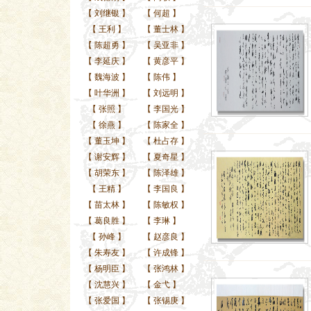
【
刘继银
】
【
何超
】
【
王利
】
【
董士林
】
【
陈超勇
】
【
吴亚非
】
【
李延庆
】
【
黄彦平
】
【
魏海波
】
【
陈伟
】
【
叶华洲
】
【
刘远明
】
【
张照
】
【
李国光
】
【
徐燕
】
【
陈家全
】
【
董玉坤
】
【
杜占存
】
【
谢安辉
】
【
夏奇星
】
【
胡荣东
】
【
陈泽雄
】
【
王精
】
【
李国良
】
【
苗太林
】
【
陈敏权
】
【
葛良胜
】
【
李琳
】
【
孙峰
】
【
赵彦良
】
【
朱寿友
】
【
许成锋
】
【
杨明臣
】
【
张鸿林
】
【
沈慧兴
】
【
金弋
】
【
张爱国
】
【
张锡庚
】