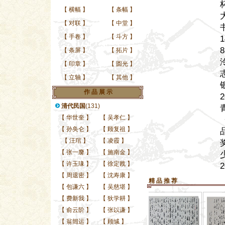
【
横幅
】
【
条幅
】
【
对联
】
【
中堂
】
【
手卷
】
【
斗方
】
【
条屏
】
【
拓片
】
【
印章
】
【
圆光
】
【
立轴
】
【
其他
】
作 品 展 示
清代民国
(131)
【
华世奎
】
【
吴孝仁
】
【
孙奂仑
】
【
顾复祖
】
【
汪琯
】
【
凌霞
】
【
张一麐
】
【
施南金
】
【
许玉瑑
】
【
徐定戡
】
【
周退密
】
【
沈寿康
】
精 品 推 荐
【
包谦六
】
【
吴慈堪
】
【
费新我
】
【
狄学耕
】
【
俞云阶
】
【
张以谦
】
【
翁闿运
】
【
顾缄
】