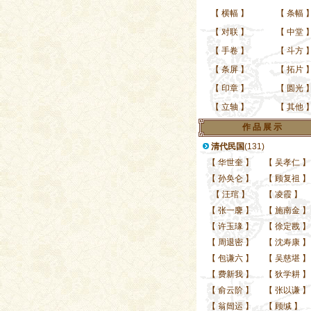
【
横幅
】
【
条幅
【
对联
】
【
中堂
【
手卷
】
【
斗方
【
条屏
】
【
拓片
【
印章
】
【
圆光
【
立轴
】
【
其他
当代实力青年书家贾长
作 品 展 示
清代民国
(131)
【
华世奎
】
【
吴孝仁
】
【
孙奂仑
】
【
顾复祖
】
【
汪琯
】
【
凌霞
】
【
张一麐
】
【
施南金
】
【
许玉瑑
】
【
徐定戡
】
【
周退密
】
【
沈寿康
】
【
包谦六
】
【
吴慈堪
】
【
费新我
】
【
狄学耕
】
【
俞云阶
】
【
张以谦
】
【
翁闿运
】
【
顾缄
】