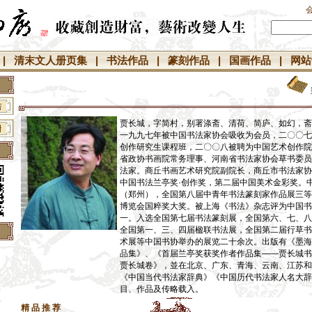
|
清末文人册页集
|
书法作品
|
篆刻作品
|
国画作品
|
网站
贾长城，字简村，别署涤斋、清荷、简庐、如幻，斋
一九九七年被中国书法家协会吸收为会员，二〇〇七
创作研究生课程班，二〇〇八被聘为中国艺术创作院
省政协书画院常务理事、河南省书法家协会草书委员
法家。商丘书画艺术研究院副院长，商丘市书法家协
中国书法兰亭奖·创作奖，第二届中国美术金彩奖。
（郑州），全国第八届中青年书法篆刻家作品展三等
博览会国粹奖大奖。被上海《书法》杂志评为中国书
一。入选全国第七届书法篆刻展，全国第六、七、八
全国第一、三、四届楹联书法展，全国第二届行草书
术展等中国书协举办的展览二十余次。出版有《墨海
】
品集》、《首届兰亭奖获奖作者作品集——贾长城书
贾长城卷》，並在北京、广东、青海、云南、江苏和
】
《中国当代书法家辞典》《中国历代书法家人名大辞
】
目、作品及传略载入。
】
精 品 推 荐