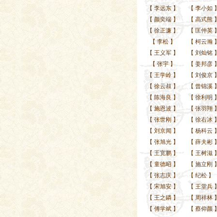
【
李远东
】
【
李小如
【
颜奕端
】
【
高式熊
【
徐正濂
】
【
匡仲英
【
李松
】
【
柯云瀚
【
王义军
】
【
刘灿铭
【
张宇
】
【
姜邦彦
【
王学岭
】
【
刘俊京
【
徐云叔
】
【
曾锦溪
【
陈海良
】
【
徐利明
【
施恩波
】
【
张羽翔
【
张世刚
】
【
徐右冰
【
刘京闻
】
【
杨科云
【
张旭光
】
【
薛夫彬
【
王宽鹏
】
【
王树滋
【
童德昭
】
【
施立刚
【
张志庆
】
【
纪松
】
【
宋旭安
】
【
王堂兵
【
王之鏻
】
【
周祥林
【
傅学斌
】
【
蔡仰颜