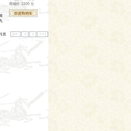
商城价: 2200 元
简
九
1/1页