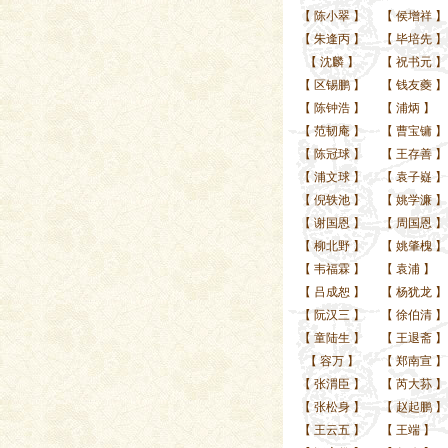
【
陈小翠
】
【
侯增祥
】
【
朱逢丙
】
【
毕培先
】
【
沈麟
】
【
祝书元
】
【
区锡鹏
】
【
钱友夔
】
【
陈钟浩
】
【
浦炳
】
【
范韧庵
】
【
曹宝镛
】
【
陈冠球
】
【
王存善
】
【
浦文球
】
【
袁子嶷
】
【
倪轶池
】
【
姚学濂
】
【
谢国恩
】
【
周国恩
】
【
柳北野
】
【
姚肇槐
】
【
韦福霖
】
【
袁浦
】
【
吕成恕
】
【
杨犹龙
】
【
阮汉三
】
【
徐伯清
】
【
童陆生
】
【
王退斋
】
【
容万
】
【
郑南宣
】
【
张渭臣
】
【
芮大荪
】
【
张松身
】
【
赵起鹏
】
【
王云五
】
【
王端
】