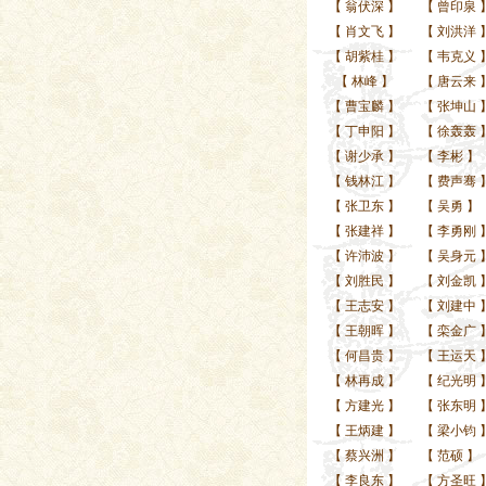
【
翁伏深
】
【
曾印泉
【
肖文飞
】
【
刘洪洋
【
胡紫桂
】
【
韦克义
【
林峰
】
【
唐云来
【
曹宝麟
】
【
张坤山
【
丁申阳
】
【
徐轰轰
【
谢少承
】
【
李彬
】
【
钱林江
】
【
费声骞
【
张卫东
】
【
吴勇
】
【
张建祥
】
【
李勇刚
【
许沛波
】
【
吴身元
【
刘胜民
】
【
刘金凯
【
王志安
】
【
刘建中
【
王朝晖
】
【
栾金广
【
何昌贵
】
【
王运天
【
林再成
】
【
纪光明
【
方建光
】
【
张东明
【
王炳建
】
【
梁小钧
【
蔡兴洲
】
【
范硕
】
【
李良东
】
【
方圣旺