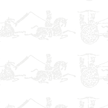
】
】
】
】
】
】
】
】
】
】
】
】
】
】
】
】