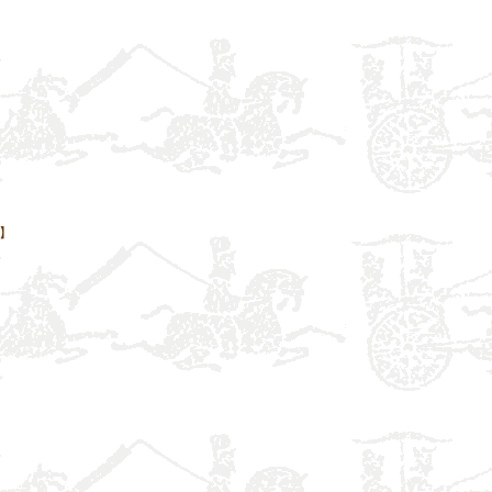
】
】
】
】
】