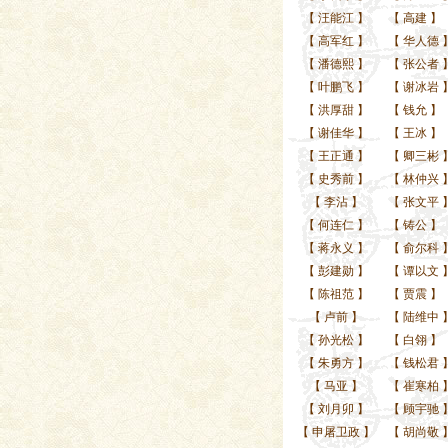
【
汪能江
】
【
高建
】
【
高军红
】
【
华人德
【
潘德熙
】
【
张公者
【
叶鹏飞
】
【
谢冰岩
【
洪厚甜
】
【
钱允
】
【
谢佳华
】
【
王冰
】
【
王正通
】
【
卿三彬
【
史秀前
】
【
林仲兴
【
李沾
】
【
张文平
【
何连仁
】
【
铸公
】
【
蒋永义
】
【
俞尔科
【
彭建勋
】
【
谭以文
【
陈祖范
】
【
贾震
】
【
卢前
】
【
陆维中
【
孙光松
】
【
白翎
】
【
朱勇方
】
【
钱松君
【
马亚
】
【
崔寒柏
【
刘月卯
】
【
顾宇驰
【
申屠卫政
】
【
胡尚敬