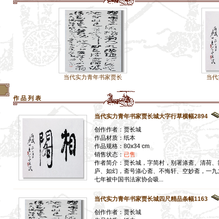
】
】
】
】
】
】
当代实力青年书家贾长
当代实力青年书
作 品 列 表
当代实力青年书家贾长城大字行草横幅2894
创作作者：贾长城
作品材质：纸本
作品规格：80x34 cm
销售状态：
已售
作者简介：贾长城，字简村，别署涤斋、清荷、
庐、如幻，斋号涤心斋、不悔轩、空妙斋，一九
七年被中国书法家协会吸...
当代实力青年书家贾长城四尺精品条幅1163
创作作者：贾长城