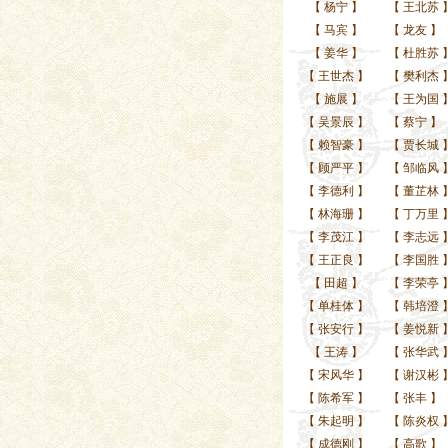
【
杨宁
】
【
王北苏
【
马宾
】
【
龙友
】
【
姜华
】
【
杜胜苏
【
王世杰
】
【
樊利杰
【
施展
】
【
王为国
【
吴景辰
】
【
蔡宁
】
【
赖智豪
】
【
贾长城
【
顾严平
】
【
邹临风
【
李德利
】
【
董芷林
【
林海珊
】
【
丁万里
【
李茂江
】
【
李志远
【
王正良
】
【
李国胜
【
田超
】
【
李荣亭
【
单桂体
】
【
韩培澄
【
张安行
】
【
姜悦新
【
王涛
】
【
张华武
【
宋风华
】
【
谢汉彬
【
陈希军
】
【
张丰
】
【
朱起明
】
【
陈炎权
【
成德刚
】
【
高歌
】