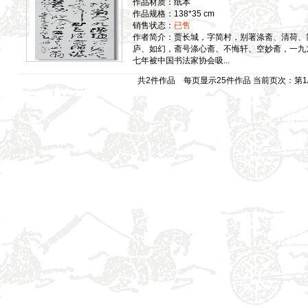
作品材质：纸本
作品规格：138*35 cm
销售状态：
已售
作者简介：贾长城，字简村，别署涤斋、清荷、
庐、如幻，斋号涤心斋、不悔轩、空妙斋，一九
七年被中国书法家协会吸...
共2件作品 每页显示25件作品 当前页次：第