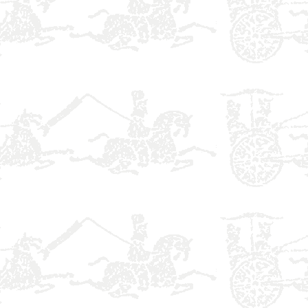
】
】
】
】
】
】
】
】
】
】
】
】
】