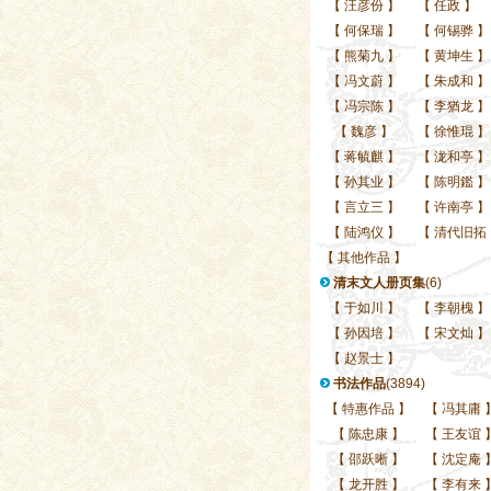
【
汪彦份
】
【
任政
】
【
何保瑞
】
【
何锡骅
】
【
熊菊九
】
【
黄坤生
】
【
冯文蔚
】
【
朱成和
】
【
冯宗陈
】
【
李猶龙
】
【
魏彦
】
【
徐惟琨
】
【
蒋毓麒
】
【
泷和亭
】
【
孙其业
】
【
陈明鑑
】
【
言立三
】
【
许南亭
】
【
陆鸿仪
】
【
清代旧拓
【
其他作品
】
清末文人册页集
(6)
【
于如川
】
【
李朝槐
】
【
孙因培
】
【
宋文灿
】
【
赵景士
】
书法作品
(3894)
【
特惠作品
】
【
冯其庸
【
陈忠康
】
【
王友谊
【
邵跃晰
】
【
沈定庵
【
龙开胜
】
【
李有来