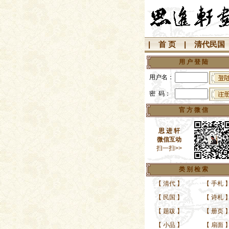
|
首 页
|
清代民国
用 户 登 陆
用户名：
密 码：
官 方 微 信
思 进 轩
微信互动
扫一扫>>
类 别 检 索
【
清代
】
【
手札
【
民国
】
【
诗札
【
题跋
】
【
册页
【
小品
】
【
扇面