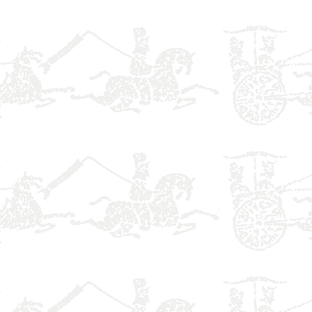
】
】
】
】
】
】
】
】
】
】
】
】
】
】
】
】
】