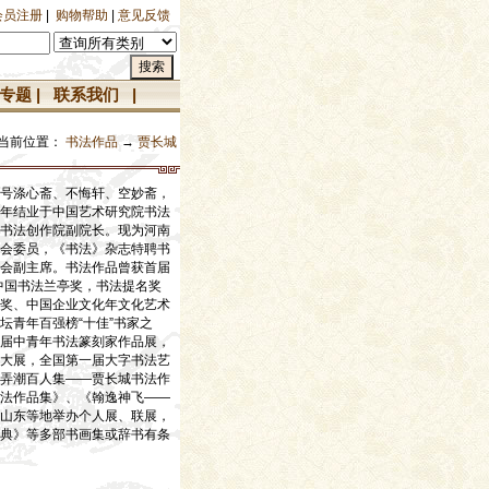
会员注册
|
购物帮助
|
意见反馈
专题
|
联系我们
|
当前位置：
书法作品
→
贾长城
号涤心斋、不悔轩、空妙斋，
年结业于中国艺术研究院书法
书法创作院副院长。现为河南
会委员，《书法》杂志特聘书
会副主席。书法作品曾获首届
中国书法兰亭奖，书法提名奖
奖、中国企业文化年文化艺术
坛青年百强榜“十佳”书家之
届中青年书法篆刻家作品展，
大展，全国第一届大字书法艺
弄潮百人集——贾长城书法作
法作品集》、《翰逸神飞——
山东等地举办个人展、联展，
典》等多部书画集或辞书有条