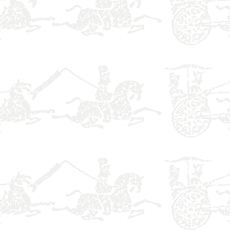
】
】
】
】
】
】
】
】
】
】
】
】
】
】
】
】
】
】