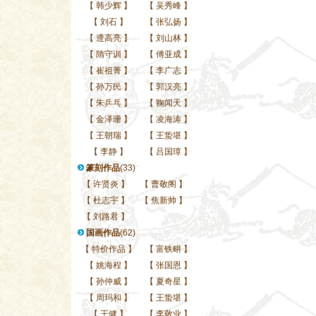
【
韩少辉
】
【
吴秀峰
】
【
刘石
】
【
张弘扬
】
【
遆高亮
】
【
刘山林
】
【
隋守训
】
【
傅亚成
】
【
崔祖菁
】
【
李广志
】
【
孙万民
】
【
郭汉亮
】
【
朱乒乓
】
【
鞠闻天
】
【
金泽珊
】
【
凌海涛
】
【
王朝瑞
】
【
王蛰堪
】
【
李静
】
【
吕国璋
】
篆刻作品
(33)
【
许贤炎
】
【
曹敬阁
】
【
杜志宇
】
【
焦新帅
】
【
刘路君
】
国画作品
(62)
【
特价作品
】
【
富铁畊
】
【
姚海程
】
【
张国恩
】
【
孙仲威
】
【
夏奇星
】
【
周玛和
】
【
王蛰堪
】
【
王健
】
【
李敬业
】