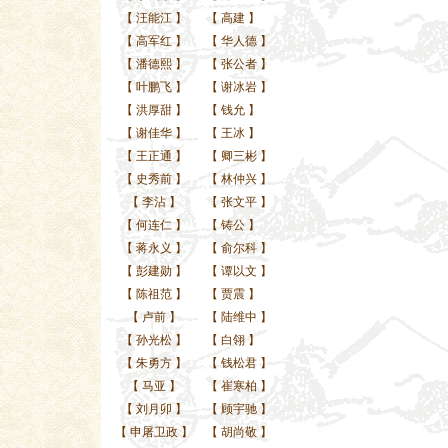
【
汪能江
】
【
高建
】
【
高军红
】
【
华人德
】
【
潘德熙
】
【
张公者
】
【
叶鹏飞
】
【
谢冰岩
】
【
洪厚甜
】
【
钱允
】
【
谢佳华
】
【
王冰
】
【
王正通
】
【
卿三彬
】
【
史秀前
】
【
林仲兴
】
【
李沾
】
【
张文平
】
【
何连仁
】
【
铸公
】
【
蒋永义
】
【
俞尔科
】
【
彭建勋
】
【
谭以文
】
【
陈祖范
】
【
贾震
】
【
卢前
】
【
陆维中
】
【
孙光松
】
【
白翎
】
【
朱勇方
】
【
钱松君
】
【
马亚
】
【
崔寒柏
】
【
刘月卯
】
【
顾宇驰
】
【
申屠卫政
】
【
胡尚敬
】