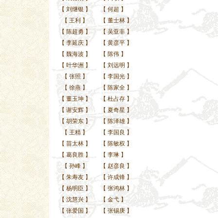
【
刘继银
】
【
何超
】
【
王利
】
【
董士林
】
【
陈超勇
】
【
吴亚非
】
【
李延庆
】
【
黄彦平
】
【
魏海波
】
【
陈伟
】
【
叶华洲
】
【
刘远明
】
【
张照
】
【
李国光
】
【
徐燕
】
【
陈家全
】
【
董玉坤
】
【
杜占存
】
【
谢安辉
】
【
夏奇星
】
【
胡荣东
】
【
陈泽雄
】
【
王精
】
【
李国良
】
【
苗太林
】
【
陈敏权
】
【
葛良胜
】
【
李琳
】
【
孙峰
】
【
赵彦良
】
【
朱寿友
】
【
许成锋
】
【
杨明臣
】
【
张鸿林
】
【
沈慧兴
】
【
金弋
】
【
张爱国
】
【
张锡庚
】