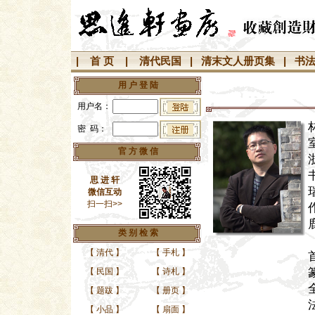
|
首 页
|
清代民国
|
清末文人册页集
|
书
用 户 登 陆
用户名：
密 码：
官 方 微 信
思 进 轩
微信互动
扫一扫>>
类 别 检 索
【
清代
】
【
手札
】
【
民国
】
【
诗札
】
【
题跋
】
【
册页
】
【
小品
】
【
扇面
】