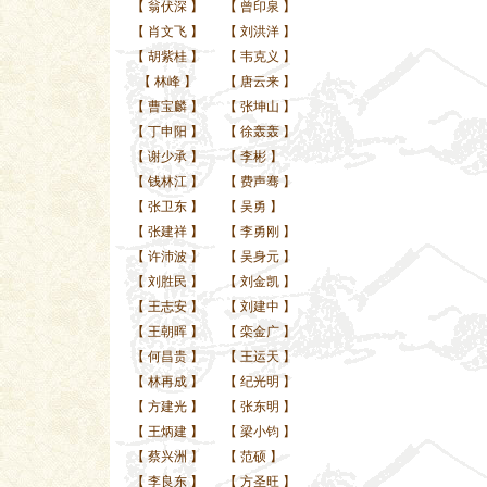
【
翁伏深
】
【
曾印泉
】
【
肖文飞
】
【
刘洪洋
】
【
胡紫桂
】
【
韦克义
】
【
林峰
】
【
唐云来
】
【
曹宝麟
】
【
张坤山
】
【
丁申阳
】
【
徐轰轰
】
【
谢少承
】
【
李彬
】
【
钱林江
】
【
费声骞
】
【
张卫东
】
【
吴勇
】
【
张建祥
】
【
李勇刚
】
【
许沛波
】
【
吴身元
】
【
刘胜民
】
【
刘金凯
】
【
王志安
】
【
刘建中
】
【
王朝晖
】
【
栾金广
】
【
何昌贵
】
【
王运天
】
【
林再成
】
【
纪光明
】
【
方建光
】
【
张东明
】
【
王炳建
】
【
梁小钧
】
【
蔡兴洲
】
【
范硕
】
【
李良东
】
【
方圣旺
】