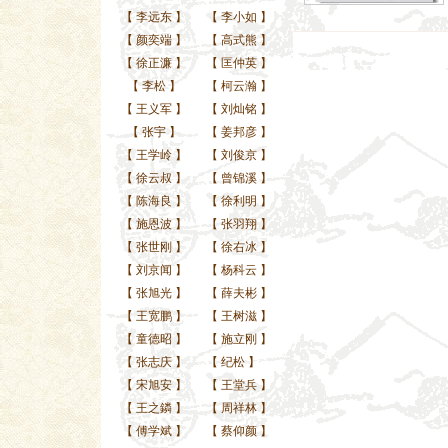
【
李远东
】
【
李小如
】
【
颜奕端
】
【
高式熊
】
【
徐正濂
】
【
匡仲英
】
【
李松
】
【
柯云瀚
】
【
王义军
】
【
刘灿铭
】
【
张宇
】
【
姜邦彦
】
【
王学岭
】
【
刘俊京
】
【
徐云叔
】
【
曾锦溪
】
【
陈海良
】
【
徐利明
】
【
施恩波
】
【
张羽翔
】
【
张世刚
】
【
徐右冰
】
【
刘京闻
】
【
杨科云
】
【
张旭光
】
【
薛夫彬
】
【
王宽鹏
】
【
王树滋
】
【
童德昭
】
【
施立刚
】
【
张志庆
】
【
纪松
】
【
宋旭安
】
【
王堂兵
】
【
王之鏻
】
【
周祥林
】
【
傅学斌
】
【
蔡仰颜
】