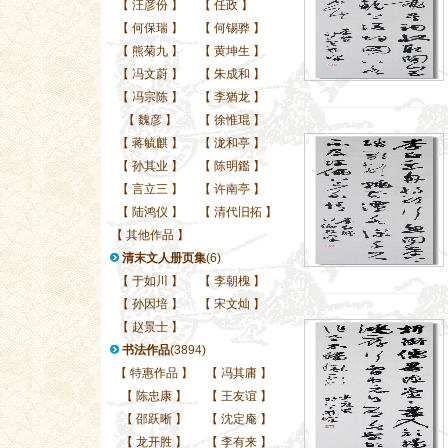
【
汪彦份
】
【
任政
】
【
何保瑞
】
【
何锡骅
】
【
熊菊九
】
【
黄坤生
】
【
冯文蔚
】
【
朱成和
】
【
冯宗陈
】
【
李猶龙
】
【
魏彦
】
【
徐惟琨
】
【
蒋毓麒
】
【
泷和亭
】
【
孙其业
】
【
陈明鑑
】
【
言立三
】
【
许南亭
】
【
陆鸿仪
】
【
清代旧拓
】
【
其他作品
】
清末文人册页集
(6)
【
于如川
】
【
李朝槐
】
【
孙因培
】
【
宋文灿
】
【
赵景士
】
书法作品
(3894)
【
特惠作品
】
【
冯其庸
】
【
陈忠康
】
【
王友谊
】
【
邵跃晰
】
【
沈定庵
】
【
龙开胜
】
【
李有来
】