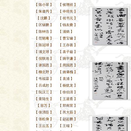
【
陈小翠
】
【
侯增祥
】
【
朱逢丙
】
【
毕培先
】
【
沈麟
】
【
祝书元
】
【
区锡鹏
】
【
钱友夔
】
【
陈钟浩
】
【
浦炳
】
【
范韧庵
】
【
曹宝镛
】
【
陈冠球
】
【
王存善
】
【
浦文球
】
【
袁子嶷
】
【
倪轶池
】
【
姚学濂
】
【
谢国恩
】
【
周国恩
】
【
柳北野
】
【
姚肇槐
】
【
韦福霖
】
【
袁浦
】
【
吕成恕
】
【
杨犹龙
】
【
阮汉三
】
【
徐伯清
】
【
童陆生
】
【
王退斋
】
【
容万
】
【
郑南宣
】
【
张渭臣
】
【
芮大荪
】
【
张松身
】
【
赵起鹏
】
【
王云五
】
【
王端
】