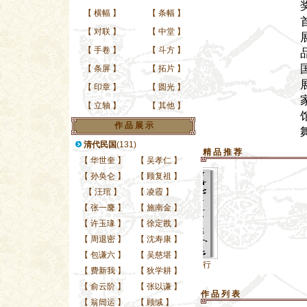
【
横幅
】
【
条幅
】
【
对联
】
【
中堂
】
【
手卷
】
【
斗方
】
【
条屏
】
【
拓片
】
【
印章
】
【
圆光
】
【
立轴
】
【
其他
】
作 品 展 示
清代民国
(131)
精 品 推 荐
【
华世奎
】
【
吴孝仁
】
【
孙奂仑
】
【
顾复祖
】
【
汪琯
】
【
凌霞
】
【
张一麐
】
【
施南金
】
【
许玉瑑
】
【
徐定戡
】
【
周退密
】
【
沈寿康
】
【
包谦六
】
【
吴慈堪
】
当代实力青年名家，行
当代
【
费新我
】
【
狄学耕
】
【
俞云阶
】
【
张以谦
】
作 品 列 表
【
翁闿运
】
【
顾缄
】