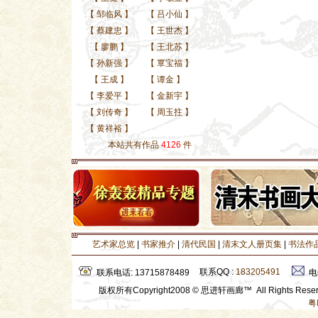
【
邹临风
】
【
吕小仙
】
【
蔡建忠
】
【
王世杰
】
【
廖鹏
】
【
王北苏
】
【
孙新强
】
【
覃宝福
】
【
王成
】
【
谭金
】
【
李爱平
】
【
金新宇
】
【
刘传奇
】
【
周玉拄
】
【
黄祥裕
】
本站共有作品
4126
件
艺术家总览
|
书家推介
|
清代民国
|
清末文人册页集
|
书法作
联系QQ :
183205491
联系电话: 13715878489
电
版权所有Copyright2008 © 思进轩画廊™ All Rights Res
粤