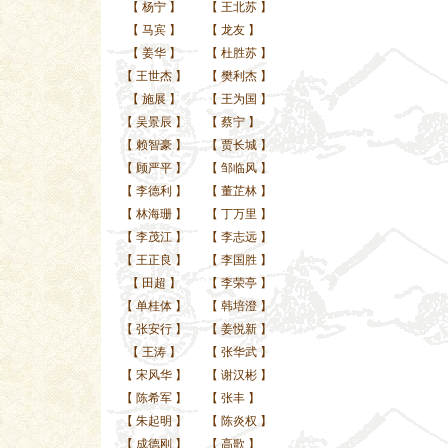
【
杨宁
】
【
王北苏
】
【
马宾
】
【
龙友
】
【
姜华
】
【
杜胜苏
】
【
王世杰
】
【
樊利杰
】
【
施展
】
【
王为国
】
【
吴景辰
】
【
蔡宁
】
【
赖智豪
】
【
贾长城
】
【
顾严平
】
【
邹临风
】
【
李德利
】
【
董芷林
】
【
林海珊
】
【
丁万里
】
【
李茂江
】
【
李志远
】
【
王正良
】
【
李国胜
】
【
田超
】
【
李荣亭
】
【
单桂体
】
【
韩培澄
】
【
张安行
】
【
姜悦新
】
【
王涛
】
【
张华武
】
【
宋风华
】
【
谢汉彬
】
【
陈希军
】
【
张丰
】
【
朱起明
】
【
陈炎权
】
【
成德刚
】
【
高歌
】