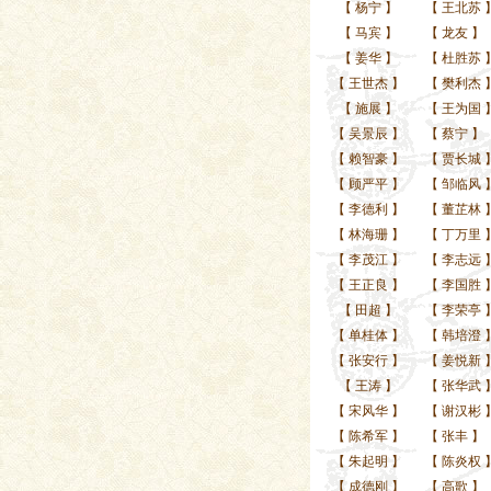
【
杨宁
】
【
王北苏
【
马宾
】
【
龙友
】
【
姜华
】
【
杜胜苏
【
王世杰
】
【
樊利杰
【
施展
】
【
王为国
【
吴景辰
】
【
蔡宁
】
【
赖智豪
】
【
贾长城
【
顾严平
】
【
邹临风
【
李德利
】
【
董芷林
【
林海珊
】
【
丁万里
【
李茂江
】
【
李志远
【
王正良
】
【
李国胜
【
田超
】
【
李荣亭
【
单桂体
】
【
韩培澄
【
张安行
】
【
姜悦新
【
王涛
】
【
张华武
【
宋风华
】
【
谢汉彬
【
陈希军
】
【
张丰
】
【
朱起明
】
【
陈炎权
【
成德刚
】
【
高歌
】