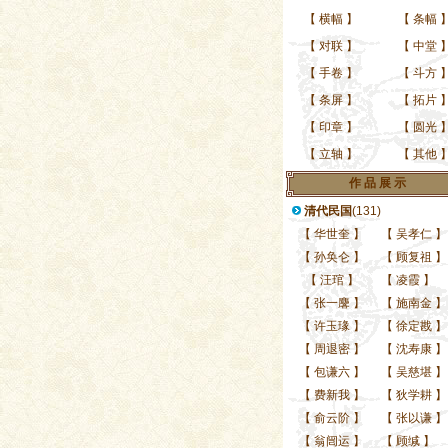
【
横幅
】
【
条幅
【
对联
】
【
中堂
【
手卷
】
【
斗方
【
条屏
】
【
拓片
【
印章
】
【
圆光
【
立轴
】
【
其他
作 品 展 示
清代民国
(131)
【
华世奎
】
【
吴孝仁
】
【
孙奂仑
】
【
顾复祖
】
暂时没有推荐作品
【
汪琯
】
【
凌霞
】
【
张一麐
】
【
施南金
】
【
许玉瑑
】
【
徐定戡
】
【
周退密
】
【
沈寿康
】
【
包谦六
】
【
吴慈堪
】
【
费新我
】
【
狄学耕
】
【
俞云阶
】
【
张以谦
】
【
翁闿运
】
【
顾缄
】