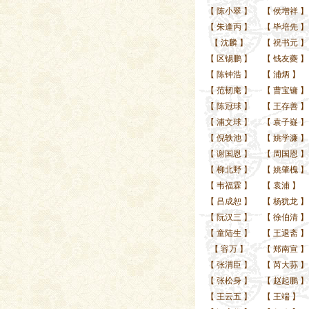
【
陈小翠
】
【
侯增祥
】
【
朱逢丙
】
【
毕培先
】
【
沈麟
】
【
祝书元
】
【
区锡鹏
】
【
钱友夔
】
【
陈钟浩
】
【
浦炳
】
【
范韧庵
】
【
曹宝镛
】
【
陈冠球
】
【
王存善
】
【
浦文球
】
【
袁子嶷
】
【
倪轶池
】
【
姚学濂
】
【
谢国恩
】
【
周国恩
】
【
柳北野
】
【
姚肇槐
】
【
韦福霖
】
【
袁浦
】
【
吕成恕
】
【
杨犹龙
】
【
阮汉三
】
【
徐伯清
】
【
童陆生
】
【
王退斋
】
【
容万
】
【
郑南宣
】
【
张渭臣
】
【
芮大荪
】
【
张松身
】
【
赵起鹏
】
【
王云五
】
【
王端
】