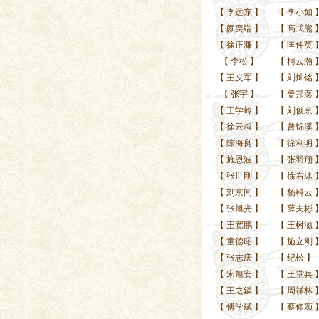
【
李远东
】
【
李小如
【
颜奕端
】
【
高式熊
【
徐正濂
】
【
匡仲英
【
李松
】
【
柯云瀚
【
王义军
】
【
刘灿铭
【
张宇
】
【
姜邦彦
【
王学岭
】
【
刘俊京
【
徐云叔
】
【
曾锦溪
【
陈海良
】
【
徐利明
【
施恩波
】
【
张羽翔
【
张世刚
】
【
徐右冰
【
刘京闻
】
【
杨科云
【
张旭光
】
【
薛夫彬
【
王宽鹏
】
【
王树滋
【
童德昭
】
【
施立刚
【
张志庆
】
【
纪松
】
【
宋旭安
】
【
王堂兵
【
王之鏻
】
【
周祥林
【
傅学斌
】
【
蔡仰颜