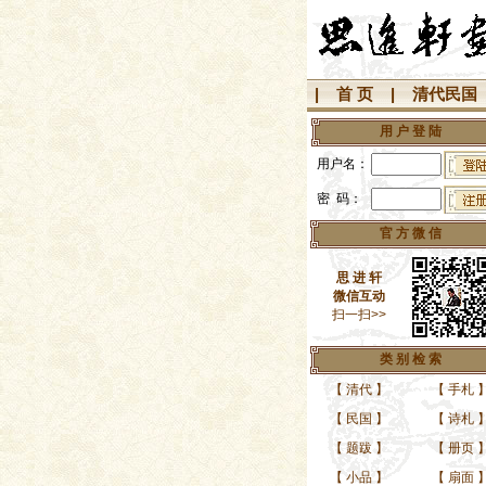
|
首 页
|
清代民国
用 户 登 陆
用户名：
密 码：
官 方 微 信
思 进 轩
微信互动
扫一扫>>
类 别 检 索
【
清代
】
【
手札
【
民国
】
【
诗札
【
题跋
】
【
册页
【
小品
】
【
扇面