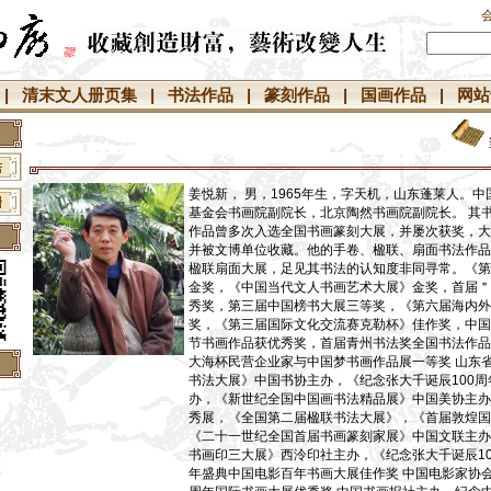
|
清末文人册页集
|
书法作品
|
篆刻作品
|
国画作品
|
网站
姜悦新， 男，1965年生，字天机，山东蓬莱人。
基金会书画院副院长，北京陶然书画院副院长。 其
作品曾多次入选全国书画篆刻大展，并屡次获奖，大
并被文博单位收藏。他的手卷、楹联、扇面书法作品
楹联扇面大展，足见其书法的认知度非同寻常。《第
金奖，《中国当代文人书画艺术大展》金奖，首届＂
秀奖，第三届中国榜书大展三等奖，《第六届海内外
奖，《第三届国际文化交流赛克勒杯》佳作奖，中国
节书画作品获优秀奖，首届青州书法奖全国书法作品
大海杯民营企业家与中国梦书画作品展一等奖 山东
书法大展》中国书协主办，《纪念张大千诞辰100
】
办，《新世纪全国中国画书法精品展》中国美协主办
秀展，《全国第二届楹联书法大展》，《首届敦煌国
】
《二十一世纪全国首届书画篆刻家展》中国文联主办
】
书画印三大展》西泠印社主办，《纪念张大千诞辰1
年盛典中国电影百年书画大展佳作奖 中国电影家协会
】