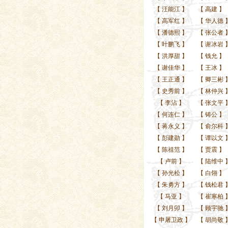
【
汪能江
】
【
高建
】
【
高军红
】
【
华人德
【
潘德熙
】
【
张公者
【
叶鹏飞
】
【
谢冰岩
【
洪厚甜
】
【
钱允
】
【
谢佳华
】
【
王冰
】
【
王正通
】
【
卿三彬
【
史秀前
】
【
林仲兴
【
李沾
】
【
张文平
【
何连仁
】
【
铸公
】
【
蒋永义
】
【
俞尔科
【
彭建勋
】
【
谭以文
【
陈祖范
】
【
贾震
】
【
卢前
】
【
陆维中
【
孙光松
】
【
白翎
】
【
朱勇方
】
【
钱松君
【
马亚
】
【
崔寒柏
【
刘月卯
】
【
顾宇驰
【
申屠卫政
】
【
胡尚敬