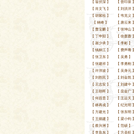
【
翁伏深
】
【
曾印泉
【
肖文飞
】
【
刘洪洋
【
胡紫桂
】
【
韦克义
【
林峰
】
【
唐云来
【
曹宝麟
】
【
张坤山
【
丁申阳
】
【
徐轰轰
【
谢少承
】
【
李彬
】
【
钱林江
】
【
费声骞
【
张卫东
】
【
吴勇
】
【
张建祥
】
【
李勇刚
【
许沛波
】
【
吴身元
【
刘胜民
】
【
刘金凯
【
王志安
】
【
刘建中
【
王朝晖
】
【
栾金广
【
何昌贵
】
【
王运天
【
林再成
】
【
纪光明
【
方建光
】
【
张东明
【
王炳建
】
【
梁小钧
【
蔡兴洲
】
【
范硕
】
【
李良东
】
【
方圣旺