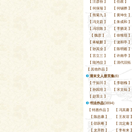
【
汪彦份
】
【
任政
】
【
何保瑞
】
【
何锡骅
】
【
熊菊九
】
【
黄坤生
】
【
冯文蔚
】
【
朱成和
】
【
冯宗陈
】
【
李猶龙
】
【
魏彦
】
【
徐惟琨
】
【
蒋毓麒
】
【
泷和亭
】
【
孙其业
】
【
陈明鑑
】
【
言立三
】
【
许南亭
】
【
陆鸿仪
】
【
清代旧拓
【
其他作品
】
清末文人册页集
(6)
【
于如川
】
【
李朝槐
】
【
孙因培
】
【
宋文灿
】
【
赵景士
】
书法作品
(3894)
【
特惠作品
】
【
冯其庸
【
陈忠康
】
【
王友谊
【
邵跃晰
】
【
沈定庵
【
龙开胜
】
【
李有来