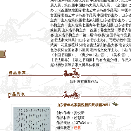
周年国际书画大展优秀奖 中国书画报社主办，纪念中
展入展，第四届中国榜书大展入展入展，《全国第七
】
办，《首届敦煌国际书法艺术节书画小品展》 中国
】
宫国际书画艺术节书画作品展 中国书协主办，山东
主办，山东省第四届书法篆刻展 山东省书协主办，
】
书协主办，山东省第七届青年书法篆刻展 山东省书
】
篆刻展 山东省书协主办，首届；养生文登，墨香齐
赛 山东省书协主办，第二届“羊欣奖”全国书法作品
】
省书法家大辞典》[山东省书协主办]， 写经祈福中
】
武美﹒花重紫薇城 湖南省書法篆刻作品大赛 南省文联
色政权杯全国名家书画展 湖南省文化厅主办。书法
《中国书画报》、《青少年书法报》、《美术报》、
【书法世界】【羲之书画报】刊有专题介绍， 作品
赵朴初故居等多家文博单位收藏。
精 品 推 荐
暂时没有推荐作品
作 品 列 表
山东青年名家姜悦新四尺横幅2051
创作作者：姜悦新
作品材质：粉彩笺
作品规格：137x34 cm
销售状态：
已售