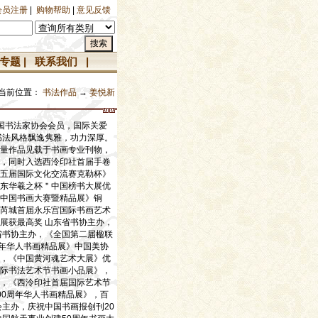
会员注册
|
购物帮助
|
意见反馈
专题
|
联系我们
|
当前位置：
书法作品
→
姜悦新
中国书法家协会会员，国际关爱
书法风格飘逸隽雅，功力深厚。
量作品见载于书画专业刊物，
，同时入选西泠印社首届手卷
五届国际文化交流赛克勒杯》
东华羲之杯＂中国榜书大展优
中国书画大赛暨精品展》铜
芮城首届永乐宫国际书画艺术
展获最高奖 山东省书协主办，
省书协主办，《全国第二届楹联
周年华人书画精品展》中国美协
，《中国黄河魂艺术大展》优
际书法艺术节书画小品展》，
，《西泠印社首届国际艺术节
00周年华人书画精品展》，百
主办，庆祝中国书画报创刊20