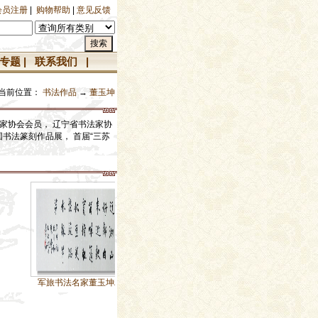
会员注册
|
购物帮助
|
意见反馈
专题
|
联系我们
|
当前位置：
书法作品
→
董玉坤
家协会会员， 辽宁省书法家协
国书法篆刻作品展， 首届“三苏
军旅书法名家董玉坤精
军旅书法名家董玉坤精