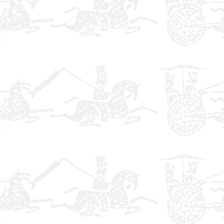
】
】
】
】
】
】
】
】
】
】
】
】
】