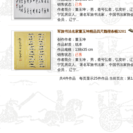
销售状态：
已售
作者简介：董玉坤， 男，斋号弘斋，弘奕轩，辽
宁瓦房店人。 著名军旅书法家， 中国书法家协
会员， 辽宁...
军旅书法名家董玉坤精品四尺魏楷条幅3201
创作作者：董玉坤
作品材质：纸本
作品规格：138x35 cm
销售状态：
已售
作者简介：董玉坤， 男，斋号弘斋，弘奕轩，辽
宁瓦房店人。 著名军旅书法家， 中国书法家协
会员， 辽宁...
共4件作品 每页显示25件作品 当前页次：第