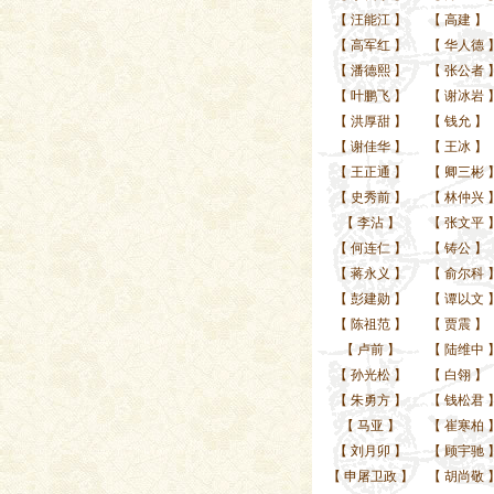
【
汪能江
】
【
高建
】
【
高军红
】
【
华人德
【
潘德熙
】
【
张公者
【
叶鹏飞
】
【
谢冰岩
【
洪厚甜
】
【
钱允
】
【
谢佳华
】
【
王冰
】
【
王正通
】
【
卿三彬
【
史秀前
】
【
林仲兴
【
李沾
】
【
张文平
【
何连仁
】
【
铸公
】
【
蒋永义
】
【
俞尔科
【
彭建勋
】
【
谭以文
【
陈祖范
】
【
贾震
】
【
卢前
】
【
陆维中
【
孙光松
】
【
白翎
】
【
朱勇方
】
【
钱松君
【
马亚
】
【
崔寒柏
【
刘月卯
】
【
顾宇驰
【
申屠卫政
】
【
胡尚敬