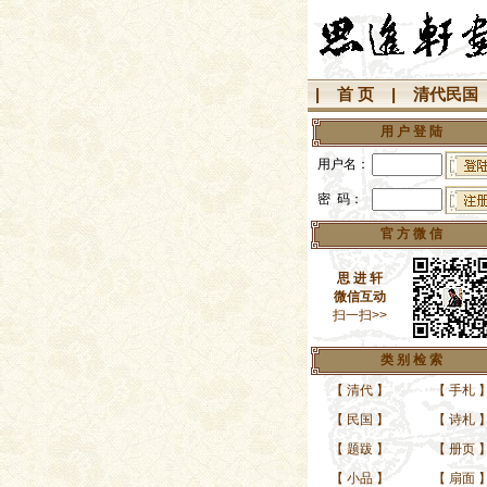
|
首 页
|
清代民国
用 户 登 陆
用户名：
密 码：
官 方 微 信
思 进 轩
微信互动
扫一扫>>
类 别 检 索
【
清代
】
【
手札
【
民国
】
【
诗札
军旅书法名家、大片妖
军旅书法名家董玉坤精
【
题跋
】
【
册页
【
小品
】
【
扇面