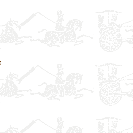
】
】
】
】
】