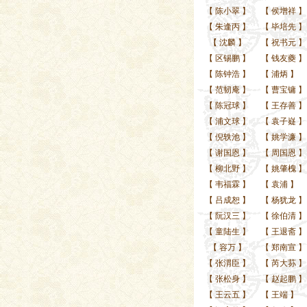
【
陈小翠
】
【
侯增祥
】
【
朱逢丙
】
【
毕培先
】
【
沈麟
】
【
祝书元
】
【
区锡鹏
】
【
钱友夔
】
【
陈钟浩
】
【
浦炳
】
【
范韧庵
】
【
曹宝镛
】
【
陈冠球
】
【
王存善
】
【
浦文球
】
【
袁子嶷
】
【
倪轶池
】
【
姚学濂
】
【
谢国恩
】
【
周国恩
】
【
柳北野
】
【
姚肇槐
】
【
韦福霖
】
【
袁浦
】
【
吕成恕
】
【
杨犹龙
】
【
阮汉三
】
【
徐伯清
】
【
童陆生
】
【
王退斋
】
【
容万
】
【
郑南宣
】
【
张渭臣
】
【
芮大荪
】
【
张松身
】
【
赵起鹏
】
【
王云五
】
【
王端
】