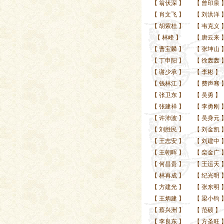
【
翁伏深
】
【
曾印泉
【
肖文飞
】
【
刘洪洋
【
胡紫桂
】
【
韦克义
【
林峰
】
【
唐云来
【
曹宝麟
】
【
张坤山
【
丁申阳
】
【
徐轰轰
【
谢少承
】
【
李彬
】
【
钱林江
】
【
费声骞
【
张卫东
】
【
吴勇
】
【
张建祥
】
【
李勇刚
【
许沛波
】
【
吴身元
【
刘胜民
】
【
刘金凯
【
王志安
】
【
刘建中
【
王朝晖
】
【
栾金广
【
何昌贵
】
【
王运天
【
林再成
】
【
纪光明
【
方建光
】
【
张东明
【
王炳建
】
【
梁小钧
【
蔡兴洲
】
【
范硕
】
【
李良东
】
【
方圣旺