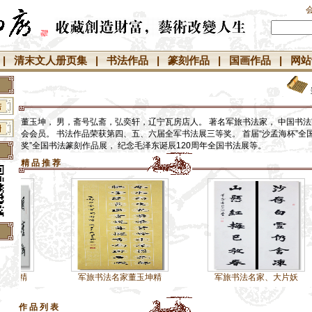
|
清末文人册页集
|
书法作品
|
篆刻作品
|
国画作品
|
网站
董玉坤， 男，斋号弘斋，弘奕轩，辽宁瓦房店人。 著名军旅书法家， 中国书法
会会员。 书法作品荣获第四、五、六届全军书法展三等奖。 首届“沙孟海杯”全
奖”全国书法篆刻作品展， 纪念毛泽东诞辰120周年全国书法展等。
精 品 推 荐
】
】
军旅书法名家董玉坤精
军旅书法名家、大片妖
】
】
作 品 列 表