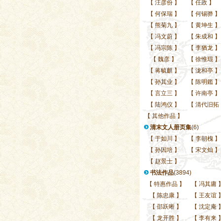
【
汪彦份
】
【
任政
】
【
何保瑞
】
【
何锡骅
】
【
熊菊九
】
【
黄坤生
】
【
冯文蔚
】
【
朱成和
】
【
冯宗陈
】
【
李猶龙
】
【
魏彦
】
【
徐惟琨
】
【
蒋毓麒
】
【
泷和亭
】
【
孙其业
】
【
陈明鑑
】
【
言立三
】
【
许南亭
】
【
陆鸿仪
】
【
清代旧拓
【
其他作品
】
清末文人册页集
(6)
【
于如川
】
【
李朝槐
】
【
孙因培
】
【
宋文灿
】
【
赵景士
】
书法作品
(3894)
【
特惠作品
】
【
冯其庸
【
陈忠康
】
【
王友谊
【
邵跃晰
】
【
沈定庵
【
龙开胜
】
【
李有来