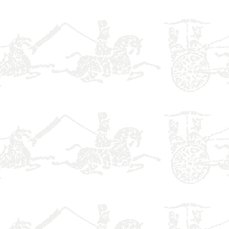
】
】
】
】
】
】
】
】
】
】
】
】
】
】
】
】
】