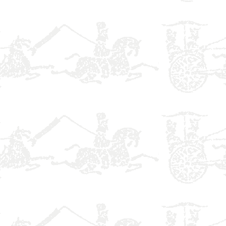
】
】
】
】
】
】
】
】
】
】
】
】
】
】
】
】