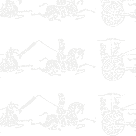
】
】
】
】
】
】
】
】
】
】
】
】
】
】
】
】
】
】