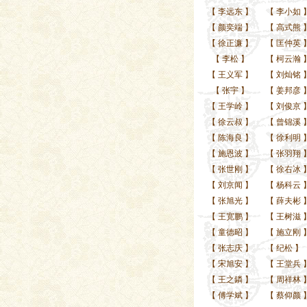
【
李远东
】
【
李小如
【
颜奕端
】
【
高式熊
【
徐正濂
】
【
匡仲英
【
李松
】
【
柯云瀚
【
王义军
】
【
刘灿铭
【
张宇
】
【
姜邦彦
【
王学岭
】
【
刘俊京
【
徐云叔
】
【
曾锦溪
【
陈海良
】
【
徐利明
【
施恩波
】
【
张羽翔
【
张世刚
】
【
徐右冰
【
刘京闻
】
【
杨科云
【
张旭光
】
【
薛夫彬
【
王宽鹏
】
【
王树滋
【
童德昭
】
【
施立刚
【
张志庆
】
【
纪松
】
【
宋旭安
】
【
王堂兵
【
王之鏻
】
【
周祥林
【
傅学斌
】
【
蔡仰颜