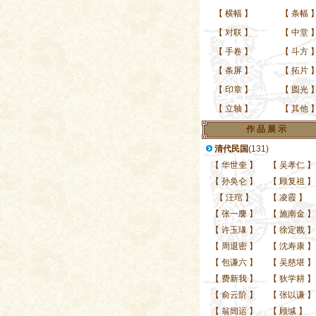
【
横幅
】
【
条幅
【
对联
】
【
中堂
【
手卷
】
【
斗方
【
条屏
】
【
拓片
【
印章
】
【
圆光
【
立轴
】
【
其他
作 品 展 示
清代民国
(131)
【
华世奎
】
【
吴孝仁
】
【
孙奂仑
】
【
顾复祖
】
【
汪琯
】
【
凌霞
】
【
张一麐
】
【
施南金
】
【
许玉瑑
】
【
徐定戡
】
【
周退密
】
【
沈寿康
】
【
包谦六
】
【
吴慈堪
】
【
费新我
】
【
狄学耕
】
【
俞云阶
】
【
张以谦
】
【
翁闿运
】
【
顾缄
】