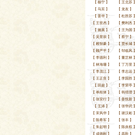
【
杨宁
】
【
王北苏
【
马宾
】
【
龙友
】
【
姜华
】
【
杜胜苏
【
王世杰
】
【
樊利杰
【
施展
】
【
王为国
【
吴景辰
】
【
蔡宁
】
【
赖智豪
】
【
贾长城
【
顾严平
】
【
邹临风
【
李德利
】
【
董芷林
【
林海珊
】
【
丁万里
【
李茂江
】
【
李志远
【
王正良
】
【
李国胜
【
田超
】
【
李荣亭
【
单桂体
】
【
韩培澄
【
张安行
】
【
姜悦新
【
王涛
】
【
张华武
【
宋风华
】
【
谢汉彬
【
陈希军
】
【
张丰
】
【
朱起明
】
【
陈炎权
【
成德刚
】
【
高歌
】