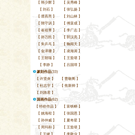
【
韩少辉
】
【
吴秀峰
】
【
刘石
】
【
张弘扬
】
【
遆高亮
】
【
刘山林
】
【
隋守训
】
【
傅亚成
】
【
崔祖菁
】
【
李广志
】
【
孙万民
】
【
郭汉亮
】
【
朱乒乓
】
【
鞠闻天
】
【
金泽珊
】
【
凌海涛
】
【
王朝瑞
】
【
王蛰堪
】
【
李静
】
【
吕国璋
】
篆刻作品
(33)
【
许贤炎
】
【
曹敬阁
】
【
杜志宇
】
【
焦新帅
】
【
刘路君
】
国画作品
(62)
【
特价作品
】
【
富铁畊
】
【
姚海程
】
【
张国恩
】
【
孙仲威
】
【
夏奇星
】
【
周玛和
】
【
王蛰堪
】
【
王健
】
【
李敬业
】