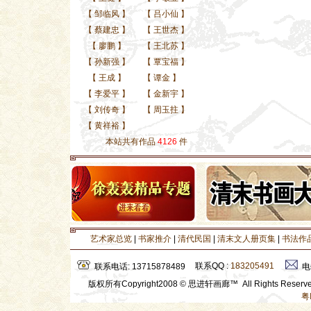
【
邹临风
】
【
吕小仙
】
【
蔡建忠
】
【
王世杰
】
【
廖鹏
】
【
王北苏
】
【
孙新强
】
【
覃宝福
】
【
王成
】
【
谭金
】
【
李爱平
】
【
金新宇
】
【
刘传奇
】
【
周玉拄
】
【
黄祥裕
】
本站共有作品
4126
件
艺术家总览
|
书家推介
|
清代民国
|
清末文人册页集
|
书法作
联系QQ :
183205491
联系电话: 13715878489
电
版权所有Copyright2008 © 思进轩画廊™ All Rights Rese
粤