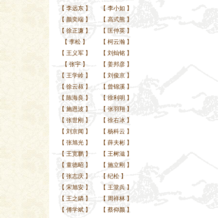
【
李远东
】
【
李小如
】
【
颜奕端
】
【
高式熊
】
【
徐正濂
】
【
匡仲英
】
【
李松
】
【
柯云瀚
】
【
王义军
】
【
刘灿铭
】
【
张宇
】
【
姜邦彦
】
【
王学岭
】
【
刘俊京
】
【
徐云叔
】
【
曾锦溪
】
【
陈海良
】
【
徐利明
】
【
施恩波
】
【
张羽翔
】
【
张世刚
】
【
徐右冰
】
【
刘京闻
】
【
杨科云
】
【
张旭光
】
【
薛夫彬
】
【
王宽鹏
】
【
王树滋
】
【
童德昭
】
【
施立刚
】
【
张志庆
】
【
纪松
】
【
宋旭安
】
【
王堂兵
】
【
王之鏻
】
【
周祥林
】
【
傅学斌
】
【
蔡仰颜
】