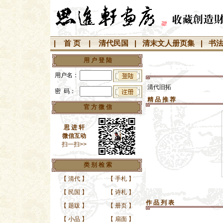
|
首 页
|
清代民国
|
清末文人册页集
|
书
用 户 登 陆
用户名：
清代旧拓
密 码：
精 品 推 荐
官 方 微 信
思 进 轩
微信互动
扫一扫>>
类 别 检 索
【
清代
】
【
手札
】
清代旧拓片《成亲王书
清代旧
【
民国
】
【
诗札
】
作 品 列 表
【
题跋
】
【
册页
】
【
小品
】
【
扇面
】