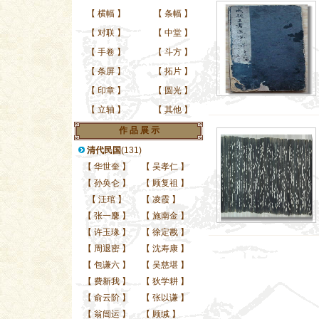
【
横幅
】
【
条幅
】
【
对联
】
【
中堂
】
【
手卷
】
【
斗方
】
【
条屏
】
【
拓片
】
【
印章
】
【
圆光
】
【
立轴
】
【
其他
】
作 品 展 示
清代民国
(131)
【
华世奎
】
【
吴孝仁
】
【
孙奂仑
】
【
顾复祖
】
【
汪琯
】
【
凌霞
】
【
张一麐
】
【
施南金
】
【
许玉瑑
】
【
徐定戡
】
【
周退密
】
【
沈寿康
】
【
包谦六
】
【
吴慈堪
】
【
费新我
】
【
狄学耕
】
【
俞云阶
】
【
张以谦
】
【
翁闿运
】
【
顾缄
】