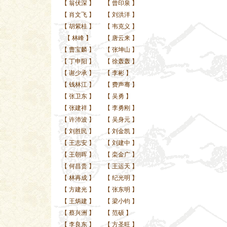
【
翁伏深
】
【
曾印泉
】
【
肖文飞
】
【
刘洪洋
】
【
胡紫桂
】
【
韦克义
】
【
林峰
】
【
唐云来
】
【
曹宝麟
】
【
张坤山
】
【
丁申阳
】
【
徐轰轰
】
【
谢少承
】
【
李彬
】
【
钱林江
】
【
费声骞
】
【
张卫东
】
【
吴勇
】
【
张建祥
】
【
李勇刚
】
【
许沛波
】
【
吴身元
】
【
刘胜民
】
【
刘金凯
】
【
王志安
】
【
刘建中
】
【
王朝晖
】
【
栾金广
】
【
何昌贵
】
【
王运天
】
【
林再成
】
【
纪光明
】
【
方建光
】
【
张东明
】
【
王炳建
】
【
梁小钧
】
【
蔡兴洲
】
【
范硕
】
【
李良东
】
【
方圣旺
】