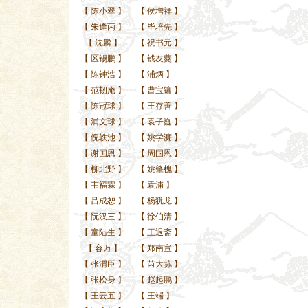
【
陈小翠
】
【
侯增祥
】
【
朱逢丙
】
【
毕培先
】
【
沈麟
】
【
祝书元
】
【
区锡鹏
】
【
钱友夔
】
【
陈钟浩
】
【
浦炳
】
【
范韧庵
】
【
曹宝镛
】
【
陈冠球
】
【
王存善
】
【
浦文球
】
【
袁子嶷
】
【
倪轶池
】
【
姚学濂
】
【
谢国恩
】
【
周国恩
】
【
柳北野
】
【
姚肇槐
】
【
韦福霖
】
【
袁浦
】
【
吕成恕
】
【
杨犹龙
】
【
阮汉三
】
【
徐伯清
】
【
童陆生
】
【
王退斋
】
【
容万
】
【
郑南宣
】
【
张渭臣
】
【
芮大荪
】
【
张松身
】
【
赵起鹏
】
【
王云五
】
【
王端
】