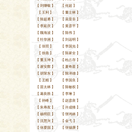
【
刘继银
】
【
何超
】
【
王利
】
【
董士林
】
【
陈超勇
】
【
吴亚非
】
【
李延庆
】
【
黄彦平
】
【
魏海波
】
【
陈伟
】
【
叶华洲
】
【
刘远明
】
【
张照
】
【
李国光
】
【
徐燕
】
【
陈家全
】
【
董玉坤
】
【
杜占存
】
【
谢安辉
】
【
夏奇星
】
【
胡荣东
】
【
陈泽雄
】
【
王精
】
【
李国良
】
【
苗太林
】
【
陈敏权
】
【
葛良胜
】
【
李琳
】
【
孙峰
】
【
赵彦良
】
【
朱寿友
】
【
许成锋
】
【
杨明臣
】
【
张鸿林
】
【
沈慧兴
】
【
金弋
】
【
张爱国
】
【
张锡庚
】