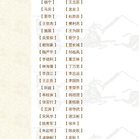
【
杨宁
】
【
王北苏
】
【
马宾
】
【
龙友
】
【
姜华
】
【
杜胜苏
】
【
王世杰
】
【
樊利杰
】
【
施展
】
【
王为国
】
【
吴景辰
】
【
蔡宁
】
【
赖智豪
】
【
贾长城
】
【
顾严平
】
【
邹临风
】
【
李德利
】
【
董芷林
】
【
林海珊
】
【
丁万里
】
【
李茂江
】
【
李志远
】
【
王正良
】
【
李国胜
】
【
田超
】
【
李荣亭
】
【
单桂体
】
【
韩培澄
】
【
张安行
】
【
姜悦新
】
【
王涛
】
【
张华武
】
【
宋风华
】
【
谢汉彬
】
【
陈希军
】
【
张丰
】
【
朱起明
】
【
陈炎权
】
【
成德刚
】
【
高歌
】