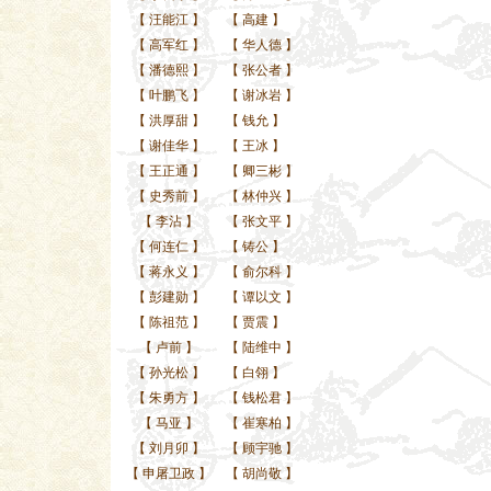
【
汪能江
】
【
高建
】
【
高军红
】
【
华人德
】
【
潘德熙
】
【
张公者
】
【
叶鹏飞
】
【
谢冰岩
】
【
洪厚甜
】
【
钱允
】
【
谢佳华
】
【
王冰
】
【
王正通
】
【
卿三彬
】
【
史秀前
】
【
林仲兴
】
【
李沾
】
【
张文平
】
【
何连仁
】
【
铸公
】
【
蒋永义
】
【
俞尔科
】
【
彭建勋
】
【
谭以文
】
【
陈祖范
】
【
贾震
】
【
卢前
】
【
陆维中
】
【
孙光松
】
【
白翎
】
【
朱勇方
】
【
钱松君
】
【
马亚
】
【
崔寒柏
】
【
刘月卯
】
【
顾宇驰
】
【
申屠卫政
】
【
胡尚敬
】