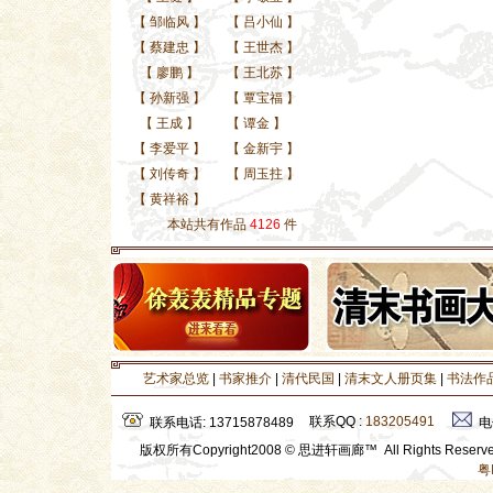
【
邹临风
】
【
吕小仙
】
【
蔡建忠
】
【
王世杰
】
【
廖鹏
】
【
王北苏
】
【
孙新强
】
【
覃宝福
】
【
王成
】
【
谭金
】
【
李爱平
】
【
金新宇
】
【
刘传奇
】
【
周玉拄
】
【
黄祥裕
】
本站共有作品
4126
件
艺术家总览
|
书家推介
|
清代民国
|
清末文人册页集
|
书法作
联系QQ :
183205491
联系电话: 13715878489
电
版权所有Copyright2008 © 思进轩画廊™ All Rights Rese
粤