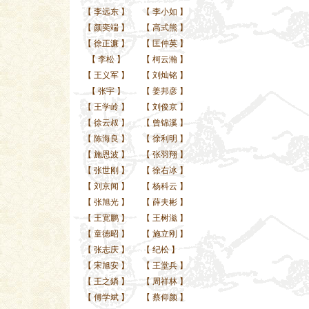
【
李远东
】
【
李小如
】
【
颜奕端
】
【
高式熊
】
【
徐正濂
】
【
匡仲英
】
【
李松
】
【
柯云瀚
】
【
王义军
】
【
刘灿铭
】
【
张宇
】
【
姜邦彦
】
【
王学岭
】
【
刘俊京
】
【
徐云叔
】
【
曾锦溪
】
【
陈海良
】
【
徐利明
】
【
施恩波
】
【
张羽翔
】
【
张世刚
】
【
徐右冰
】
【
刘京闻
】
【
杨科云
】
【
张旭光
】
【
薛夫彬
】
【
王宽鹏
】
【
王树滋
】
【
童德昭
】
【
施立刚
】
【
张志庆
】
【
纪松
】
【
宋旭安
】
【
王堂兵
】
【
王之鏻
】
【
周祥林
】
【
傅学斌
】
【
蔡仰颜
】