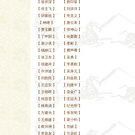
【
翁伏深
】
【
曾印泉
】
【
肖文飞
】
【
刘洪洋
】
【
胡紫桂
】
【
韦克义
】
【
林峰
】
【
唐云来
】
【
曹宝麟
】
【
张坤山
】
【
丁申阳
】
【
徐轰轰
】
【
谢少承
】
【
李彬
】
【
钱林江
】
【
费声骞
】
【
张卫东
】
【
吴勇
】
【
张建祥
】
【
李勇刚
】
【
许沛波
】
【
吴身元
】
【
刘胜民
】
【
刘金凯
】
【
王志安
】
【
刘建中
】
【
王朝晖
】
【
栾金广
】
【
何昌贵
】
【
王运天
】
【
林再成
】
【
纪光明
】
【
方建光
】
【
张东明
】
【
王炳建
】
【
梁小钧
】
【
蔡兴洲
】
【
范硕
】
【
李良东
】
【
方圣旺
】