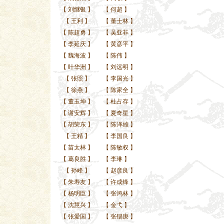
【
刘继银
】
【
何超
】
【
王利
】
【
董士林
】
【
陈超勇
】
【
吴亚非
】
【
李延庆
】
【
黄彦平
】
【
魏海波
】
【
陈伟
】
【
叶华洲
】
【
刘远明
】
【
张照
】
【
李国光
】
【
徐燕
】
【
陈家全
】
【
董玉坤
】
【
杜占存
】
【
谢安辉
】
【
夏奇星
】
【
胡荣东
】
【
陈泽雄
】
【
王精
】
【
李国良
】
【
苗太林
】
【
陈敏权
】
【
葛良胜
】
【
李琳
】
【
孙峰
】
【
赵彦良
】
【
朱寿友
】
【
许成锋
】
【
杨明臣
】
【
张鸿林
】
【
沈慧兴
】
【
金弋
】
【
张爱国
】
【
张锡庚
】