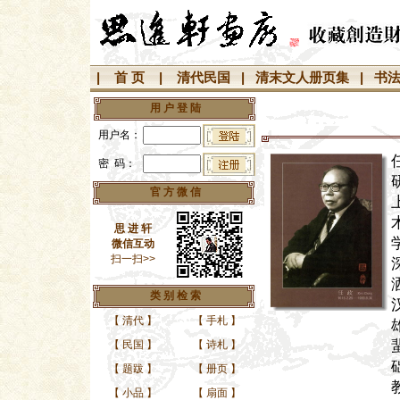
|
首 页
|
清代民国
|
清末文人册页集
|
书
用 户 登 陆
用户名：
密 码：
官 方 微 信
思 进 轩
微信互动
扫一扫>>
类 别 检 索
【
清代
】
【
手札
】
【
民国
】
【
诗札
】
【
题跋
】
【
册页
】
【
小品
】
【
扇面
】