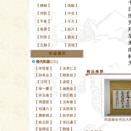
【
横幅
】
【
条幅
】
【
对联
】
【
中堂
】
【
手卷
】
【
斗方
】
【
条屏
】
【
拓片
】
【
印章
】
【
圆光
】
【
立轴
】
【
其他
】
作 品 展 示
清代民国
(131)
【
华世奎
】
【
吴孝仁
】
精 品 推 荐
【
孙奂仑
】
【
顾复祖
】
【
汪琯
】
【
凌霞
】
【
张一麐
】
【
施南金
】
【
许玉瑑
】
【
徐定戡
】
【
周退密
】
【
沈寿康
】
【
包谦六
】
【
吴慈堪
】
【
费新我
】
【
狄学耕
】
已故海上名家任政先生
民国著名书法大师任政
【
俞云阶
】
【
张以谦
】
【
翁闿运
】
【
顾缄
】