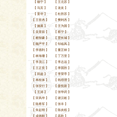
【
杨宁
】
【
王北苏
】
【
马宾
】
【
龙友
】
【
姜华
】
【
杜胜苏
】
【
王世杰
】
【
樊利杰
】
【
施展
】
【
王为国
】
【
吴景辰
】
【
蔡宁
】
【
赖智豪
】
【
贾长城
】
【
顾严平
】
【
邹临风
】
【
李德利
】
【
董芷林
】
【
林海珊
】
【
丁万里
】
【
李茂江
】
【
李志远
】
【
王正良
】
【
李国胜
】
【
田超
】
【
李荣亭
】
【
单桂体
】
【
韩培澄
】
【
张安行
】
【
姜悦新
】
【
王涛
】
【
张华武
】
【
宋风华
】
【
谢汉彬
】
【
陈希军
】
【
张丰
】
【
朱起明
】
【
陈炎权
】
【
成德刚
】
【
高歌
】