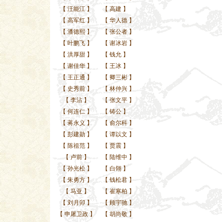
【
汪能江
】
【
高建
】
【
高军红
】
【
华人德
】
【
潘德熙
】
【
张公者
】
【
叶鹏飞
】
【
谢冰岩
】
【
洪厚甜
】
【
钱允
】
【
谢佳华
】
【
王冰
】
【
王正通
】
【
卿三彬
】
【
史秀前
】
【
林仲兴
】
【
李沾
】
【
张文平
】
【
何连仁
】
【
铸公
】
【
蒋永义
】
【
俞尔科
】
【
彭建勋
】
【
谭以文
】
【
陈祖范
】
【
贾震
】
【
卢前
】
【
陆维中
】
【
孙光松
】
【
白翎
】
【
朱勇方
】
【
钱松君
】
【
马亚
】
【
崔寒柏
】
【
刘月卯
】
【
顾宇驰
】
【
申屠卫政
】
【
胡尚敬
】