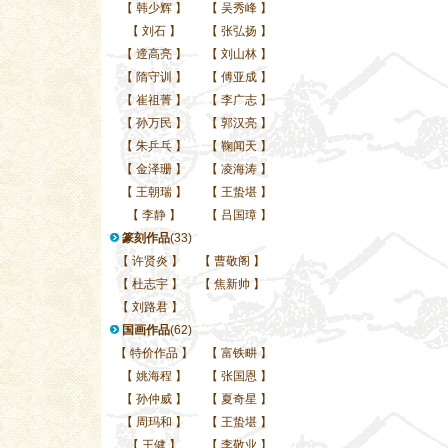
【
韩少辉
】
【
吴秀峰
】
【
刘石
】
【
张弘扬
】
【
遆高亮
】
【
刘山林
】
【
隋守训
】
【
傅亚成
】
【
崔祖菁
】
【
李广志
】
【
孙万民
】
【
郭汉亮
】
【
朱乒乓
】
【
鞠闻天
】
【
金泽珊
】
【
凌海涛
】
【
王朝瑞
】
【
王蛰堪
】
【
李静
】
【
吕国璋
】
篆刻作品
(33)
【
许贤炎
】
【
曹敬阁
】
【
杜志宇
】
【
焦新帅
】
【
刘路君
】
国画作品
(62)
【
特价作品
】
【
富铁畊
】
【
姚海程
】
【
张国恩
】
【
孙仲威
】
【
夏奇星
】
【
周玛和
】
【
王蛰堪
】
【
王健
】
【
李敬业
】