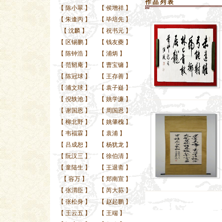
作 品 列 表
【
陈小翠
】
【
侯增祥
】
【
朱逢丙
】
【
毕培先
】
【
沈麟
】
【
祝书元
】
【
区锡鹏
】
【
钱友夔
】
【
陈钟浩
】
【
浦炳
】
【
范韧庵
】
【
曹宝镛
】
【
陈冠球
】
【
王存善
】
【
浦文球
】
【
袁子嶷
】
【
倪轶池
】
【
姚学濂
】
【
谢国恩
】
【
周国恩
】
【
柳北野
】
【
姚肇槐
】
【
韦福霖
】
【
袁浦
】
【
吕成恕
】
【
杨犹龙
】
【
阮汉三
】
【
徐伯清
】
【
童陆生
】
【
王退斋
】
【
容万
】
【
郑南宣
】
【
张渭臣
】
【
芮大荪
】
【
张松身
】
【
赵起鹏
】
【
王云五
】
【
王端
】