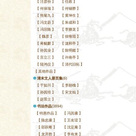
【
汪彦份
】
【
任政
】
【
何保瑞
】
【
何锡骅
】
【
熊菊九
】
【
黄坤生
】
【
冯文蔚
】
【
朱成和
】
【
冯宗陈
】
【
李猶龙
】
【
魏彦
】
【
徐惟琨
】
【
蒋毓麒
】
【
泷和亭
】
【
孙其业
】
【
陈明鑑
】
【
言立三
】
【
许南亭
】
【
陆鸿仪
】
【
清代旧拓
】
【
其他作品
】
清末文人册页集
(6)
【
于如川
】
【
李朝槐
】
【
孙因培
】
【
宋文灿
】
【
赵景士
】
书法作品
(3894)
【
特惠作品
】
【
冯其庸
】
【
陈忠康
】
【
王友谊
】
【
邵跃晰
】
【
沈定庵
】
【
龙开胜
】
【
李有来
】