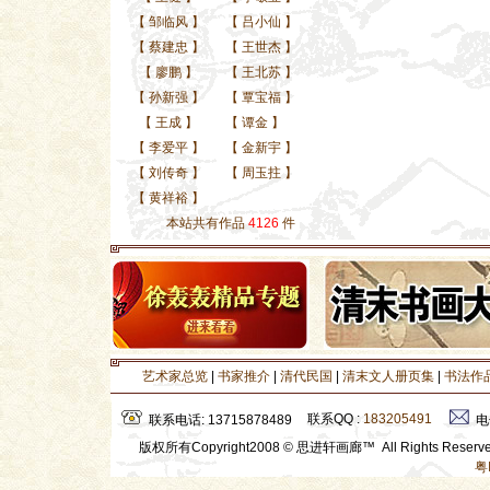
【
邹临风
】
【
吕小仙
】
【
蔡建忠
】
【
王世杰
】
【
廖鹏
】
【
王北苏
】
【
孙新强
】
【
覃宝福
】
【
王成
】
【
谭金
】
【
李爱平
】
【
金新宇
】
【
刘传奇
】
【
周玉拄
】
【
黄祥裕
】
本站共有作品
4126
件
艺术家总览
|
书家推介
|
清代民国
|
清末文人册页集
|
书法作
联系QQ :
183205491
联系电话: 13715878489
电
版权所有Copyright2008 © 思进轩画廊™ All Rights Rese
粤