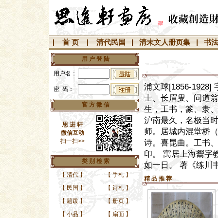
|
首 页
|
清代民国
|
清末文人册页集
|
书
用 户 登 陆
用户名：
浦文球[1856-1
密 码：
士、长眉叟、问道翁
官 方 微 信
生，工书，篆、隶、
沪南最久，名极当时
思 进 轩
师。居城内混堂桥（
微信互动
扫一扫>>
诗。喜昆曲。工书
印。 寓居上海鬻字
类 别 检 索
如一日。 著《练川
【
清代
】
【
手札
】
精 品 推 荐
【
民国
】
【
诗札
】
【
题跋
】
【
册页
】
【
小品
】
【
扇面
】