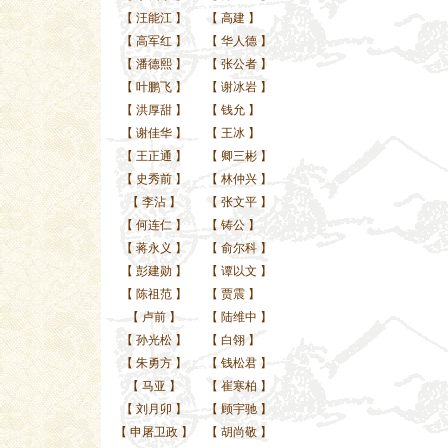
【
汪能江
】
【
高建
】
【
高军红
】
【
华人德
】
【
潘德熙
】
【
张公者
】
【
叶鹏飞
】
【
谢冰岩
】
【
洪厚甜
】
【
钱允
】
【
谢佳华
】
【
王冰
】
【
王正通
】
【
卿三彬
】
【
史秀前
】
【
林仲兴
】
【
李沾
】
【
张文平
】
【
何连仁
】
【
铸公
】
【
蒋永义
】
【
俞尔科
】
【
彭建勋
】
【
谭以文
】
【
陈祖范
】
【
贾震
】
【
卢前
】
【
陆维中
】
【
孙光松
】
【
白翎
】
【
朱勇方
】
【
钱松君
】
【
马亚
】
【
崔寒柏
】
【
刘月卯
】
【
顾宇驰
】
【
申屠卫政
】
【
胡尚敬
】