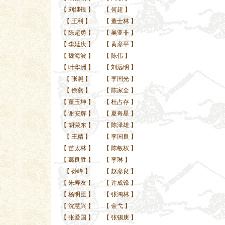
【
刘继银
】
【
何超
】
【
王利
】
【
董士林
】
【
陈超勇
】
【
吴亚非
】
【
李延庆
】
【
黄彦平
】
【
魏海波
】
【
陈伟
】
【
叶华洲
】
【
刘远明
】
【
张照
】
【
李国光
】
【
徐燕
】
【
陈家全
】
【
董玉坤
】
【
杜占存
】
【
谢安辉
】
【
夏奇星
】
【
胡荣东
】
【
陈泽雄
】
【
王精
】
【
李国良
】
【
苗太林
】
【
陈敏权
】
【
葛良胜
】
【
李琳
】
【
孙峰
】
【
赵彦良
】
【
朱寿友
】
【
许成锋
】
【
杨明臣
】
【
张鸿林
】
【
沈慧兴
】
【
金弋
】
【
张爱国
】
【
张锡庚
】