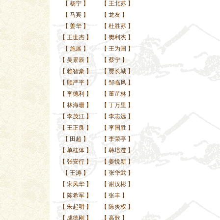
【
杨宁
】
【
王北苏
】
【
马宾
】
【
龙友
】
【
姜华
】
【
杜胜苏
】
【
王世杰
】
【
樊利杰
】
【
施展
】
【
王为国
】
【
吴景辰
】
【
蔡宁
】
【
赖智豪
】
【
贾长城
】
【
顾严平
】
【
邹临风
】
【
李德利
】
【
董芷林
】
【
林海珊
】
【
丁万里
】
【
李茂江
】
【
李志远
】
【
王正良
】
【
李国胜
】
【
田超
】
【
李荣亭
】
【
单桂体
】
【
韩培澄
】
【
张安行
】
【
姜悦新
】
【
王涛
】
【
张华武
】
【
宋风华
】
【
谢汉彬
】
【
陈希军
】
【
张丰
】
【
朱起明
】
【
陈炎权
】
【
成德刚
】
【
高歌
】