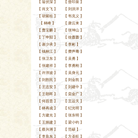
【
翁伏深
】
【
曾印泉
】
【
肖文飞
】
【
刘洪洋
】
【
胡紫桂
】
【
韦克义
】
【
林峰
】
【
唐云来
】
【
曹宝麟
】
【
张坤山
】
【
丁申阳
】
【
徐轰轰
】
【
谢少承
】
【
李彬
】
【
钱林江
】
【
费声骞
】
【
张卫东
】
【
吴勇
】
【
张建祥
】
【
李勇刚
】
【
许沛波
】
【
吴身元
】
【
刘胜民
】
【
刘金凯
】
【
王志安
】
【
刘建中
】
【
王朝晖
】
【
栾金广
】
【
何昌贵
】
【
王运天
】
【
林再成
】
【
纪光明
】
【
方建光
】
【
张东明
】
【
王炳建
】
【
梁小钧
】
【
蔡兴洲
】
【
范硕
】
【
李良东
】
【
方圣旺
】