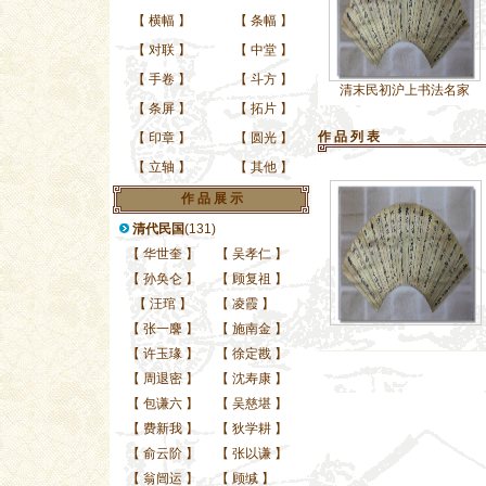
【
横幅
】
【
条幅
】
【
对联
】
【
中堂
】
【
手卷
】
【
斗方
】
清末民初沪上书法名家
【
条屏
】
【
拓片
】
作 品 列 表
【
印章
】
【
圆光
】
【
立轴
】
【
其他
】
作 品 展 示
清代民国
(131)
【
华世奎
】
【
吴孝仁
】
【
孙奂仑
】
【
顾复祖
】
【
汪琯
】
【
凌霞
】
【
张一麐
】
【
施南金
】
【
许玉瑑
】
【
徐定戡
】
【
周退密
】
【
沈寿康
】
【
包谦六
】
【
吴慈堪
】
【
费新我
】
【
狄学耕
】
【
俞云阶
】
【
张以谦
】
【
翁闿运
】
【
顾缄
】