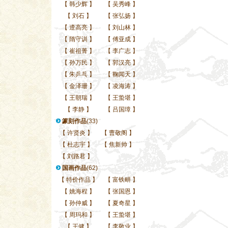
【
韩少辉
】
【
吴秀峰
】
【
刘石
】
【
张弘扬
】
【
遆高亮
】
【
刘山林
】
【
隋守训
】
【
傅亚成
】
【
崔祖菁
】
【
李广志
】
【
孙万民
】
【
郭汉亮
】
【
朱乒乓
】
【
鞠闻天
】
【
金泽珊
】
【
凌海涛
】
【
王朝瑞
】
【
王蛰堪
】
【
李静
】
【
吕国璋
】
篆刻作品
(33)
【
许贤炎
】
【
曹敬阁
】
【
杜志宇
】
【
焦新帅
】
【
刘路君
】
国画作品
(62)
【
特价作品
】
【
富铁畊
】
【
姚海程
】
【
张国恩
】
【
孙仲威
】
【
夏奇星
】
【
周玛和
】
【
王蛰堪
】
【
王健
】
【
李敬业
】