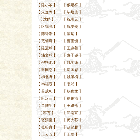
【
陈小翠
】
【
侯增祥
】
【
朱逢丙
】
【
毕培先
】
【
沈麟
】
【
祝书元
】
【
区锡鹏
】
【
钱友夔
】
【
陈钟浩
】
【
浦炳
】
【
范韧庵
】
【
曹宝镛
】
【
陈冠球
】
【
王存善
】
【
浦文球
】
【
袁子嶷
】
【
倪轶池
】
【
姚学濂
】
【
谢国恩
】
【
周国恩
】
【
柳北野
】
【
姚肇槐
】
【
韦福霖
】
【
袁浦
】
【
吕成恕
】
【
杨犹龙
】
【
阮汉三
】
【
徐伯清
】
【
童陆生
】
【
王退斋
】
【
容万
】
【
郑南宣
】
【
张渭臣
】
【
芮大荪
】
【
张松身
】
【
赵起鹏
】
【
王云五
】
【
王端
】