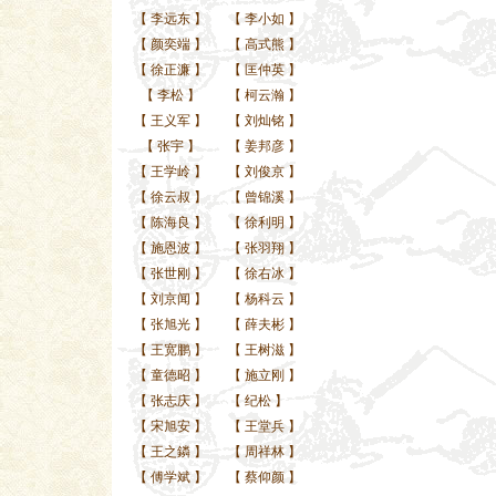
【
李远东
】
【
李小如
】
【
颜奕端
】
【
高式熊
】
【
徐正濂
】
【
匡仲英
】
【
李松
】
【
柯云瀚
】
【
王义军
】
【
刘灿铭
】
【
张宇
】
【
姜邦彦
】
【
王学岭
】
【
刘俊京
】
【
徐云叔
】
【
曾锦溪
】
【
陈海良
】
【
徐利明
】
【
施恩波
】
【
张羽翔
】
【
张世刚
】
【
徐右冰
】
【
刘京闻
】
【
杨科云
】
【
张旭光
】
【
薛夫彬
】
【
王宽鹏
】
【
王树滋
】
【
童德昭
】
【
施立刚
】
【
张志庆
】
【
纪松
】
【
宋旭安
】
【
王堂兵
】
【
王之鏻
】
【
周祥林
】
【
傅学斌
】
【
蔡仰颜
】