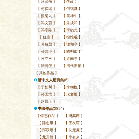
【
汪彦份
】
【
任政
】
【
何保瑞
】
【
何锡骅
】
【
熊菊九
】
【
黄坤生
】
【
冯文蔚
】
【
朱成和
】
【
冯宗陈
】
【
李猶龙
】
【
魏彦
】
【
徐惟琨
】
【
蒋毓麒
】
【
泷和亭
】
【
孙其业
】
【
陈明鑑
】
【
言立三
】
【
许南亭
】
【
陆鸿仪
】
【
清代旧拓
】
【
其他作品
】
清末文人册页集
(6)
【
于如川
】
【
李朝槐
】
【
孙因培
】
【
宋文灿
】
【
赵景士
】
书法作品
(3894)
【
特惠作品
】
【
冯其庸
】
【
陈忠康
】
【
王友谊
】
【
邵跃晰
】
【
沈定庵
】
【
龙开胜
】
【
李有来
】