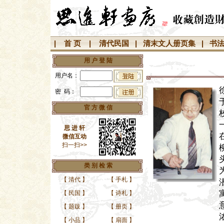
|
首 页
|
清代民国
|
清末文人册页集
|
书
用 户 登 陆
用户名：
密 码：
官 方 微 信
思 进 轩
微信互动
扫一扫>>
类 别 检 索
【
清代
】
【
手札
】
【
民国
】
【
诗札
】
【
题跋
】
【
册页
】
【
小品
】
【
扇面
】