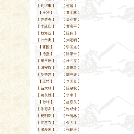
【
刘继银
】
【
何超
】
【
王利
】
【
董士林
】
【
陈超勇
】
【
吴亚非
】
【
李延庆
】
【
黄彦平
】
【
魏海波
】
【
陈伟
】
【
叶华洲
】
【
刘远明
】
【
张照
】
【
李国光
】
【
徐燕
】
【
陈家全
】
【
董玉坤
】
【
杜占存
】
【
谢安辉
】
【
夏奇星
】
【
胡荣东
】
【
陈泽雄
】
【
王精
】
【
李国良
】
【
苗太林
】
【
陈敏权
】
【
葛良胜
】
【
李琳
】
【
孙峰
】
【
赵彦良
】
【
朱寿友
】
【
许成锋
】
【
杨明臣
】
【
张鸿林
】
【
沈慧兴
】
【
金弋
】
【
张爱国
】
【
张锡庚
】