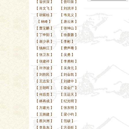
【
翁伏深
】
【
曾印泉
】
【
肖文飞
】
【
刘洪洋
】
【
胡紫桂
】
【
韦克义
】
【
林峰
】
【
唐云来
】
【
曹宝麟
】
【
张坤山
】
【
丁申阳
】
【
徐轰轰
】
【
谢少承
】
【
李彬
】
【
钱林江
】
【
费声骞
】
【
张卫东
】
【
吴勇
】
【
张建祥
】
【
李勇刚
】
【
许沛波
】
【
吴身元
】
【
刘胜民
】
【
刘金凯
】
【
王志安
】
【
刘建中
】
【
王朝晖
】
【
栾金广
】
【
何昌贵
】
【
王运天
】
【
林再成
】
【
纪光明
】
【
方建光
】
【
张东明
】
【
王炳建
】
【
梁小钧
】
【
蔡兴洲
】
【
范硕
】
【
李良东
】
【
方圣旺
】