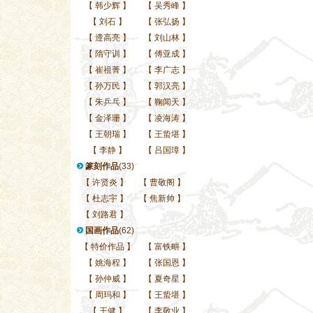
【
韩少辉
】
【
吴秀峰
】
【
刘石
】
【
张弘扬
】
【
遆高亮
】
【
刘山林
】
【
隋守训
】
【
傅亚成
】
【
崔祖菁
】
【
李广志
】
【
孙万民
】
【
郭汉亮
】
【
朱乒乓
】
【
鞠闻天
】
【
金泽珊
】
【
凌海涛
】
【
王朝瑞
】
【
王蛰堪
】
【
李静
】
【
吕国璋
】
篆刻作品
(33)
【
许贤炎
】
【
曹敬阁
】
【
杜志宇
】
【
焦新帅
】
【
刘路君
】
国画作品
(62)
【
特价作品
】
【
富铁畊
】
【
姚海程
】
【
张国恩
】
【
孙仲威
】
【
夏奇星
】
【
周玛和
】
【
王蛰堪
】
【
王健
】
【
李敬业
】