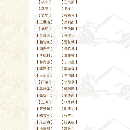
【
杨宁
】
【
王北苏
】
【
马宾
】
【
龙友
】
【
姜华
】
【
杜胜苏
】
【
王世杰
】
【
樊利杰
】
【
施展
】
【
王为国
】
【
吴景辰
】
【
蔡宁
】
【
赖智豪
】
【
贾长城
】
【
顾严平
】
【
邹临风
】
【
李德利
】
【
董芷林
】
【
林海珊
】
【
丁万里
】
【
李茂江
】
【
李志远
】
【
王正良
】
【
李国胜
】
【
田超
】
【
李荣亭
】
【
单桂体
】
【
韩培澄
】
【
张安行
】
【
姜悦新
】
【
王涛
】
【
张华武
】
【
宋风华
】
【
谢汉彬
】
【
陈希军
】
【
张丰
】
【
朱起明
】
【
陈炎权
】
【
成德刚
】
【
高歌
】