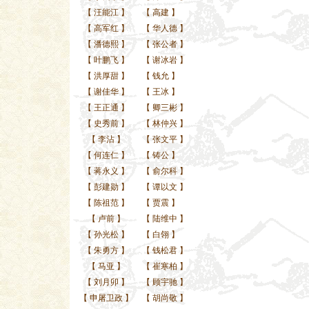
【
汪能江
】
【
高建
】
【
高军红
】
【
华人德
】
【
潘德熙
】
【
张公者
】
【
叶鹏飞
】
【
谢冰岩
】
【
洪厚甜
】
【
钱允
】
【
谢佳华
】
【
王冰
】
【
王正通
】
【
卿三彬
】
【
史秀前
】
【
林仲兴
】
【
李沾
】
【
张文平
】
【
何连仁
】
【
铸公
】
【
蒋永义
】
【
俞尔科
】
【
彭建勋
】
【
谭以文
】
【
陈祖范
】
【
贾震
】
【
卢前
】
【
陆维中
】
【
孙光松
】
【
白翎
】
【
朱勇方
】
【
钱松君
】
【
马亚
】
【
崔寒柏
】
【
刘月卯
】
【
顾宇驰
】
【
申屠卫政
】
【
胡尚敬
】