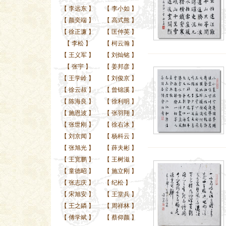
【
李远东
】
【
李小如
】
【
颜奕端
】
【
高式熊
】
【
徐正濂
】
【
匡仲英
】
【
李松
】
【
柯云瀚
】
【
王义军
】
【
刘灿铭
】
【
张宇
】
【
姜邦彦
】
【
王学岭
】
【
刘俊京
】
【
徐云叔
】
【
曾锦溪
】
【
陈海良
】
【
徐利明
】
【
施恩波
】
【
张羽翔
】
【
张世刚
】
【
徐右冰
】
【
刘京闻
】
【
杨科云
】
【
张旭光
】
【
薛夫彬
】
【
王宽鹏
】
【
王树滋
】
【
童德昭
】
【
施立刚
】
【
张志庆
】
【
纪松
】
【
宋旭安
】
【
王堂兵
】
【
王之鏻
】
【
周祥林
】
【
傅学斌
】
【
蔡仰颜
】