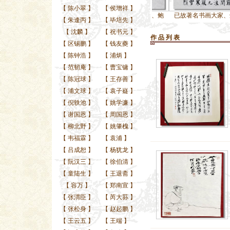
【
陈小翠
】
【
侯增祥
】
已故著名书画大家-徐
已故著名书画大家、鲍
已故著名书画大家、鲍
已故
【
朱逢丙
】
【
毕培先
】
【
沈麟
】
【
祝书元
】
作 品 列 表
【
区锡鹏
】
【
钱友夔
】
【
陈钟浩
】
【
浦炳
】
【
范韧庵
】
【
曹宝镛
】
【
陈冠球
】
【
王存善
】
【
浦文球
】
【
袁子嶷
】
【
倪轶池
】
【
姚学濂
】
【
谢国恩
】
【
周国恩
】
【
柳北野
】
【
姚肇槐
】
【
韦福霖
】
【
袁浦
】
【
吕成恕
】
【
杨犹龙
】
【
阮汉三
】
【
徐伯清
】
【
童陆生
】
【
王退斋
】
【
容万
】
【
郑南宣
】
【
张渭臣
】
【
芮大荪
】
【
张松身
】
【
赵起鹏
】
【
王云五
】
【
王端
】