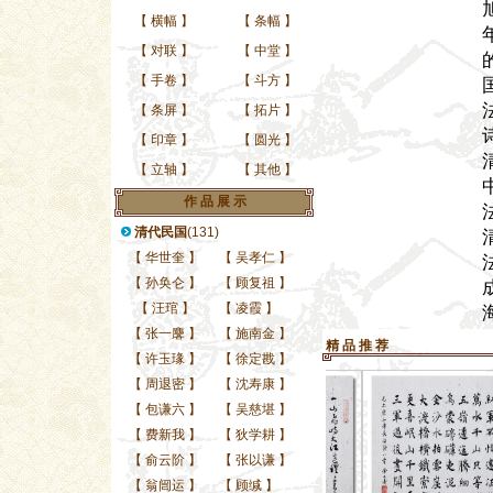
【
横幅
】
【
条幅
】
【
对联
】
【
中堂
】
【
手卷
】
【
斗方
】
【
条屏
】
【
拓片
】
【
印章
】
【
圆光
】
【
立轴
】
【
其他
】
作 品 展 示
清代民国
(131)
【
华世奎
】
【
吴孝仁
】
【
孙奂仑
】
【
顾复祖
】
【
汪琯
】
【
凌霞
】
【
张一麐
】
【
施南金
】
精 品 推 荐
【
许玉瑑
】
【
徐定戡
】
【
周退密
】
【
沈寿康
】
【
包谦六
】
【
吴慈堪
】
【
费新我
】
【
狄学耕
】
【
俞云阶
】
【
张以谦
】
【
翁闿运
】
【
顾缄
】