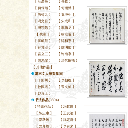
【
汪彦份
】
【
任政
】
【
何保瑞
】
【
何锡骅
】
【
熊菊九
】
【
黄坤生
】
【
冯文蔚
】
【
朱成和
】
【
冯宗陈
】
【
李猶龙
】
【
魏彦
】
【
徐惟琨
】
【
蒋毓麒
】
【
泷和亭
】
【
孙其业
】
【
陈明鑑
】
【
言立三
】
【
许南亭
】
【
陆鸿仪
】
【
清代旧拓
】
【
其他作品
】
清末文人册页集
(6)
【
于如川
】
【
李朝槐
】
【
孙因培
】
【
宋文灿
】
【
赵景士
】
书法作品
(3894)
【
特惠作品
】
【
冯其庸
】
【
陈忠康
】
【
王友谊
】
【
邵跃晰
】
【
沈定庵
】
【
龙开胜
】
【
李有来
】