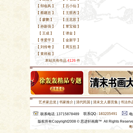
【
邹临风
】
【
吕小仙
】
【
蔡建忠
】
【
王世杰
】
【
廖鹏
】
【
王北苏
】
【
孙新强
】
【
覃宝福
】
【
王成
】
【
谭金
】
【
李爱平
】
【
金新宇
】
【
刘传奇
】
【
周玉拄
】
【
黄祥裕
】
本站共有作品
4126
件
艺术家总览
|
书家推介
|
清代民国
|
清末文人册页集
|
书法作
联系QQ :
183205491
联系电话: 13715878489
电
版权所有Copyright2008 © 思进轩画廊™ All Rights Rese
粤