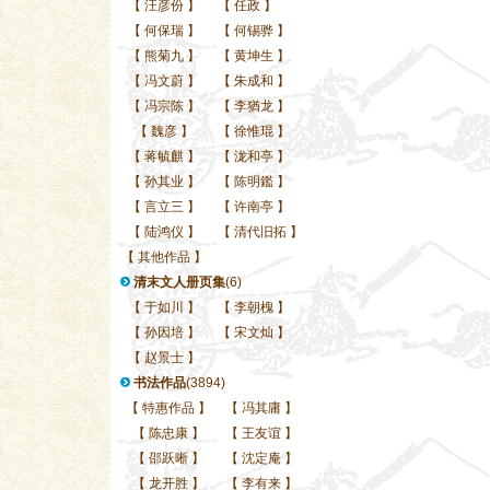
【
汪彦份
】
【
任政
】
【
何保瑞
】
【
何锡骅
】
【
熊菊九
】
【
黄坤生
】
【
冯文蔚
】
【
朱成和
】
【
冯宗陈
】
【
李猶龙
】
【
魏彦
】
【
徐惟琨
】
【
蒋毓麒
】
【
泷和亭
】
【
孙其业
】
【
陈明鑑
】
【
言立三
】
【
许南亭
】
【
陆鸿仪
】
【
清代旧拓
】
【
其他作品
】
清末文人册页集
(6)
【
于如川
】
【
李朝槐
】
【
孙因培
】
【
宋文灿
】
【
赵景士
】
书法作品
(3894)
【
特惠作品
】
【
冯其庸
】
【
陈忠康
】
【
王友谊
】
【
邵跃晰
】
【
沈定庵
】
【
龙开胜
】
【
李有来
】