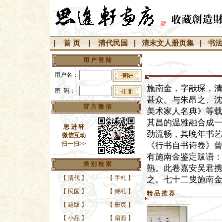
|
首 页
|
清代民国
|
清末文人册页集
|
书
用 户 登 陆
用户名：
施南金，字献琛，
密 码：
甚众。与朱昂之、
官 方 微 信
美术家人名典》等
其昌的温雅融合成
思 进 轩
劲流畅，其晚年书
微信互动
扫一扫>>
《行书自书诗卷》曾
有施南金鉴定跋语
类 别 检 索
熟。此卷嘉安吴君
【
清代
】
【
手札
】
之。七十二叟施南
【
民国
】
【
诗札
】
精 品 推 荐
【
题跋
】
【
册页
】
【
小品
】
【
扇面
】