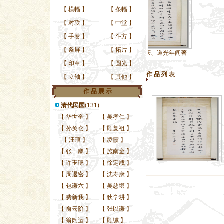
【
横幅
】
【
条幅
】
【
对联
】
【
中堂
】
【
手卷
】
【
斗方
】
【
条屏
】
【
拓片
】
清代嘉庆、道光年间著
【
印章
】
【
圆光
】
作 品 列 表
【
立轴
】
【
其他
】
作 品 展 示
清代民国
(131)
【
华世奎
】
【
吴孝仁
】
【
孙奂仑
】
【
顾复祖
】
【
汪琯
】
【
凌霞
】
【
张一麐
】
【
施南金
】
【
许玉瑑
】
【
徐定戡
】
【
周退密
】
【
沈寿康
】
【
包谦六
】
【
吴慈堪
】
【
费新我
】
【
狄学耕
】
【
俞云阶
】
【
张以谦
】
【
翁闿运
】
【
顾缄
】