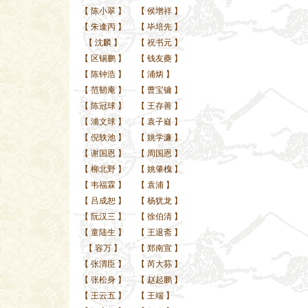
【
陈小翠
】
【
侯增祥
】
【
朱逢丙
】
【
毕培先
】
【
沈麟
】
【
祝书元
】
【
区锡鹏
】
【
钱友夔
】
【
陈钟浩
】
【
浦炳
】
【
范韧庵
】
【
曹宝镛
】
【
陈冠球
】
【
王存善
】
【
浦文球
】
【
袁子嶷
】
【
倪轶池
】
【
姚学濂
】
【
谢国恩
】
【
周国恩
】
【
柳北野
】
【
姚肇槐
】
【
韦福霖
】
【
袁浦
】
【
吕成恕
】
【
杨犹龙
】
【
阮汉三
】
【
徐伯清
】
【
童陆生
】
【
王退斋
】
【
容万
】
【
郑南宣
】
【
张渭臣
】
【
芮大荪
】
【
张松身
】
【
赵起鹏
】
【
王云五
】
【
王端
】