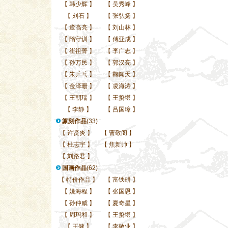
【
韩少辉
】
【
吴秀峰
】
【
刘石
】
【
张弘扬
】
【
遆高亮
】
【
刘山林
】
【
隋守训
】
【
傅亚成
】
【
崔祖菁
】
【
李广志
】
【
孙万民
】
【
郭汉亮
】
【
朱乒乓
】
【
鞠闻天
】
【
金泽珊
】
【
凌海涛
】
【
王朝瑞
】
【
王蛰堪
】
【
李静
】
【
吕国璋
】
篆刻作品
(33)
【
许贤炎
】
【
曹敬阁
】
【
杜志宇
】
【
焦新帅
】
【
刘路君
】
国画作品
(62)
【
特价作品
】
【
富铁畊
】
【
姚海程
】
【
张国恩
】
【
孙仲威
】
【
夏奇星
】
【
周玛和
】
【
王蛰堪
】
【
王健
】
【
李敬业
】