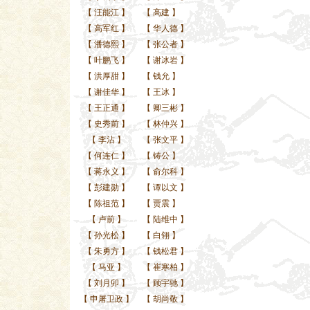
【
汪能江
】
【
高建
】
【
高军红
】
【
华人德
】
【
潘德熙
】
【
张公者
】
【
叶鹏飞
】
【
谢冰岩
】
【
洪厚甜
】
【
钱允
】
【
谢佳华
】
【
王冰
】
【
王正通
】
【
卿三彬
】
【
史秀前
】
【
林仲兴
】
【
李沾
】
【
张文平
】
【
何连仁
】
【
铸公
】
【
蒋永义
】
【
俞尔科
】
【
彭建勋
】
【
谭以文
】
【
陈祖范
】
【
贾震
】
【
卢前
】
【
陆维中
】
【
孙光松
】
【
白翎
】
【
朱勇方
】
【
钱松君
】
【
马亚
】
【
崔寒柏
】
【
刘月卯
】
【
顾宇驰
】
【
申屠卫政
】
【
胡尚敬
】