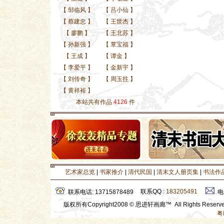
【
邹临风
】
【
吕小仙
】
【
蔡建忠
】
【
王世杰
】
【
廖鹏
】
【
王北苏
】
【
孙新强
】
【
覃宝福
】
【
王成
】
【
谭金
】
【
李爱平
】
【
金新宇
】
【
刘传奇
】
【
周玉拄
】
【
黄祥裕
】
本站共有作品
4126
件
艺术家总览
|
书家推介
|
清代民国
|
清末文人册页集
|
书法作
联系QQ :
183205491
联系电话: 13715878489
电
版权所有Copyright2008 © 思进轩画廊™ All Rights Rese
粤