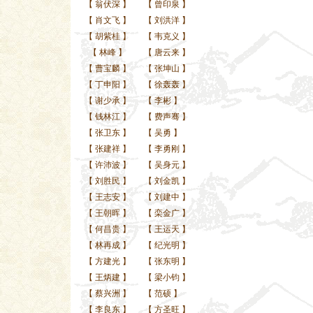
【
翁伏深
】
【
曾印泉
】
【
肖文飞
】
【
刘洪洋
】
【
胡紫桂
】
【
韦克义
】
【
林峰
】
【
唐云来
】
【
曹宝麟
】
【
张坤山
】
【
丁申阳
】
【
徐轰轰
】
【
谢少承
】
【
李彬
】
【
钱林江
】
【
费声骞
】
【
张卫东
】
【
吴勇
】
【
张建祥
】
【
李勇刚
】
【
许沛波
】
【
吴身元
】
【
刘胜民
】
【
刘金凯
】
【
王志安
】
【
刘建中
】
【
王朝晖
】
【
栾金广
】
【
何昌贵
】
【
王运天
】
【
林再成
】
【
纪光明
】
【
方建光
】
【
张东明
】
【
王炳建
】
【
梁小钧
】
【
蔡兴洲
】
【
范硕
】
【
李良东
】
【
方圣旺
】