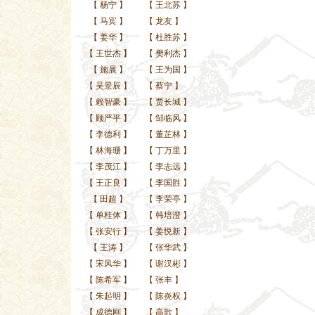
【
杨宁
】
【
王北苏
】
【
马宾
】
【
龙友
】
【
姜华
】
【
杜胜苏
】
【
王世杰
】
【
樊利杰
】
【
施展
】
【
王为国
】
【
吴景辰
】
【
蔡宁
】
【
赖智豪
】
【
贾长城
】
【
顾严平
】
【
邹临风
】
【
李德利
】
【
董芷林
】
【
林海珊
】
【
丁万里
】
【
李茂江
】
【
李志远
】
【
王正良
】
【
李国胜
】
【
田超
】
【
李荣亭
】
【
单桂体
】
【
韩培澄
】
【
张安行
】
【
姜悦新
】
【
王涛
】
【
张华武
】
【
宋风华
】
【
谢汉彬
】
【
陈希军
】
【
张丰
】
【
朱起明
】
【
陈炎权
】
【
成德刚
】
【
高歌
】