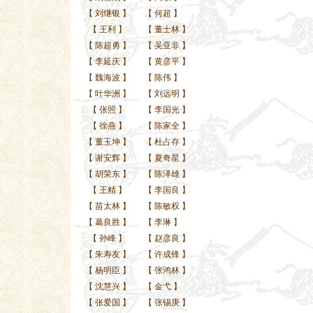
【
刘继银
】
【
何超
】
【
王利
】
【
董士林
】
【
陈超勇
】
【
吴亚非
】
【
李延庆
】
【
黄彦平
】
【
魏海波
】
【
陈伟
】
【
叶华洲
】
【
刘远明
】
【
张照
】
【
李国光
】
【
徐燕
】
【
陈家全
】
【
董玉坤
】
【
杜占存
】
【
谢安辉
】
【
夏奇星
】
【
胡荣东
】
【
陈泽雄
】
【
王精
】
【
李国良
】
【
苗太林
】
【
陈敏权
】
【
葛良胜
】
【
李琳
】
【
孙峰
】
【
赵彦良
】
【
朱寿友
】
【
许成锋
】
【
杨明臣
】
【
张鸿林
】
【
沈慧兴
】
【
金弋
】
【
张爱国
】
【
张锡庚
】