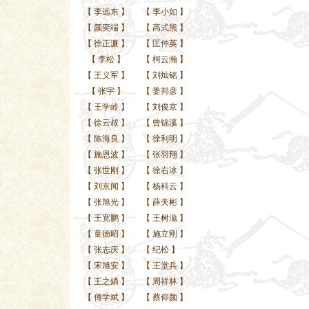
【
李远东
】
【
李小如
】
【
颜奕端
】
【
高式熊
】
【
徐正濂
】
【
匡仲英
】
【
李松
】
【
柯云瀚
】
【
王义军
】
【
刘灿铭
】
【
张宇
】
【
姜邦彦
】
【
王学岭
】
【
刘俊京
】
【
徐云叔
】
【
曾锦溪
】
【
陈海良
】
【
徐利明
】
【
施恩波
】
【
张羽翔
】
【
张世刚
】
【
徐右冰
】
【
刘京闻
】
【
杨科云
】
【
张旭光
】
【
薛夫彬
】
【
王宽鹏
】
【
王树滋
】
【
童德昭
】
【
施立刚
】
【
张志庆
】
【
纪松
】
【
宋旭安
】
【
王堂兵
】
【
王之鏻
】
【
周祥林
】
【
傅学斌
】
【
蔡仰颜
】