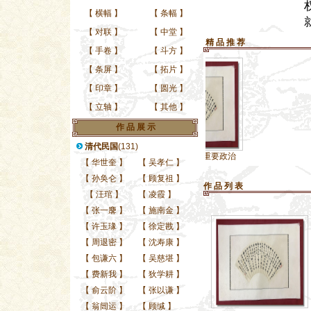
【
横幅
】
【
条幅
】
【
对联
】
【
中堂
】
精 品 推 荐
【
手卷
】
【
斗方
】
【
条屏
】
【
拓片
】
【
印章
】
【
圆光
】
【
立轴
】
【
其他
】
作 品 展 示
清代民国
(131)
清末民国时期重要政治
【
华世奎
】
【
吴孝仁
】
【
孙奂仑
】
【
顾复祖
】
作 品 列 表
【
汪琯
】
【
凌霞
】
【
张一麐
】
【
施南金
】
【
许玉瑑
】
【
徐定戡
】
【
周退密
】
【
沈寿康
】
【
包谦六
】
【
吴慈堪
】
【
费新我
】
【
狄学耕
】
【
俞云阶
】
【
张以谦
】
【
翁闿运
】
【
顾缄
】