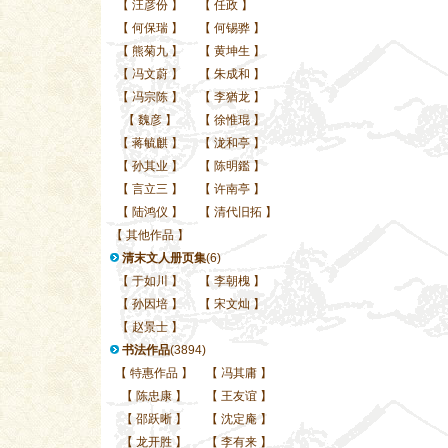
【
汪彦份
】
【
任政
】
【
何保瑞
】
【
何锡骅
】
【
熊菊九
】
【
黄坤生
】
【
冯文蔚
】
【
朱成和
】
【
冯宗陈
】
【
李猶龙
】
【
魏彦
】
【
徐惟琨
】
【
蒋毓麒
】
【
泷和亭
】
【
孙其业
】
【
陈明鑑
】
【
言立三
】
【
许南亭
】
【
陆鸿仪
】
【
清代旧拓
】
【
其他作品
】
清末文人册页集
(6)
【
于如川
】
【
李朝槐
】
【
孙因培
】
【
宋文灿
】
【
赵景士
】
书法作品
(3894)
【
特惠作品
】
【
冯其庸
】
【
陈忠康
】
【
王友谊
】
【
邵跃晰
】
【
沈定庵
】
【
龙开胜
】
【
李有来
】