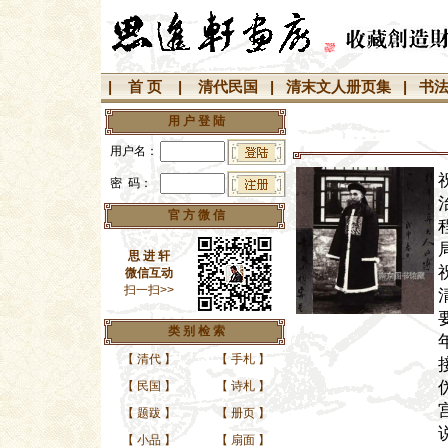
|
首 页
|
清代民国
|
清末文人册页集
|
书
用 户 登 陆
用户名：
密 码：
官 方 微 信
思 进 轩
微信互动
扫一扫>>
类 别 检 索
【
清代
】
【
手札
】
【
民国
】
【
诗札
】
【
题跋
】
【
册页
】
【
小品
】
【
扇面
】