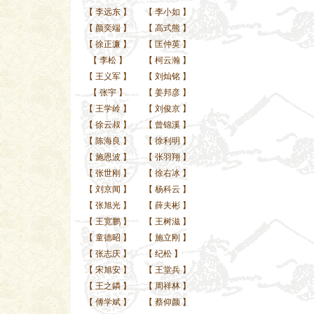
【
李远东
】
【
李小如
】
【
颜奕端
】
【
高式熊
】
【
徐正濂
】
【
匡仲英
】
【
李松
】
【
柯云瀚
】
【
王义军
】
【
刘灿铭
】
【
张宇
】
【
姜邦彦
】
【
王学岭
】
【
刘俊京
】
【
徐云叔
】
【
曾锦溪
】
【
陈海良
】
【
徐利明
】
【
施恩波
】
【
张羽翔
】
【
张世刚
】
【
徐右冰
】
【
刘京闻
】
【
杨科云
】
【
张旭光
】
【
薛夫彬
】
【
王宽鹏
】
【
王树滋
】
【
童德昭
】
【
施立刚
】
【
张志庆
】
【
纪松
】
【
宋旭安
】
【
王堂兵
】
【
王之鏻
】
【
周祥林
】
【
傅学斌
】
【
蔡仰颜
】