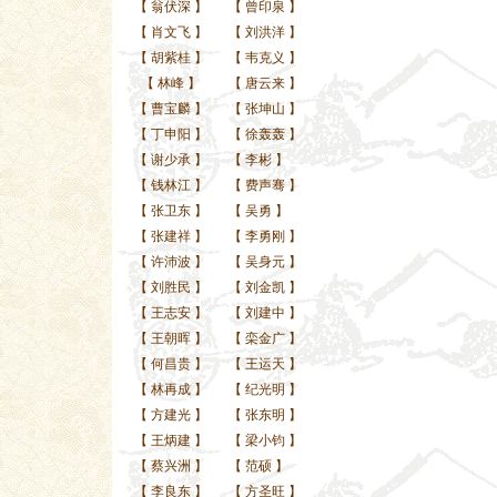
【
翁伏深
】
【
曾印泉
】
【
肖文飞
】
【
刘洪洋
】
【
胡紫桂
】
【
韦克义
】
【
林峰
】
【
唐云来
】
【
曹宝麟
】
【
张坤山
】
【
丁申阳
】
【
徐轰轰
】
【
谢少承
】
【
李彬
】
【
钱林江
】
【
费声骞
】
【
张卫东
】
【
吴勇
】
【
张建祥
】
【
李勇刚
】
【
许沛波
】
【
吴身元
】
【
刘胜民
】
【
刘金凯
】
【
王志安
】
【
刘建中
】
【
王朝晖
】
【
栾金广
】
【
何昌贵
】
【
王运天
】
【
林再成
】
【
纪光明
】
【
方建光
】
【
张东明
】
【
王炳建
】
【
梁小钧
】
【
蔡兴洲
】
【
范硕
】
【
李良东
】
【
方圣旺
】