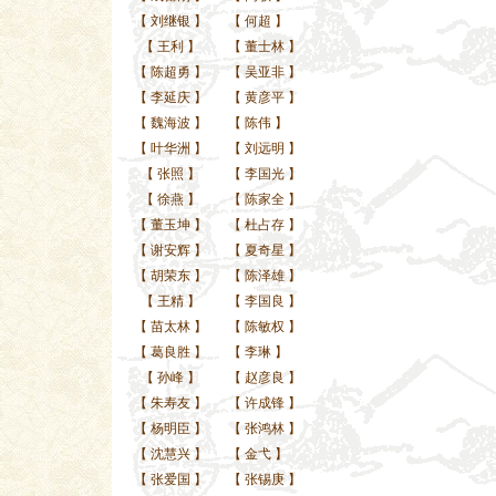
【
刘继银
】
【
何超
】
【
王利
】
【
董士林
】
【
陈超勇
】
【
吴亚非
】
【
李延庆
】
【
黄彦平
】
【
魏海波
】
【
陈伟
】
【
叶华洲
】
【
刘远明
】
【
张照
】
【
李国光
】
【
徐燕
】
【
陈家全
】
【
董玉坤
】
【
杜占存
】
【
谢安辉
】
【
夏奇星
】
【
胡荣东
】
【
陈泽雄
】
【
王精
】
【
李国良
】
【
苗太林
】
【
陈敏权
】
【
葛良胜
】
【
李琳
】
【
孙峰
】
【
赵彦良
】
【
朱寿友
】
【
许成锋
】
【
杨明臣
】
【
张鸿林
】
【
沈慧兴
】
【
金弋
】
【
张爱国
】
【
张锡庚
】