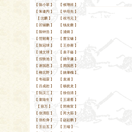
【
陈小翠
】
【
侯增祥
】
【
朱逢丙
】
【
毕培先
】
【
沈麟
】
【
祝书元
】
【
区锡鹏
】
【
钱友夔
】
【
陈钟浩
】
【
浦炳
】
【
范韧庵
】
【
曹宝镛
】
【
陈冠球
】
【
王存善
】
【
浦文球
】
【
袁子嶷
】
【
倪轶池
】
【
姚学濂
】
【
谢国恩
】
【
周国恩
】
【
柳北野
】
【
姚肇槐
】
【
韦福霖
】
【
袁浦
】
【
吕成恕
】
【
杨犹龙
】
【
阮汉三
】
【
徐伯清
】
【
童陆生
】
【
王退斋
】
【
容万
】
【
郑南宣
】
【
张渭臣
】
【
芮大荪
】
【
张松身
】
【
赵起鹏
】
【
王云五
】
【
王端
】