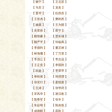
【
杨宁
】
【
王北苏
】
【
马宾
】
【
龙友
】
【
姜华
】
【
杜胜苏
】
【
王世杰
】
【
樊利杰
】
【
施展
】
【
王为国
】
【
吴景辰
】
【
蔡宁
】
【
赖智豪
】
【
贾长城
】
【
顾严平
】
【
邹临风
】
【
李德利
】
【
董芷林
】
【
林海珊
】
【
丁万里
】
【
李茂江
】
【
李志远
】
【
王正良
】
【
李国胜
】
【
田超
】
【
李荣亭
】
【
单桂体
】
【
韩培澄
】
【
张安行
】
【
姜悦新
】
【
王涛
】
【
张华武
】
【
宋风华
】
【
谢汉彬
】
【
陈希军
】
【
张丰
】
【
朱起明
】
【
陈炎权
】
【
成德刚
】
【
高歌
】