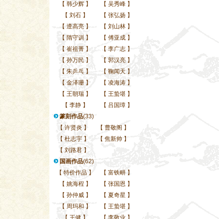
【
韩少辉
】
【
吴秀峰
】
【
刘石
】
【
张弘扬
】
【
遆高亮
】
【
刘山林
】
【
隋守训
】
【
傅亚成
】
【
崔祖菁
】
【
李广志
】
【
孙万民
】
【
郭汉亮
】
【
朱乒乓
】
【
鞠闻天
】
【
金泽珊
】
【
凌海涛
】
【
王朝瑞
】
【
王蛰堪
】
【
李静
】
【
吕国璋
】
篆刻作品
(33)
【
许贤炎
】
【
曹敬阁
】
【
杜志宇
】
【
焦新帅
】
【
刘路君
】
国画作品
(62)
【
特价作品
】
【
富铁畊
】
【
姚海程
】
【
张国恩
】
【
孙仲威
】
【
夏奇星
】
【
周玛和
】
【
王蛰堪
】
【
王健
】
【
李敬业
】