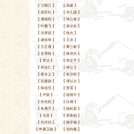
【
汪能江
】
【
高建
】
【
高军红
】
【
华人德
】
【
潘德熙
】
【
张公者
】
【
叶鹏飞
】
【
谢冰岩
】
【
洪厚甜
】
【
钱允
】
【
谢佳华
】
【
王冰
】
【
王正通
】
【
卿三彬
】
【
史秀前
】
【
林仲兴
】
【
李沾
】
【
张文平
】
【
何连仁
】
【
铸公
】
【
蒋永义
】
【
俞尔科
】
【
彭建勋
】
【
谭以文
】
【
陈祖范
】
【
贾震
】
【
卢前
】
【
陆维中
】
【
孙光松
】
【
白翎
】
【
朱勇方
】
【
钱松君
】
【
马亚
】
【
崔寒柏
】
【
刘月卯
】
【
顾宇驰
】
【
申屠卫政
】
【
胡尚敬
】