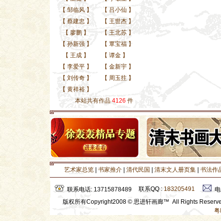
【
邹临风
】
【
吕小仙
】
【
蔡建忠
】
【
王世杰
】
【
廖鹏
】
【
王北苏
】
【
孙新强
】
【
覃宝福
】
【
王成
】
【
谭金
】
【
李爱平
】
【
金新宇
】
【
刘传奇
】
【
周玉拄
】
【
黄祥裕
】
本站共有作品
4126
件
艺术家总览
|
书家推介
|
清代民国
|
清末文人册页集
|
书法作
联系QQ :
183205491
联系电话: 13715878489
电
版权所有Copyright2008 © 思进轩画廊™ All Rights Rese
粤