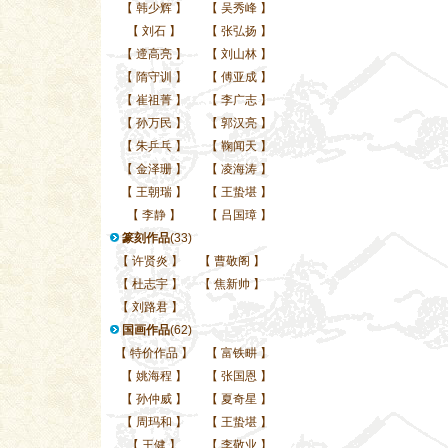
【
韩少辉
】
【
吴秀峰
】
【
刘石
】
【
张弘扬
】
【
遆高亮
】
【
刘山林
】
【
隋守训
】
【
傅亚成
】
【
崔祖菁
】
【
李广志
】
【
孙万民
】
【
郭汉亮
】
【
朱乒乓
】
【
鞠闻天
】
【
金泽珊
】
【
凌海涛
】
【
王朝瑞
】
【
王蛰堪
】
【
李静
】
【
吕国璋
】
篆刻作品
(33)
【
许贤炎
】
【
曹敬阁
】
【
杜志宇
】
【
焦新帅
】
【
刘路君
】
国画作品
(62)
【
特价作品
】
【
富铁畊
】
【
姚海程
】
【
张国恩
】
【
孙仲威
】
【
夏奇星
】
【
周玛和
】
【
王蛰堪
】
【
王健
】
【
李敬业
】