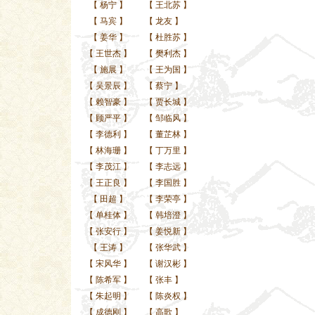
【
杨宁
】
【
王北苏
】
【
马宾
】
【
龙友
】
【
姜华
】
【
杜胜苏
】
【
王世杰
】
【
樊利杰
】
【
施展
】
【
王为国
】
【
吴景辰
】
【
蔡宁
】
【
赖智豪
】
【
贾长城
】
【
顾严平
】
【
邹临风
】
【
李德利
】
【
董芷林
】
【
林海珊
】
【
丁万里
】
【
李茂江
】
【
李志远
】
【
王正良
】
【
李国胜
】
【
田超
】
【
李荣亭
】
【
单桂体
】
【
韩培澄
】
【
张安行
】
【
姜悦新
】
【
王涛
】
【
张华武
】
【
宋风华
】
【
谢汉彬
】
【
陈希军
】
【
张丰
】
【
朱起明
】
【
陈炎权
】
【
成德刚
】
【
高歌
】