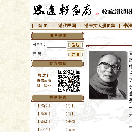
|
首 页
|
清代民国
|
清末文人册页集
|
书
用 户 登 陆
用户名：
密 码：
官 方 微 信
思 进 轩
微信互动
扫一扫>>
类 别 检 索
【
清代
】
【
手札
】
【
民国
】
【
诗札
】
【
题跋
】
【
册页
】
【
小品
】
【
扇面
】