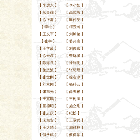
【
李远东
】
【
李小如
】
【
颜奕端
】
【
高式熊
】
【
徐正濂
】
【
匡仲英
】
【
李松
】
【
柯云瀚
】
【
王义军
】
【
刘灿铭
】
【
张宇
】
【
姜邦彦
】
【
王学岭
】
【
刘俊京
】
【
徐云叔
】
【
曾锦溪
】
【
陈海良
】
【
徐利明
】
【
施恩波
】
【
张羽翔
】
【
张世刚
】
【
徐右冰
】
【
刘京闻
】
【
杨科云
】
【
张旭光
】
【
薛夫彬
】
【
王宽鹏
】
【
王树滋
】
【
童德昭
】
【
施立刚
】
【
张志庆
】
【
纪松
】
【
宋旭安
】
【
王堂兵
】
【
王之鏻
】
【
周祥林
】
【
傅学斌
】
【
蔡仰颜
】