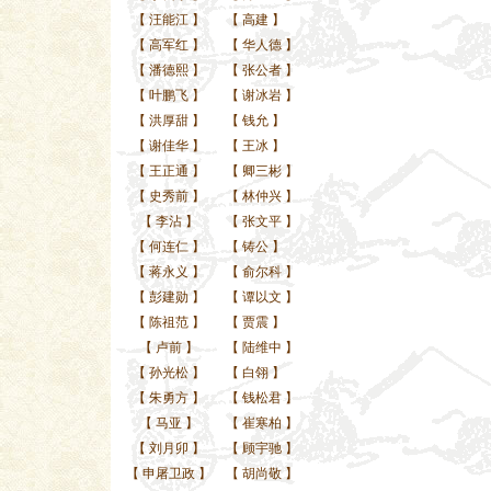
【
汪能江
】
【
高建
】
【
高军红
】
【
华人德
】
【
潘德熙
】
【
张公者
】
【
叶鹏飞
】
【
谢冰岩
】
【
洪厚甜
】
【
钱允
】
【
谢佳华
】
【
王冰
】
【
王正通
】
【
卿三彬
】
【
史秀前
】
【
林仲兴
】
【
李沾
】
【
张文平
】
【
何连仁
】
【
铸公
】
【
蒋永义
】
【
俞尔科
】
【
彭建勋
】
【
谭以文
】
【
陈祖范
】
【
贾震
】
【
卢前
】
【
陆维中
】
【
孙光松
】
【
白翎
】
【
朱勇方
】
【
钱松君
】
【
马亚
】
【
崔寒柏
】
【
刘月卯
】
【
顾宇驰
】
【
申屠卫政
】
【
胡尚敬
】