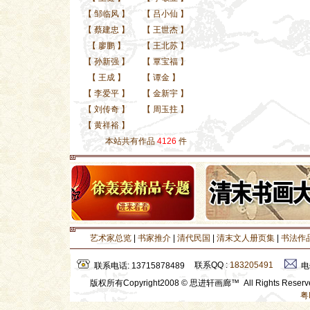
【
邹临风
】
【
吕小仙
】
【
蔡建忠
】
【
王世杰
】
【
廖鹏
】
【
王北苏
】
【
孙新强
】
【
覃宝福
】
【
王成
】
【
谭金
】
【
李爱平
】
【
金新宇
】
【
刘传奇
】
【
周玉拄
】
【
黄祥裕
】
本站共有作品
4126
件
艺术家总览
|
书家推介
|
清代民国
|
清末文人册页集
|
书法作
联系QQ :
183205491
联系电话: 13715878489
电
版权所有Copyright2008 © 思进轩画廊™ All Rights Rese
粤