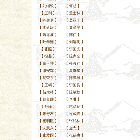
【
刘继银
】
【
何超
】
【
王利
】
【
董士林
】
【
陈超勇
】
【
吴亚非
】
【
李延庆
】
【
黄彦平
】
【
魏海波
】
【
陈伟
】
【
叶华洲
】
【
刘远明
】
【
张照
】
【
李国光
】
【
徐燕
】
【
陈家全
】
【
董玉坤
】
【
杜占存
】
【
谢安辉
】
【
夏奇星
】
【
胡荣东
】
【
陈泽雄
】
【
王精
】
【
李国良
】
【
苗太林
】
【
陈敏权
】
【
葛良胜
】
【
李琳
】
【
孙峰
】
【
赵彦良
】
【
朱寿友
】
【
许成锋
】
【
杨明臣
】
【
张鸿林
】
【
沈慧兴
】
【
金弋
】
【
张爱国
】
【
张锡庚
】