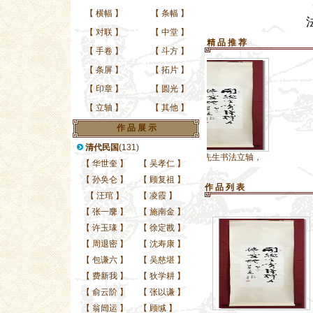
【
横幅
】
【
条幅
】
【
对联
】
【
中堂
】
精 品 推 荐
【
手卷
】
【
斗方
】
【
条屏
】
【
拓片
】
【
印章
】
【
圆光
】
【
立轴
】
【
其他
】
作 品 展 示
清代民国
(131)
费新我先生书法立轴，
【
华世奎
】
【
吴孝仁
】
【
孙奂仑
】
【
顾复祖
】
作 品 列 表
【
汪琯
】
【
凌霞
】
【
张一麐
】
【
施南金
】
【
许玉瑑
】
【
徐定戡
】
【
周退密
】
【
沈寿康
】
【
包谦六
】
【
吴慈堪
】
【
费新我
】
【
狄学耕
】
【
俞云阶
】
【
张以谦
】
【
翁闿运
】
【
顾缄
】