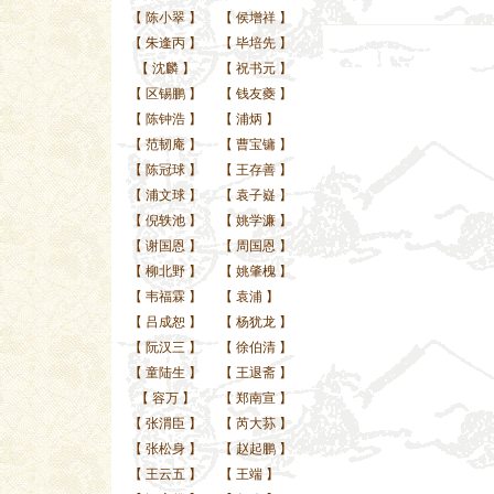
【
陈小翠
】
【
侯增祥
】
【
朱逢丙
】
【
毕培先
】
【
沈麟
】
【
祝书元
】
【
区锡鹏
】
【
钱友夔
】
【
陈钟浩
】
【
浦炳
】
【
范韧庵
】
【
曹宝镛
】
【
陈冠球
】
【
王存善
】
【
浦文球
】
【
袁子嶷
】
【
倪轶池
】
【
姚学濂
】
【
谢国恩
】
【
周国恩
】
【
柳北野
】
【
姚肇槐
】
【
韦福霖
】
【
袁浦
】
【
吕成恕
】
【
杨犹龙
】
【
阮汉三
】
【
徐伯清
】
【
童陆生
】
【
王退斋
】
【
容万
】
【
郑南宣
】
【
张渭臣
】
【
芮大荪
】
【
张松身
】
【
赵起鹏
】
【
王云五
】
【
王端
】