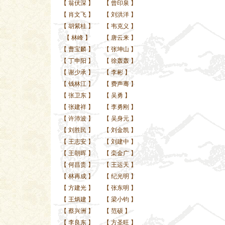
【
翁伏深
】
【
曾印泉
】
【
肖文飞
】
【
刘洪洋
】
【
胡紫桂
】
【
韦克义
】
【
林峰
】
【
唐云来
】
【
曹宝麟
】
【
张坤山
】
【
丁申阳
】
【
徐轰轰
】
【
谢少承
】
【
李彬
】
【
钱林江
】
【
费声骞
】
【
张卫东
】
【
吴勇
】
【
张建祥
】
【
李勇刚
】
【
许沛波
】
【
吴身元
】
【
刘胜民
】
【
刘金凯
】
【
王志安
】
【
刘建中
】
【
王朝晖
】
【
栾金广
】
【
何昌贵
】
【
王运天
】
【
林再成
】
【
纪光明
】
【
方建光
】
【
张东明
】
【
王炳建
】
【
梁小钧
】
【
蔡兴洲
】
【
范硕
】
【
李良东
】
【
方圣旺
】