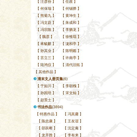
【
汪彦份
】
【
任政
】
【
何保瑞
】
【
何锡骅
】
【
熊菊九
】
【
黄坤生
】
【
冯文蔚
】
【
朱成和
】
【
冯宗陈
】
【
李猶龙
】
【
魏彦
】
【
徐惟琨
】
【
蒋毓麒
】
【
泷和亭
】
【
孙其业
】
【
陈明鑑
】
【
言立三
】
【
许南亭
】
【
陆鸿仪
】
【
清代旧拓
】
【
其他作品
】
清末文人册页集
(6)
【
于如川
】
【
李朝槐
】
【
孙因培
】
【
宋文灿
】
【
赵景士
】
书法作品
(3894)
【
特惠作品
】
【
冯其庸
】
【
陈忠康
】
【
王友谊
】
【
邵跃晰
】
【
沈定庵
】
【
龙开胜
】
【
李有来
】