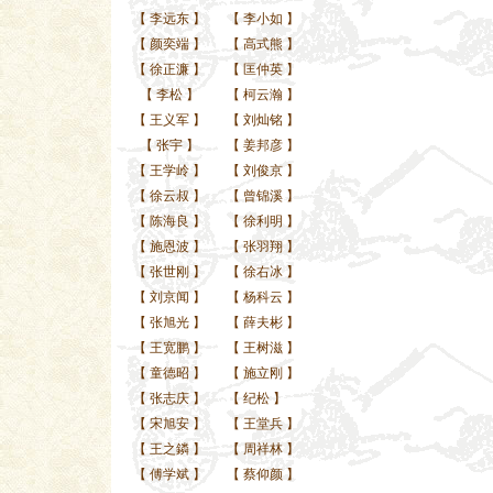
【
李远东
】
【
李小如
】
【
颜奕端
】
【
高式熊
】
【
徐正濂
】
【
匡仲英
】
【
李松
】
【
柯云瀚
】
【
王义军
】
【
刘灿铭
】
【
张宇
】
【
姜邦彦
】
【
王学岭
】
【
刘俊京
】
【
徐云叔
】
【
曾锦溪
】
【
陈海良
】
【
徐利明
】
【
施恩波
】
【
张羽翔
】
【
张世刚
】
【
徐右冰
】
【
刘京闻
】
【
杨科云
】
【
张旭光
】
【
薛夫彬
】
【
王宽鹏
】
【
王树滋
】
【
童德昭
】
【
施立刚
】
【
张志庆
】
【
纪松
】
【
宋旭安
】
【
王堂兵
】
【
王之鏻
】
【
周祥林
】
【
傅学斌
】
【
蔡仰颜
】