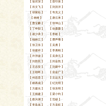
【
翁伏深
】
【
曾印泉
】
【
肖文飞
】
【
刘洪洋
】
【
胡紫桂
】
【
韦克义
】
【
林峰
】
【
唐云来
】
【
曹宝麟
】
【
张坤山
】
【
丁申阳
】
【
徐轰轰
】
【
谢少承
】
【
李彬
】
【
钱林江
】
【
费声骞
】
【
张卫东
】
【
吴勇
】
【
张建祥
】
【
李勇刚
】
【
许沛波
】
【
吴身元
】
【
刘胜民
】
【
刘金凯
】
【
王志安
】
【
刘建中
】
【
王朝晖
】
【
栾金广
】
【
何昌贵
】
【
王运天
】
【
林再成
】
【
纪光明
】
【
方建光
】
【
张东明
】
【
王炳建
】
【
梁小钧
】
【
蔡兴洲
】
【
范硕
】
【
李良东
】
【
方圣旺
】