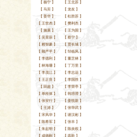
【
杨宁
】
【
王北苏
】
【
马宾
】
【
龙友
】
【
姜华
】
【
杜胜苏
】
【
王世杰
】
【
樊利杰
】
【
施展
】
【
王为国
】
【
吴景辰
】
【
蔡宁
】
【
赖智豪
】
【
贾长城
】
【
顾严平
】
【
邹临风
】
【
李德利
】
【
董芷林
】
【
林海珊
】
【
丁万里
】
【
李茂江
】
【
李志远
】
【
王正良
】
【
李国胜
】
【
田超
】
【
李荣亭
】
【
单桂体
】
【
韩培澄
】
【
张安行
】
【
姜悦新
】
【
王涛
】
【
张华武
】
【
宋风华
】
【
谢汉彬
】
【
陈希军
】
【
张丰
】
【
朱起明
】
【
陈炎权
】
【
成德刚
】
【
高歌
】