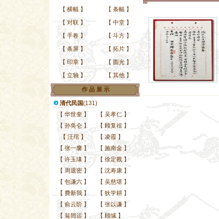
【
横幅
】
【
条幅
】
【
对联
】
【
中堂
】
【
手卷
】
【
斗方
】
【
条屏
】
【
拓片
】
【
印章
】
【
圆光
】
【
立轴
】
【
其他
】
作 品 展 示
清代民国
(131)
【
华世奎
】
【
吴孝仁
】
【
孙奂仑
】
【
顾复祖
】
【
汪琯
】
【
凌霞
】
【
张一麐
】
【
施南金
】
【
许玉瑑
】
【
徐定戡
】
【
周退密
】
【
沈寿康
】
【
包谦六
】
【
吴慈堪
】
【
费新我
】
【
狄学耕
】
【
俞云阶
】
【
张以谦
】
【
翁闿运
】
【
顾缄
】