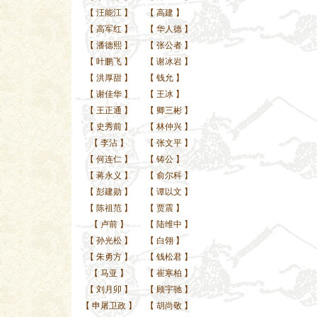
【
汪能江
】
【
高建
】
【
高军红
】
【
华人德
】
【
潘德熙
】
【
张公者
】
【
叶鹏飞
】
【
谢冰岩
】
【
洪厚甜
】
【
钱允
】
【
谢佳华
】
【
王冰
】
【
王正通
】
【
卿三彬
】
【
史秀前
】
【
林仲兴
】
【
李沾
】
【
张文平
】
【
何连仁
】
【
铸公
】
【
蒋永义
】
【
俞尔科
】
【
彭建勋
】
【
谭以文
】
【
陈祖范
】
【
贾震
】
【
卢前
】
【
陆维中
】
【
孙光松
】
【
白翎
】
【
朱勇方
】
【
钱松君
】
【
马亚
】
【
崔寒柏
】
【
刘月卯
】
【
顾宇驰
】
【
申屠卫政
】
【
胡尚敬
】