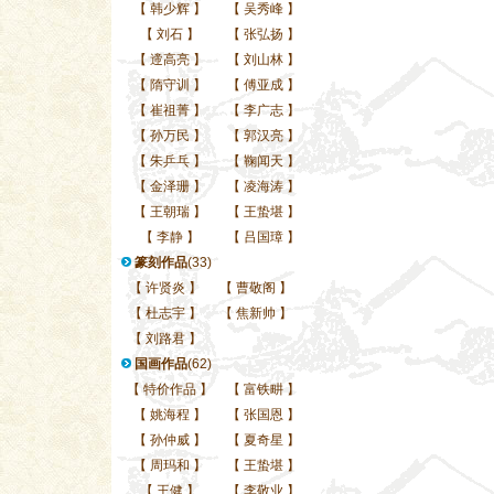
【
韩少辉
】
【
吴秀峰
】
【
刘石
】
【
张弘扬
】
【
遆高亮
】
【
刘山林
】
【
隋守训
】
【
傅亚成
】
【
崔祖菁
】
【
李广志
】
【
孙万民
】
【
郭汉亮
】
【
朱乒乓
】
【
鞠闻天
】
【
金泽珊
】
【
凌海涛
】
【
王朝瑞
】
【
王蛰堪
】
【
李静
】
【
吕国璋
】
篆刻作品
(33)
【
许贤炎
】
【
曹敬阁
】
【
杜志宇
】
【
焦新帅
】
【
刘路君
】
国画作品
(62)
【
特价作品
】
【
富铁畊
】
【
姚海程
】
【
张国恩
】
【
孙仲威
】
【
夏奇星
】
【
周玛和
】
【
王蛰堪
】
【
王健
】
【
李敬业
】