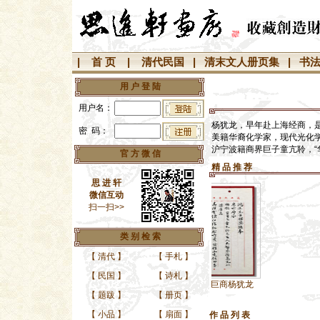
|
首 页
|
清代民国
|
清末文人册页集
|
书
用 户 登 陆
用户名：
杨犹龙，早年赴上海经商，
密 码：
美籍华裔化学家，现代光化
沪宁波籍商界巨子童亢聆，“
官 方 微 信
精 品 推 荐
思 进 轩
微信互动
扫一扫>>
类 别 检 索
【
清代
】
【
手札
】
【
民国
】
【
诗札
】
近代航运业巨商杨犹龙
【
题跋
】
【
册页
】
【
小品
】
【
扇面
】
作 品 列 表