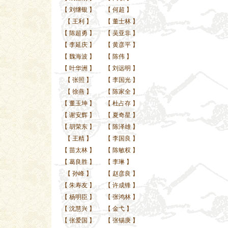
【
刘继银
】
【
何超
】
【
王利
】
【
董士林
】
【
陈超勇
】
【
吴亚非
】
【
李延庆
】
【
黄彦平
】
【
魏海波
】
【
陈伟
】
【
叶华洲
】
【
刘远明
】
【
张照
】
【
李国光
】
【
徐燕
】
【
陈家全
】
【
董玉坤
】
【
杜占存
】
【
谢安辉
】
【
夏奇星
】
【
胡荣东
】
【
陈泽雄
】
【
王精
】
【
李国良
】
【
苗太林
】
【
陈敏权
】
【
葛良胜
】
【
李琳
】
【
孙峰
】
【
赵彦良
】
【
朱寿友
】
【
许成锋
】
【
杨明臣
】
【
张鸿林
】
【
沈慧兴
】
【
金弋
】
【
张爱国
】
【
张锡庚
】