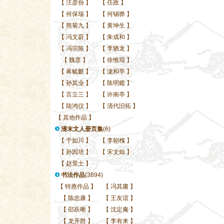
【
汪彦份
】
【
任政
】
【
何保瑞
】
【
何锡骅
】
【
熊菊九
】
【
黄坤生
】
【
冯文蔚
】
【
朱成和
】
【
冯宗陈
】
【
李猶龙
】
【
魏彦
】
【
徐惟琨
】
【
蒋毓麒
】
【
泷和亭
】
【
孙其业
】
【
陈明鑑
】
【
言立三
】
【
许南亭
】
【
陆鸿仪
】
【
清代旧拓
】
【
其他作品
】
清末文人册页集
(6)
【
于如川
】
【
李朝槐
】
【
孙因培
】
【
宋文灿
】
【
赵景士
】
书法作品
(3894)
【
特惠作品
】
【
冯其庸
】
【
陈忠康
】
【
王友谊
】
【
邵跃晰
】
【
沈定庵
】
【
龙开胜
】
【
李有来
】