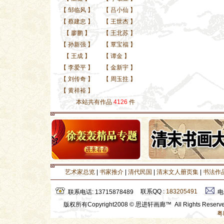
【
邹临风
】
【
吕小仙
】
【
蔡建忠
】
【
王世杰
】
【
廖鹏
】
【
王北苏
】
【
孙新强
】
【
覃宝福
】
【
王成
】
【
谭金
】
【
李爱平
】
【
金新宇
】
【
刘传奇
】
【
周玉拄
】
【
黄祥裕
】
本站共有作品
4126
件
艺术家总览
|
书家推介
|
清代民国
|
清末文人册页集
|
书法作
联系QQ :
183205491
联系电话: 13715878489
电
版权所有Copyright2008 © 思进轩画廊™ All Rights Rese
粤