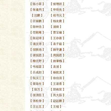
【
陈小翠
】
【
侯增祥
】
【
朱逢丙
】
【
毕培先
】
【
沈麟
】
【
祝书元
】
【
区锡鹏
】
【
钱友夔
】
【
陈钟浩
】
【
浦炳
】
【
范韧庵
】
【
曹宝镛
】
【
陈冠球
】
【
王存善
】
【
浦文球
】
【
袁子嶷
】
【
倪轶池
】
【
姚学濂
】
【
谢国恩
】
【
周国恩
】
【
柳北野
】
【
姚肇槐
】
【
韦福霖
】
【
袁浦
】
【
吕成恕
】
【
杨犹龙
】
【
阮汉三
】
【
徐伯清
】
【
童陆生
】
【
王退斋
】
【
容万
】
【
郑南宣
】
【
张渭臣
】
【
芮大荪
】
【
张松身
】
【
赵起鹏
】
【
王云五
】
【
王端
】