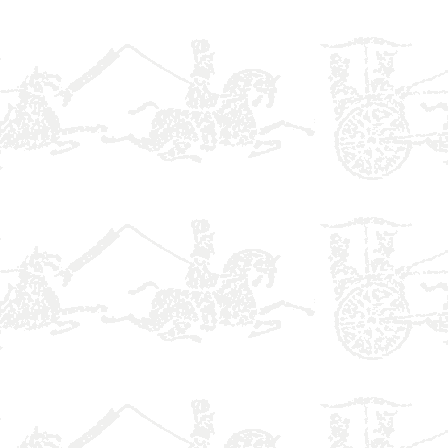
】
】
】
】
】
】
】
】
】
】
】
】
】
】
】
】
】