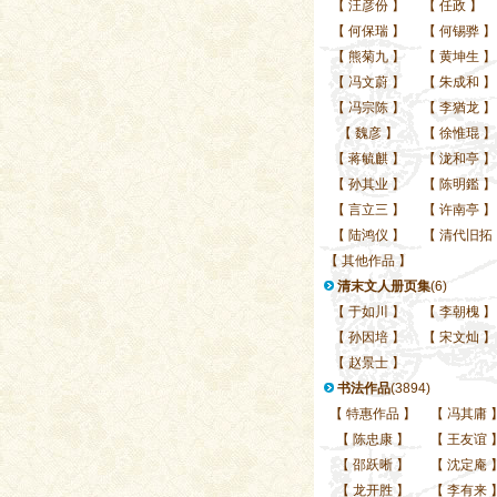
【
汪彦份
】
【
任政
】
【
何保瑞
】
【
何锡骅
】
【
熊菊九
】
【
黄坤生
】
【
冯文蔚
】
【
朱成和
】
【
冯宗陈
】
【
李猶龙
】
【
魏彦
】
【
徐惟琨
】
【
蒋毓麒
】
【
泷和亭
】
【
孙其业
】
【
陈明鑑
】
【
言立三
】
【
许南亭
】
【
陆鸿仪
】
【
清代旧拓
【
其他作品
】
清末文人册页集
(6)
【
于如川
】
【
李朝槐
】
【
孙因培
】
【
宋文灿
】
【
赵景士
】
书法作品
(3894)
【
特惠作品
】
【
冯其庸
【
陈忠康
】
【
王友谊
【
邵跃晰
】
【
沈定庵
【
龙开胜
】
【
李有来