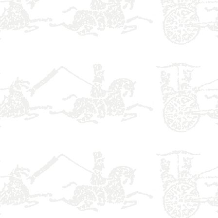
】
】
】
】
】
】
】
】
】
】
】
】
】