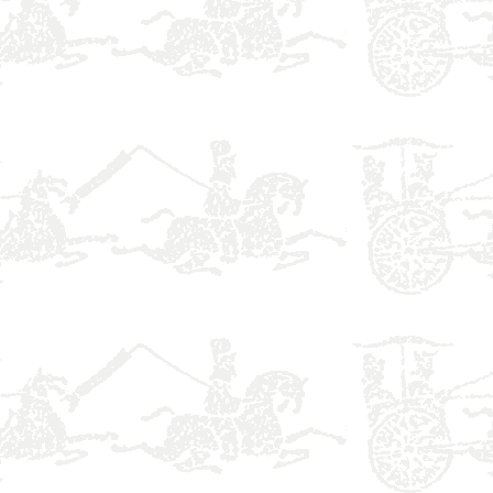
】
】
】
】
】
】
】
】
】
】
】
】
】
】
】
】
】
】