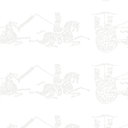
】
】
】
】
】
】
】
】
】
】
】
】
】
】
】
】