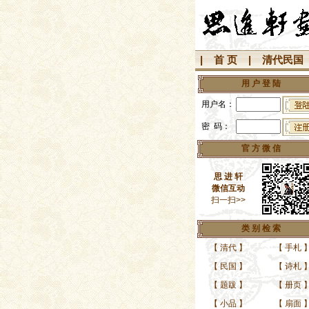
|
首 页
|
清代民国
用 户 登 陆
用户名：
密 码：
官 方 微 信
思 进 轩
微信互动
扫一扫>>
类 别 检 索
【
清代
】
【
手札
【
民国
】
【
诗札
【
题跋
】
【
册页
民国名医芮大荪先生（
【
小品
】
【
扇面