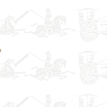
】
】
】
】
】