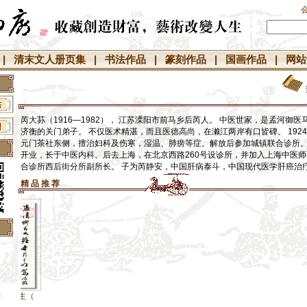
|
清末文人册页集
|
书法作品
|
篆刻作品
|
国画作品
|
网站
芮大荪（1916—1982）， 江苏溧阳市前马乡后芮人。 中医世家，是孟河御
济衡的关门弟子。 不仅医术精湛，而且医德高尚，在濑江两岸有口皆碑。 192
元门茶社东侧，擅治妇科及伤寒，湿温、肺痨等症。解放后参加城镇联合诊所。 1
开业，长于中医内科。后去上海，在北京西路260号设诊所，并加入上海中医师公
合诊所西后街分所副所长。 子为芮静安，中国肝病泰斗，中国现代医学肝癌治
精 品 推 荐
】
】
】
】