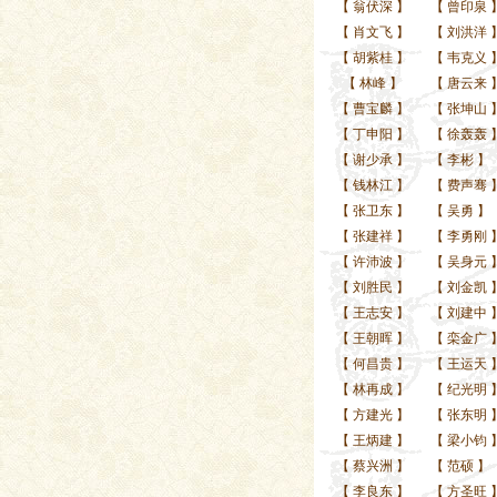
【
翁伏深
】
【
曾印泉
【
肖文飞
】
【
刘洪洋
【
胡紫桂
】
【
韦克义
【
林峰
】
【
唐云来
【
曹宝麟
】
【
张坤山
【
丁申阳
】
【
徐轰轰
【
谢少承
】
【
李彬
】
【
钱林江
】
【
费声骞
【
张卫东
】
【
吴勇
】
【
张建祥
】
【
李勇刚
【
许沛波
】
【
吴身元
【
刘胜民
】
【
刘金凯
【
王志安
】
【
刘建中
【
王朝晖
】
【
栾金广
【
何昌贵
】
【
王运天
【
林再成
】
【
纪光明
【
方建光
】
【
张东明
【
王炳建
】
【
梁小钧
【
蔡兴洲
】
【
范硕
】
【
李良东
】
【
方圣旺