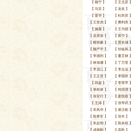
【
杨宁
】
【
王北苏
【
马宾
】
【
龙友
】
【
姜华
】
【
杜胜苏
【
王世杰
】
【
樊利杰
【
施展
】
【
王为国
【
吴景辰
】
【
蔡宁
】
【
赖智豪
】
【
贾长城
【
顾严平
】
【
邹临风
【
李德利
】
【
董芷林
【
林海珊
】
【
丁万里
【
李茂江
】
【
李志远
【
王正良
】
【
李国胜
【
田超
】
【
李荣亭
【
单桂体
】
【
韩培澄
【
张安行
】
【
姜悦新
【
王涛
】
【
张华武
【
宋风华
】
【
谢汉彬
【
陈希军
】
【
张丰
】
【
朱起明
】
【
陈炎权
【
成德刚
】
【
高歌
】