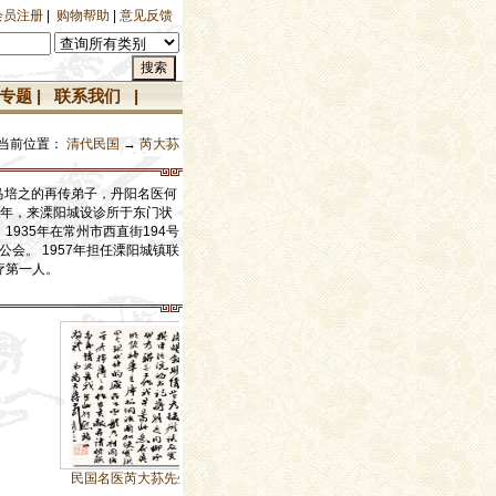
会员注册
|
购物帮助
|
意见反馈
专题
|
联系我们
|
当前位置：
清代民国
→
芮大荪
医马培之的再传弟子，丹阳名医何
4年，来溧阳城设诊所于东门状
935年在常州市西直街194号
会。 1957年担任溧阳城镇联
疗第一人。
民国名医芮大荪先生（