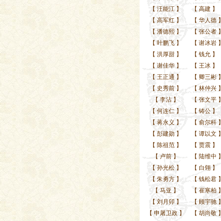
【
汪能江
】
【
高建
】
【
高军红
】
【
华人德
【
潘德熙
】
【
张公者
【
叶鹏飞
】
【
谢冰岩
【
洪厚甜
】
【
钱允
】
【
谢佳华
】
【
王冰
】
【
王正通
】
【
卿三彬
【
史秀前
】
【
林仲兴
【
李沾
】
【
张文平
【
何连仁
】
【
铸公
】
【
蒋永义
】
【
俞尔科
【
彭建勋
】
【
谭以文
【
陈祖范
】
【
贾震
】
【
卢前
】
【
陆维中
【
孙光松
】
【
白翎
】
【
朱勇方
】
【
钱松君
【
马亚
】
【
崔寒柏
【
刘月卯
】
【
顾宇驰
【
申屠卫政
】
【
胡尚敬