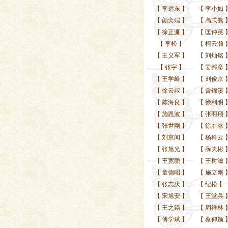
【
李远东
】
【
李小如
【
颜奕端
】
【
高式熊
【
徐正濂
】
【
匡仲英
【
李松
】
【
柯云瀚
【
王义军
】
【
刘灿铭
【
张宇
】
【
姜邦彦
【
王学岭
】
【
刘俊京
【
徐云叔
】
【
曾锦溪
【
陈海良
】
【
徐利明
【
施恩波
】
【
张羽翔
【
张世刚
】
【
徐右冰
【
刘京闻
】
【
杨科云
【
张旭光
】
【
薛夫彬
【
王宽鹏
】
【
王树滋
【
童德昭
】
【
施立刚
【
张志庆
】
【
纪松
】
【
宋旭安
】
【
王堂兵
【
王之鏻
】
【
周祥林
【
傅学斌
】
【
蔡仰颜