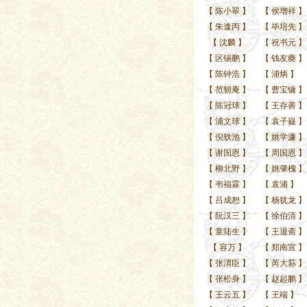
【
陈小翠
】
【
侯增祥
】
【
朱逢丙
】
【
毕培先
】
【
沈麟
】
【
祝书元
】
【
区锡鹏
】
【
钱友夔
】
【
陈钟浩
】
【
浦炳
】
【
范韧庵
】
【
曹宝镛
】
【
陈冠球
】
【
王存善
】
【
浦文球
】
【
袁子嶷
】
【
倪轶池
】
【
姚学濂
】
【
谢国恩
】
【
周国恩
】
【
柳北野
】
【
姚肇槐
】
【
韦福霖
】
【
袁浦
】
【
吕成恕
】
【
杨犹龙
】
【
阮汉三
】
【
徐伯清
】
【
童陆生
】
【
王退斋
】
【
容万
】
【
郑南宣
】
【
张渭臣
】
【
芮大荪
】
【
张松身
】
【
赵起鹏
】
【
王云五
】
【
王端
】