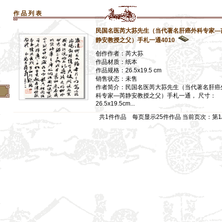
】
作 品 列 表
】
民国名医芮大荪先生（当代著名肝癌外科专家—
】
静安教授之父）手札一通4010
】
创作作者：芮大荪
作品材质：纸本
】
作品规格：26.5x19.5 cm
】
销售状态：未售
作者简介：民国名医芮大荪先生（当代著名肝癌
科专家—芮静安教授之父）手札一通， 尺寸：
26.5x19.5cm...
共1件作品 每页显示25件作品 当前页次：第