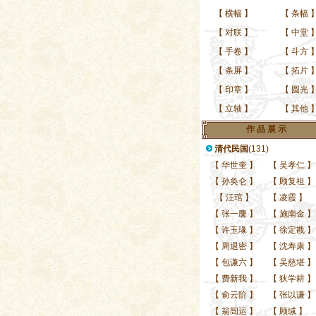
【
横幅
】
【
条幅
【
对联
】
【
中堂
【
手卷
】
【
斗方
【
条屏
】
【
拓片
【
印章
】
【
圆光
【
立轴
】
【
其他
作 品 展 示
清代民国
(131)
【
华世奎
】
【
吴孝仁
】
【
孙奂仑
】
【
顾复祖
】
【
汪琯
】
【
凌霞
】
【
张一麐
】
【
施南金
】
【
许玉瑑
】
【
徐定戡
】
【
周退密
】
【
沈寿康
】
【
包谦六
】
【
吴慈堪
】
【
费新我
】
【
狄学耕
】
【
俞云阶
】
【
张以谦
】
【
翁闿运
】
【
顾缄
】