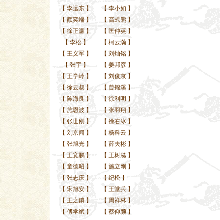
【
李远东
】
【
李小如
】
【
颜奕端
】
【
高式熊
】
【
徐正濂
】
【
匡仲英
】
【
李松
】
【
柯云瀚
】
【
王义军
】
【
刘灿铭
】
【
张宇
】
【
姜邦彦
】
【
王学岭
】
【
刘俊京
】
【
徐云叔
】
【
曾锦溪
】
【
陈海良
】
【
徐利明
】
【
施恩波
】
【
张羽翔
】
【
张世刚
】
【
徐右冰
】
【
刘京闻
】
【
杨科云
】
【
张旭光
】
【
薛夫彬
】
【
王宽鹏
】
【
王树滋
】
【
童德昭
】
【
施立刚
】
【
张志庆
】
【
纪松
】
【
宋旭安
】
【
王堂兵
】
【
王之鏻
】
【
周祥林
】
【
傅学斌
】
【
蔡仰颜
】