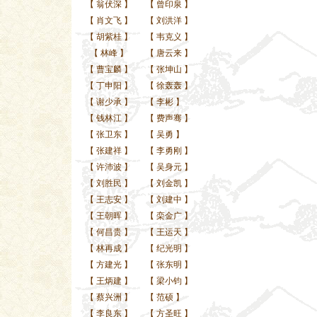
【
翁伏深
】
【
曾印泉
】
【
肖文飞
】
【
刘洪洋
】
【
胡紫桂
】
【
韦克义
】
【
林峰
】
【
唐云来
】
【
曹宝麟
】
【
张坤山
】
【
丁申阳
】
【
徐轰轰
】
【
谢少承
】
【
李彬
】
【
钱林江
】
【
费声骞
】
【
张卫东
】
【
吴勇
】
【
张建祥
】
【
李勇刚
】
【
许沛波
】
【
吴身元
】
【
刘胜民
】
【
刘金凯
】
【
王志安
】
【
刘建中
】
【
王朝晖
】
【
栾金广
】
【
何昌贵
】
【
王运天
】
【
林再成
】
【
纪光明
】
【
方建光
】
【
张东明
】
【
王炳建
】
【
梁小钧
】
【
蔡兴洲
】
【
范硕
】
【
李良东
】
【
方圣旺
】