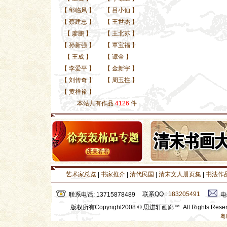
【
邹临风
】
【
吕小仙
】
【
蔡建忠
】
【
王世杰
】
【
廖鹏
】
【
王北苏
】
【
孙新强
】
【
覃宝福
】
【
王成
】
【
谭金
】
【
李爱平
】
【
金新宇
】
【
刘传奇
】
【
周玉拄
】
【
黄祥裕
】
本站共有作品
4126
件
艺术家总览
|
书家推介
|
清代民国
|
清末文人册页集
|
书法作
联系QQ :
183205491
联系电话: 13715878489
电
版权所有Copyright2008 © 思进轩画廊™ All Rights Res
粤