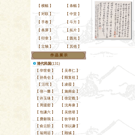
【
横幅
】
【
条幅
】
【
对联
】
【
中堂
】
【
手卷
】
【
斗方
】
【
条屏
】
【
拓片
】
【
印章
】
【
圆光
】
【
立轴
】
【
其他
】
作 品 展 示
清代民国
(131)
【
华世奎
】
【
吴孝仁
】
【
孙奂仑
】
【
顾复祖
】
【
汪琯
】
【
凌霞
】
【
张一麐
】
【
施南金
】
【
许玉瑑
】
【
徐定戡
】
【
周退密
】
【
沈寿康
】
【
包谦六
】
【
吴慈堪
】
【
费新我
】
【
狄学耕
】
【
俞云阶
】
【
张以谦
】
【
翁闿运
】
【
顾缄
】