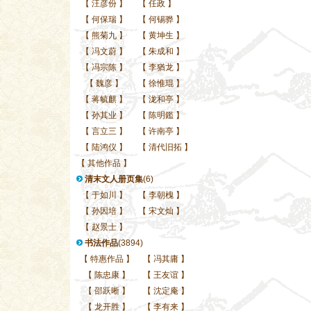
【
汪彦份
】
【
任政
】
【
何保瑞
】
【
何锡骅
】
【
熊菊九
】
【
黄坤生
】
【
冯文蔚
】
【
朱成和
】
【
冯宗陈
】
【
李猶龙
】
【
魏彦
】
【
徐惟琨
】
【
蒋毓麒
】
【
泷和亭
】
【
孙其业
】
【
陈明鑑
】
【
言立三
】
【
许南亭
】
【
陆鸿仪
】
【
清代旧拓
】
【
其他作品
】
清末文人册页集
(6)
【
于如川
】
【
李朝槐
】
【
孙因培
】
【
宋文灿
】
【
赵景士
】
书法作品
(3894)
【
特惠作品
】
【
冯其庸
】
【
陈忠康
】
【
王友谊
】
【
邵跃晰
】
【
沈定庵
】
【
龙开胜
】
【
李有来
】