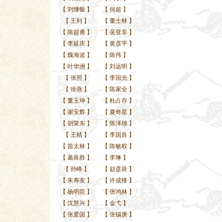
【
刘继银
】
【
何超
】
【
王利
】
【
董士林
】
【
陈超勇
】
【
吴亚非
】
【
李延庆
】
【
黄彦平
】
【
魏海波
】
【
陈伟
】
【
叶华洲
】
【
刘远明
】
【
张照
】
【
李国光
】
【
徐燕
】
【
陈家全
】
【
董玉坤
】
【
杜占存
】
【
谢安辉
】
【
夏奇星
】
【
胡荣东
】
【
陈泽雄
】
【
王精
】
【
李国良
】
【
苗太林
】
【
陈敏权
】
【
葛良胜
】
【
李琳
】
【
孙峰
】
【
赵彦良
】
【
朱寿友
】
【
许成锋
】
【
杨明臣
】
【
张鸿林
】
【
沈慧兴
】
【
金弋
】
【
张爱国
】
【
张锡庚
】