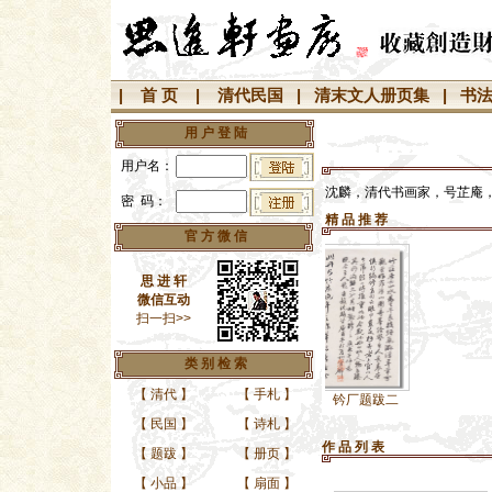
|
首 页
|
清代民国
|
清末文人册页集
|
书
用 户 登 陆
用户名：
沈麟，清代书画家，号芷庵
密 码：
精 品 推 荐
官 方 微 信
思 进 轩
微信互动
扫一扫>>
类 别 检 索
【
清代
】
【
手札
】
清代沈麟、钤厂题跋二
【
民国
】
【
诗札
】
作 品 列 表
【
题跋
】
【
册页
】
【
小品
】
【
扇面
】