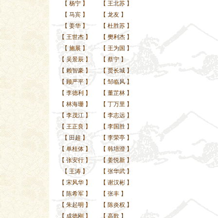
【
杨宁
】
【
王北苏
】
【
马宾
】
【
龙友
】
【
姜华
】
【
杜胜苏
】
【
王世杰
】
【
樊利杰
】
【
施展
】
【
王为国
】
【
吴景辰
】
【
蔡宁
】
【
赖智豪
】
【
贾长城
】
【
顾严平
】
【
邹临风
】
【
李德利
】
【
董芷林
】
【
林海珊
】
【
丁万里
】
【
李茂江
】
【
李志远
】
【
王正良
】
【
李国胜
】
【
田超
】
【
李荣亭
】
【
单桂体
】
【
韩培澄
】
【
张安行
】
【
姜悦新
】
【
王涛
】
【
张华武
】
【
宋风华
】
【
谢汉彬
】
【
陈希军
】
【
张丰
】
【
朱起明
】
【
陈炎权
】
【
成德刚
】
【
高歌
】