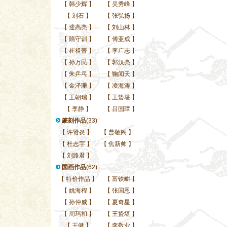
【
韩少辉
】
【
吴秀峰
】
【
刘石
】
【
张弘扬
】
【
遆高亮
】
【
刘山林
】
【
隋守训
】
【
傅亚成
】
【
崔祖菁
】
【
李广志
】
【
孙万民
】
【
郭汉亮
】
【
朱乒乓
】
【
鞠闻天
】
【
金泽珊
】
【
凌海涛
】
【
王朝瑞
】
【
王蛰堪
】
【
李静
】
【
吕国璋
】
篆刻作品
(33)
【
许贤炎
】
【
曹敬阁
】
【
杜志宇
】
【
焦新帅
】
【
刘路君
】
国画作品
(62)
【
特价作品
】
【
富铁畊
】
【
姚海程
】
【
张国恩
】
【
孙仲威
】
【
夏奇星
】
【
周玛和
】
【
王蛰堪
】
【
王健
】
【
李敬业
】