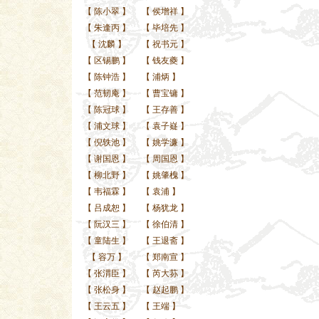
【
陈小翠
】
【
侯增祥
】
【
朱逢丙
】
【
毕培先
】
【
沈麟
】
【
祝书元
】
【
区锡鹏
】
【
钱友夔
】
【
陈钟浩
】
【
浦炳
】
【
范韧庵
】
【
曹宝镛
】
【
陈冠球
】
【
王存善
】
【
浦文球
】
【
袁子嶷
】
【
倪轶池
】
【
姚学濂
】
【
谢国恩
】
【
周国恩
】
【
柳北野
】
【
姚肇槐
】
【
韦福霖
】
【
袁浦
】
【
吕成恕
】
【
杨犹龙
】
【
阮汉三
】
【
徐伯清
】
【
童陆生
】
【
王退斋
】
【
容万
】
【
郑南宣
】
【
张渭臣
】
【
芮大荪
】
【
张松身
】
【
赵起鹏
】
【
王云五
】
【
王端
】