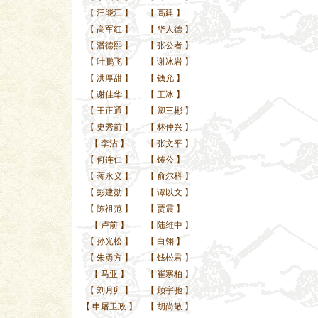
【
汪能江
】
【
高建
】
【
高军红
】
【
华人德
】
【
潘德熙
】
【
张公者
】
【
叶鹏飞
】
【
谢冰岩
】
【
洪厚甜
】
【
钱允
】
【
谢佳华
】
【
王冰
】
【
王正通
】
【
卿三彬
】
【
史秀前
】
【
林仲兴
】
【
李沾
】
【
张文平
】
【
何连仁
】
【
铸公
】
【
蒋永义
】
【
俞尔科
】
【
彭建勋
】
【
谭以文
】
【
陈祖范
】
【
贾震
】
【
卢前
】
【
陆维中
】
【
孙光松
】
【
白翎
】
【
朱勇方
】
【
钱松君
】
【
马亚
】
【
崔寒柏
】
【
刘月卯
】
【
顾宇驰
】
【
申屠卫政
】
【
胡尚敬
】