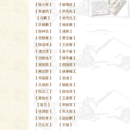
【
陈小翠
】
【
侯增祥
】
【
朱逢丙
】
【
毕培先
】
【
沈麟
】
【
祝书元
】
【
区锡鹏
】
【
钱友夔
】
【
陈钟浩
】
【
浦炳
】
【
范韧庵
】
【
曹宝镛
】
【
陈冠球
】
【
王存善
】
【
浦文球
】
【
袁子嶷
】
【
倪轶池
】
【
姚学濂
】
【
谢国恩
】
【
周国恩
】
【
柳北野
】
【
姚肇槐
】
【
韦福霖
】
【
袁浦
】
【
吕成恕
】
【
杨犹龙
】
【
阮汉三
】
【
徐伯清
】
【
童陆生
】
【
王退斋
】
【
容万
】
【
郑南宣
】
【
张渭臣
】
【
芮大荪
】
【
张松身
】
【
赵起鹏
】
【
王云五
】
【
王端
】