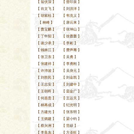
【
翁伏深
】
【
曾印泉
】
【
肖文飞
】
【
刘洪洋
】
【
胡紫桂
】
【
韦克义
】
【
林峰
】
【
唐云来
】
【
曹宝麟
】
【
张坤山
】
【
丁申阳
】
【
徐轰轰
】
【
谢少承
】
【
李彬
】
【
钱林江
】
【
费声骞
】
【
张卫东
】
【
吴勇
】
【
张建祥
】
【
李勇刚
】
【
许沛波
】
【
吴身元
】
【
刘胜民
】
【
刘金凯
】
【
王志安
】
【
刘建中
】
【
王朝晖
】
【
栾金广
】
【
何昌贵
】
【
王运天
】
【
林再成
】
【
纪光明
】
【
方建光
】
【
张东明
】
【
王炳建
】
【
梁小钧
】
【
蔡兴洲
】
【
范硕
】
【
李良东
】
【
方圣旺
】