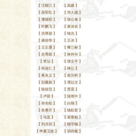
【
汪能江
】
【
高建
】
【
高军红
】
【
华人德
】
【
潘德熙
】
【
张公者
】
【
叶鹏飞
】
【
谢冰岩
】
【
洪厚甜
】
【
钱允
】
【
谢佳华
】
【
王冰
】
【
王正通
】
【
卿三彬
】
【
史秀前
】
【
林仲兴
】
【
李沾
】
【
张文平
】
【
何连仁
】
【
铸公
】
【
蒋永义
】
【
俞尔科
】
【
彭建勋
】
【
谭以文
】
【
陈祖范
】
【
贾震
】
【
卢前
】
【
陆维中
】
【
孙光松
】
【
白翎
】
【
朱勇方
】
【
钱松君
】
【
马亚
】
【
崔寒柏
】
【
刘月卯
】
【
顾宇驰
】
【
申屠卫政
】
【
胡尚敬
】