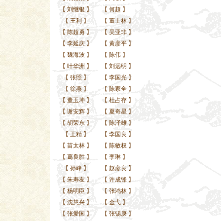
【
刘继银
】
【
何超
】
【
王利
】
【
董士林
】
【
陈超勇
】
【
吴亚非
】
【
李延庆
】
【
黄彦平
】
【
魏海波
】
【
陈伟
】
【
叶华洲
】
【
刘远明
】
【
张照
】
【
李国光
】
【
徐燕
】
【
陈家全
】
【
董玉坤
】
【
杜占存
】
【
谢安辉
】
【
夏奇星
】
【
胡荣东
】
【
陈泽雄
】
【
王精
】
【
李国良
】
【
苗太林
】
【
陈敏权
】
【
葛良胜
】
【
李琳
】
【
孙峰
】
【
赵彦良
】
【
朱寿友
】
【
许成锋
】
【
杨明臣
】
【
张鸿林
】
【
沈慧兴
】
【
金弋
】
【
张爱国
】
【
张锡庚
】