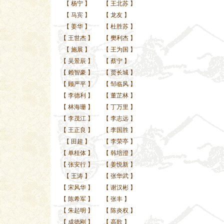
【
杨宁
】
【
王北苏
】
【
马宾
】
【
龙友
】
【
姜华
】
【
杜胜苏
】
【
王世杰
】
【
樊利杰
】
【
施展
】
【
王为国
】
【
吴景辰
】
【
蔡宁
】
【
赖智豪
】
【
贾长城
】
【
顾严平
】
【
邹临风
】
【
李德利
】
【
董芷林
】
【
林海珊
】
【
丁万里
】
【
李茂江
】
【
李志远
】
【
王正良
】
【
李国胜
】
【
田超
】
【
李荣亭
】
【
单桂体
】
【
韩培澄
】
【
张安行
】
【
姜悦新
】
【
王涛
】
【
张华武
】
【
宋风华
】
【
谢汉彬
】
【
陈希军
】
【
张丰
】
【
朱起明
】
【
陈炎权
】
【
成德刚
】
【
高歌
】