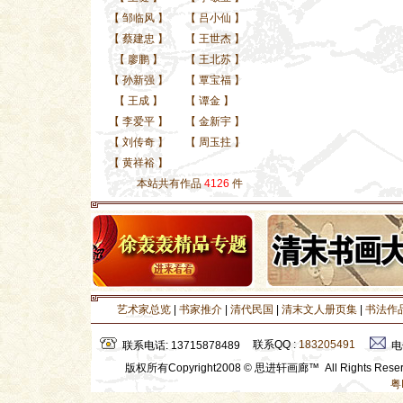
【
邹临风
】
【
吕小仙
】
【
蔡建忠
】
【
王世杰
】
【
廖鹏
】
【
王北苏
】
【
孙新强
】
【
覃宝福
】
【
王成
】
【
谭金
】
【
李爱平
】
【
金新宇
】
【
刘传奇
】
【
周玉拄
】
【
黄祥裕
】
本站共有作品
4126
件
艺术家总览
|
书家推介
|
清代民国
|
清末文人册页集
|
书法作
联系QQ :
183205491
联系电话: 13715878489
电
版权所有Copyright2008 © 思进轩画廊™ All Rights Res
粤