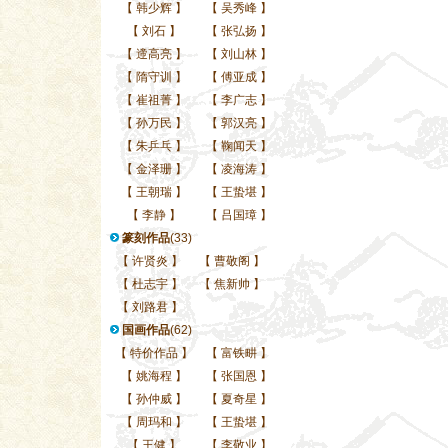
【
韩少辉
】
【
吴秀峰
】
【
刘石
】
【
张弘扬
】
【
遆高亮
】
【
刘山林
】
【
隋守训
】
【
傅亚成
】
【
崔祖菁
】
【
李广志
】
【
孙万民
】
【
郭汉亮
】
【
朱乒乓
】
【
鞠闻天
】
【
金泽珊
】
【
凌海涛
】
【
王朝瑞
】
【
王蛰堪
】
【
李静
】
【
吕国璋
】
篆刻作品
(33)
【
许贤炎
】
【
曹敬阁
】
【
杜志宇
】
【
焦新帅
】
【
刘路君
】
国画作品
(62)
【
特价作品
】
【
富铁畊
】
【
姚海程
】
【
张国恩
】
【
孙仲威
】
【
夏奇星
】
【
周玛和
】
【
王蛰堪
】
【
王健
】
【
李敬业
】