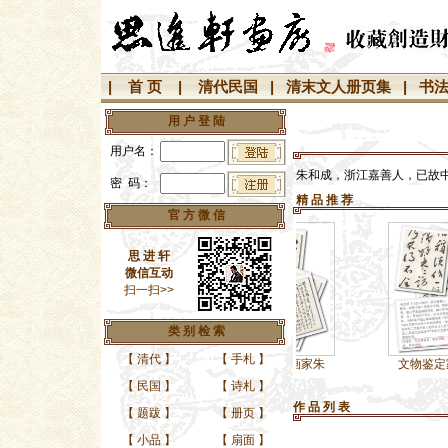
|
首 页
|
清代民国
|
清末文人册页集
|
书
用 户 登 陆
用户名：
朱和成，浙江嘉善人，已故
密 码：
精 品 推 荐
官 方 微 信
思 进 轩
微信互动
扫一扫>>
类 别 检 索
【
清代
】
【
手札
】
定家、书画家朱
文物鉴定家、书画家朱
文物鉴定家、书画家
【
民国
】
【
诗札
】
作 品 列 表
【
题跋
】
【
册页
】
【
小品
】
【
扇面
】