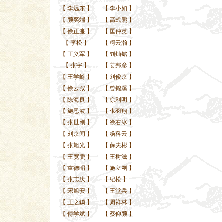
【
李远东
】
【
李小如
】
【
颜奕端
】
【
高式熊
】
【
徐正濂
】
【
匡仲英
】
【
李松
】
【
柯云瀚
】
【
王义军
】
【
刘灿铭
】
【
张宇
】
【
姜邦彦
】
【
王学岭
】
【
刘俊京
】
【
徐云叔
】
【
曾锦溪
】
【
陈海良
】
【
徐利明
】
【
施恩波
】
【
张羽翔
】
【
张世刚
】
【
徐右冰
】
【
刘京闻
】
【
杨科云
】
【
张旭光
】
【
薛夫彬
】
【
王宽鹏
】
【
王树滋
】
【
童德昭
】
【
施立刚
】
【
张志庆
】
【
纪松
】
【
宋旭安
】
【
王堂兵
】
【
王之鏻
】
【
周祥林
】
【
傅学斌
】
【
蔡仰颜
】