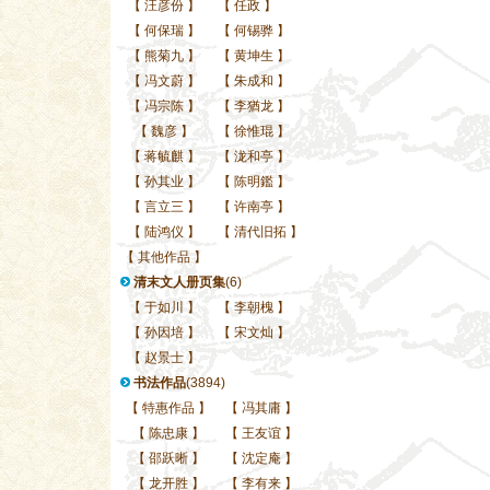
【
汪彦份
】
【
任政
】
【
何保瑞
】
【
何锡骅
】
【
熊菊九
】
【
黄坤生
】
【
冯文蔚
】
【
朱成和
】
【
冯宗陈
】
【
李猶龙
】
【
魏彦
】
【
徐惟琨
】
【
蒋毓麒
】
【
泷和亭
】
【
孙其业
】
【
陈明鑑
】
【
言立三
】
【
许南亭
】
【
陆鸿仪
】
【
清代旧拓
】
【
其他作品
】
清末文人册页集
(6)
【
于如川
】
【
李朝槐
】
【
孙因培
】
【
宋文灿
】
【
赵景士
】
书法作品
(3894)
【
特惠作品
】
【
冯其庸
】
【
陈忠康
】
【
王友谊
】
【
邵跃晰
】
【
沈定庵
】
【
龙开胜
】
【
李有来
】