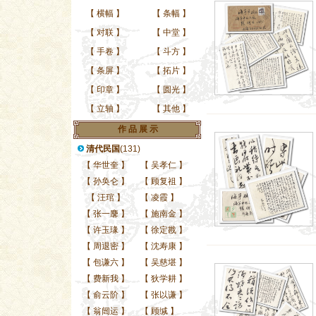
【
横幅
】
【
条幅
】
【
对联
】
【
中堂
】
【
手卷
】
【
斗方
】
【
条屏
】
【
拓片
】
【
印章
】
【
圆光
】
【
立轴
】
【
其他
】
作 品 展 示
清代民国
(131)
【
华世奎
】
【
吴孝仁
】
【
孙奂仑
】
【
顾复祖
】
【
汪琯
】
【
凌霞
】
【
张一麐
】
【
施南金
】
【
许玉瑑
】
【
徐定戡
】
【
周退密
】
【
沈寿康
】
【
包谦六
】
【
吴慈堪
】
【
费新我
】
【
狄学耕
】
【
俞云阶
】
【
张以谦
】
【
翁闿运
】
【
顾缄
】