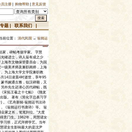
会员注册
|
购物帮助
|
意见反馈
专题
|
联系我们
|
当前位置：
清代民国
→
翁闿运
书法家，碑帖考据学家。 字慧
清光绪进士，诗人翁有成之少
于上海市文物保管委员会，为国
院一级美术师及兼职画师，上海
， 为上海大学文学院兼职教
月14日凌晨4时逝世，享年95
；篆书婉通古雅，似汉碑额，又
 另外先生还潜心历代碑帖，既
《宋拓王羲之十七帖》《隋龙
出版。 著有《简化字总表习字
分)，《艺舟新辑-翁闿运书法诗
，《翁闿运行书唐诗》等。 翁
博众家之长，笔笔到位。”大度
意门生。1962年，周慧珺女
学习班，正式拜师学艺。当年
慧珺女生影响最大的是沈尹