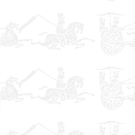
】
】
】
】
】
】
】
】
】
】
】
】
】
】
】
】