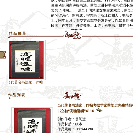
默，拱德邻和翁闿运三位老先生。1970年代，翁闿
便主动到周家讲授书法。翁闿运讲起书法来滔滔不绝
】
常忘了时间......，以至于周慧珺女生后来戏言：
】
的“小老头”。 翁有成，字志吾，浙江仁和人，书坛
士，同年五月，着交吏部掣签分发各省，以知县即用
】
民国，任常熟、丹徒知事。工诗，善书法。修有《丹
】
精 品 推 荐
】
】
著名书法家，碑帖
作 品 列 表
当代著名书法家，碑帖考据学家翁闿运先生精品
书立轴“高瞻远瞩”4116
创作作者：翁闿运
作品材质：纸本
作品规格：168x44 cm