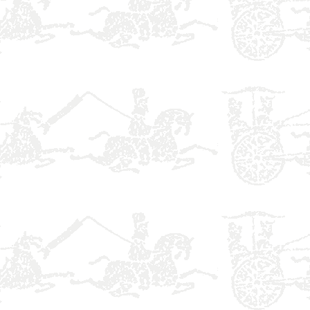
】
】
】
】
】
】
】
】
】
】
】
】
】
】
】
】
】
】