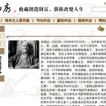
|
清末文人册页集
|
书法作品
|
篆刻作品
|
国画作品
|
网站
翁闿运（1912年—2006年5月14日）， 当代著名
仁，男，汉族，原籍浙江杭州，生于江苏苏州， 为
子，国学大师唐文治及名书家萧蜕庵弟子。 曾任职
家征集文物。 后任上海市文史馆馆员，上海中国画
书法家协会顾问及名誉理事，上海市书法家协会顾问
授，中国书法家协会德艺双馨会员。 因病于2006年5
岁。 翁闿运先生擅书法，真书微掺隶法，厚重朴茂
有己意；行书则碑帖兼取，笔法精熟，雄强而俊逸。
广且深，精于碑帖考鉴，经其编集鉴定之珍本碑帖如
藏寺碑》等，已由上海人民美术出版社及文物出版社
帖》《辞海》(书法.碑帖部分)《大学书法》(技法部
】
文集》，《翁闿运书法作品选》，《翁闿运教楷书》
闿运先生有一条戒律：“不要学我的字束缚自己，要
】
超逸，字如其人。当代著名女书家周慧珺女生即为其得
】
生在节临《蜀素贴》登展后，进入上海市青年宫书法
的青年宫学习班云集了上海最顶尖的书法名家，对周
】