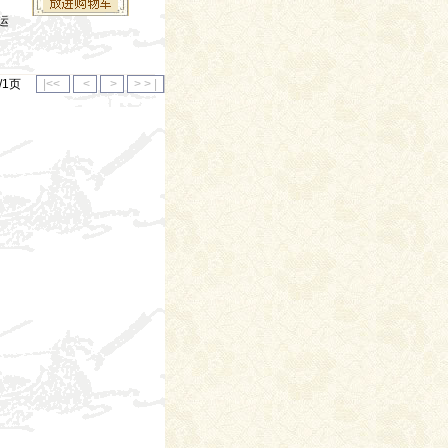
运
1/1页