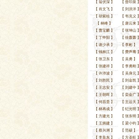
【
翁伏深
】
【
曾印泉
【
肖文飞
】
【
刘洪洋
【
胡紫桂
】
【
韦克义
【
林峰
】
【
唐云来
【
曹宝麟
】
【
张坤山
【
丁申阳
】
【
徐轰轰
【
谢少承
】
【
李彬
】
【
钱林江
】
【
费声骞
【
张卫东
】
【
吴勇
】
【
张建祥
】
【
李勇刚
【
许沛波
】
【
吴身元
【
刘胜民
】
【
刘金凯
【
王志安
】
【
刘建中
【
王朝晖
】
【
栾金广
【
何昌贵
】
【
王运天
【
林再成
】
【
纪光明
【
方建光
】
【
张东明
【
王炳建
】
【
梁小钧
【
蔡兴洲
】
【
范硕
】
【
李良东
】
【
方圣旺