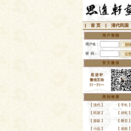
|
首 页
|
清代民国
用 户 登 陆
用户名：
密 码：
官 方 微 信
思 进 轩
微信互动
扫一扫>>
类 别 检 索
【
清代
】
【
手札
【
民国
】
【
诗札
【
题跋
】
【
册页
【
小品
】
【
扇面