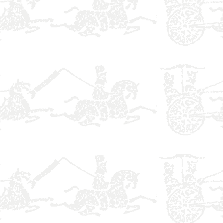
】
】
】
】
】
】
】
】
】
】
】
】
】