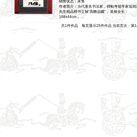
销售状态：未售
作者简介：当代著名书法家，碑帖考据学家翁闿
先生精品榜书立轴“高瞻远瞩”， 装裱全长：
168x44cm， ...
共1件作品 每页显示25件作品 当前页次：第