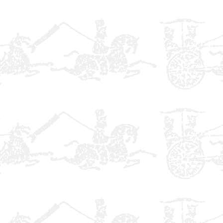
】
】
】
】
】
】
】
】
】
】
】
】
】
】
】
】
】