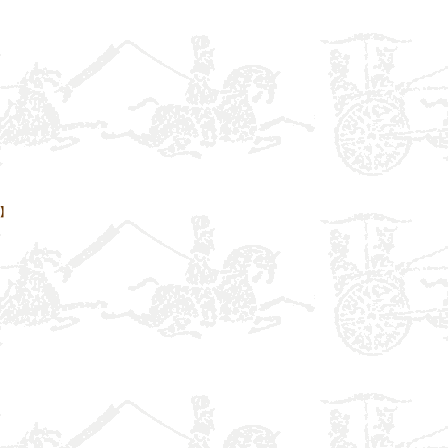
】
】
】
】
】