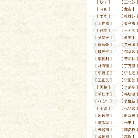
【
杨宁
】
【
王北苏
【
马宾
】
【
龙友
】
【
姜华
】
【
杜胜苏
【
王世杰
】
【
樊利杰
【
施展
】
【
王为国
【
吴景辰
】
【
蔡宁
】
【
赖智豪
】
【
贾长城
【
顾严平
】
【
邹临风
【
李德利
】
【
董芷林
【
林海珊
】
【
丁万里
【
李茂江
】
【
李志远
【
王正良
】
【
李国胜
【
田超
】
【
李荣亭
【
单桂体
】
【
韩培澄
【
张安行
】
【
姜悦新
【
王涛
】
【
张华武
【
宋风华
】
【
谢汉彬
【
陈希军
】
【
张丰
】
【
朱起明
】
【
陈炎权
【
成德刚
】
【
高歌
】