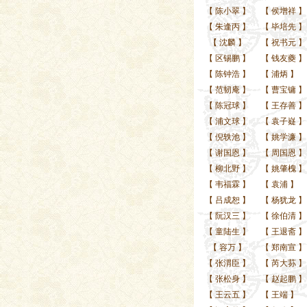
【
陈小翠
】
【
侯增祥
】
【
朱逢丙
】
【
毕培先
】
【
沈麟
】
【
祝书元
】
【
区锡鹏
】
【
钱友夔
】
【
陈钟浩
】
【
浦炳
】
【
范韧庵
】
【
曹宝镛
】
【
陈冠球
】
【
王存善
】
【
浦文球
】
【
袁子嶷
】
【
倪轶池
】
【
姚学濂
】
【
谢国恩
】
【
周国恩
】
【
柳北野
】
【
姚肇槐
】
【
韦福霖
】
【
袁浦
】
【
吕成恕
】
【
杨犹龙
】
【
阮汉三
】
【
徐伯清
】
【
童陆生
】
【
王退斋
】
【
容万
】
【
郑南宣
】
【
张渭臣
】
【
芮大荪
】
【
张松身
】
【
赵起鹏
】
【
王云五
】
【
王端
】