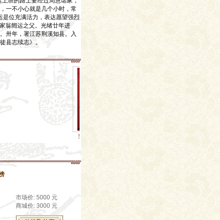
运上班的路上要经过周慧珺家，
，一不小心就是几个小时，常
翁闿运是位充满活力，表达愿望强烈
名家翁闿运之父。光绪廿年进
。卅年，署江苏荆溪知县。入
徒县志续志》。
当代著名书法家，碑帖
榜
市场价: 5000 元
商城价: 3000 元