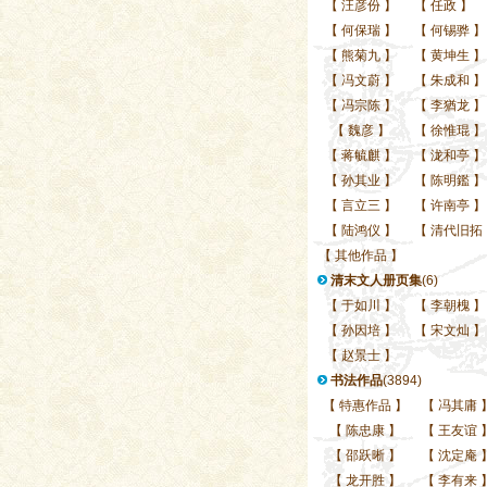
【
汪彦份
】
【
任政
】
【
何保瑞
】
【
何锡骅
】
【
熊菊九
】
【
黄坤生
】
【
冯文蔚
】
【
朱成和
】
【
冯宗陈
】
【
李猶龙
】
【
魏彦
】
【
徐惟琨
】
【
蒋毓麒
】
【
泷和亭
】
【
孙其业
】
【
陈明鑑
】
【
言立三
】
【
许南亭
】
【
陆鸿仪
】
【
清代旧拓
【
其他作品
】
清末文人册页集
(6)
【
于如川
】
【
李朝槐
】
【
孙因培
】
【
宋文灿
】
【
赵景士
】
书法作品
(3894)
【
特惠作品
】
【
冯其庸
【
陈忠康
】
【
王友谊
【
邵跃晰
】
【
沈定庵
【
龙开胜
】
【
李有来