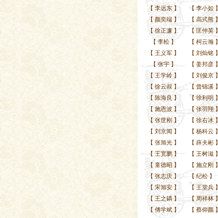
【
李远东
】
【
李小如
【
颜奕端
】
【
高式熊
【
徐正濂
】
【
匡仲英
【
李松
】
【
柯云瀚
【
王义军
】
【
刘灿铭
【
张宇
】
【
姜邦彦
【
王学岭
】
【
刘俊京
【
徐云叔
】
【
曾锦溪
【
陈海良
】
【
徐利明
【
施恩波
】
【
张羽翔
【
张世刚
】
【
徐右冰
【
刘京闻
】
【
杨科云
【
张旭光
】
【
薛夫彬
【
王宽鹏
】
【
王树滋
【
童德昭
】
【
施立刚
【
张志庆
】
【
纪松
】
【
宋旭安
】
【
王堂兵
【
王之鏻
】
【
周祥林
【
傅学斌
】
【
蔡仰颜