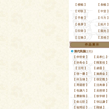
【
横幅
】
【
条幅
【
对联
】
【
中堂
【
手卷
】
【
斗方
【
条屏
】
【
拓片
【
印章
】
【
圆光
【
立轴
】
【
其他
作 品 展 示
清代民国
(131)
【
华世奎
】
【
吴孝仁
】
【
孙奂仑
】
【
顾复祖
】
当代
【
汪琯
】
【
凌霞
】
【
张一麐
】
【
施南金
】
【
许玉瑑
】
【
徐定戡
】
【
周退密
】
【
沈寿康
】
【
包谦六
】
【
吴慈堪
】
【
费新我
】
【
狄学耕
】
【
俞云阶
】
【
张以谦
】
【
翁闿运
】
【
顾缄
】