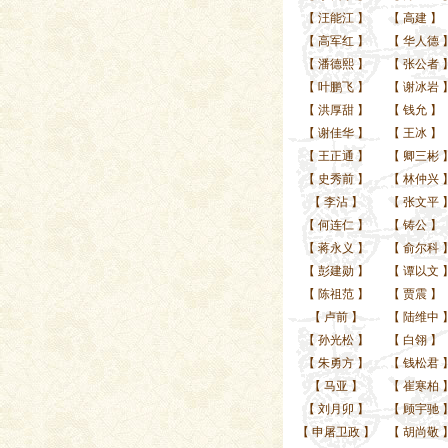
【
汪能江
】
【
高建
】
【
高军红
】
【
华人德
【
潘德熙
】
【
张公者
【
叶鹏飞
】
【
谢冰岩
【
洪厚甜
】
【
钱允
】
【
谢佳华
】
【
王冰
】
【
王正通
】
【
卿三彬
【
史秀前
】
【
林仲兴
【
李沾
】
【
张文平
【
何连仁
】
【
铸公
】
【
蒋永义
】
【
俞尔科
【
彭建勋
】
【
谭以文
【
陈祖范
】
【
贾震
】
【
卢前
】
【
陆维中
【
孙光松
】
【
白翎
】
【
朱勇方
】
【
钱松君
【
马亚
】
【
崔寒柏
【
刘月卯
】
【
顾宇驰
【
申屠卫政
】
【
胡尚敬