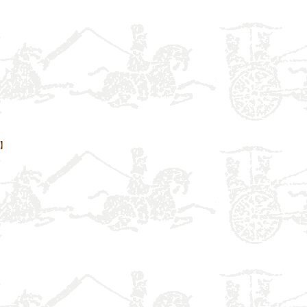
】
】
】
】
】