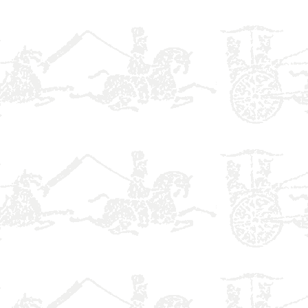
】
】
】
】
】
】
】
】
】
】
】
】
】
】
】
】
】