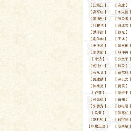
【
汪能江
】
【
高建
】
【
高军红
】
【
华人德
【
潘德熙
】
【
张公者
【
叶鹏飞
】
【
谢冰岩
【
洪厚甜
】
【
钱允
】
【
谢佳华
】
【
王冰
】
【
王正通
】
【
卿三彬
【
史秀前
】
【
林仲兴
【
李沾
】
【
张文平
【
何连仁
】
【
铸公
】
【
蒋永义
】
【
俞尔科
【
彭建勋
】
【
谭以文
【
陈祖范
】
【
贾震
】
【
卢前
】
【
陆维中
【
孙光松
】
【
白翎
】
【
朱勇方
】
【
钱松君
【
马亚
】
【
崔寒柏
【
刘月卯
】
【
顾宇驰
【
申屠卫政
】
【
胡尚敬