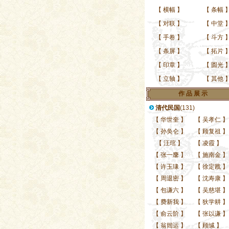
【
横幅
】
【
条幅
【
对联
】
【
中堂
【
手卷
】
【
斗方
【
条屏
】
【
拓片
【
印章
】
【
圆光
【
立轴
】
【
其他
作 品 展 示
清代民国
(131)
【
华世奎
】
【
吴孝仁
】
【
孙奂仑
】
【
顾复祖
】
【
汪琯
】
【
凌霞
】
【
张一麐
】
【
施南金
】
【
许玉瑑
】
【
徐定戡
】
【
周退密
】
【
沈寿康
】
【
包谦六
】
【
吴慈堪
】
【
费新我
】
【
狄学耕
】
【
俞云阶
】
【
张以谦
】
【
翁闿运
】
【
顾缄
】