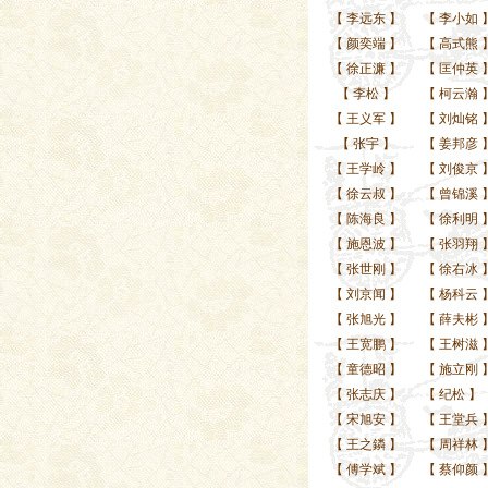
【
李远东
】
【
李小如
【
颜奕端
】
【
高式熊
【
徐正濂
】
【
匡仲英
【
李松
】
【
柯云瀚
【
王义军
】
【
刘灿铭
【
张宇
】
【
姜邦彦
【
王学岭
】
【
刘俊京
【
徐云叔
】
【
曾锦溪
【
陈海良
】
【
徐利明
【
施恩波
】
【
张羽翔
【
张世刚
】
【
徐右冰
【
刘京闻
】
【
杨科云
【
张旭光
】
【
薛夫彬
【
王宽鹏
】
【
王树滋
【
童德昭
】
【
施立刚
【
张志庆
】
【
纪松
】
【
宋旭安
】
【
王堂兵
【
王之鏻
】
【
周祥林
【
傅学斌
】
【
蔡仰颜