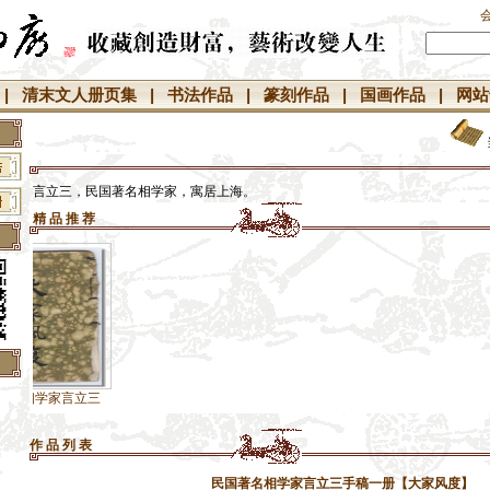
|
清末文人册页集
|
书法作品
|
篆刻作品
|
国画作品
|
网站
言立三，民国著名相学家，寓居上海。
精 品 推 荐
】
言立三
】
作 品 列 表
】
】
民国著名相学家言立三手稿一册【大家风度】