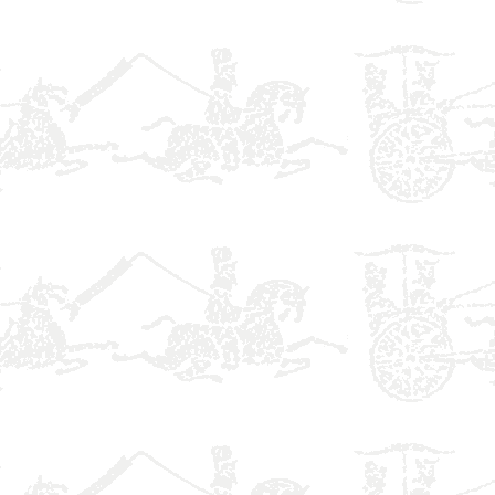
】
】
】
】
】
】
】
】
】
】
】
】
】
】
】
】