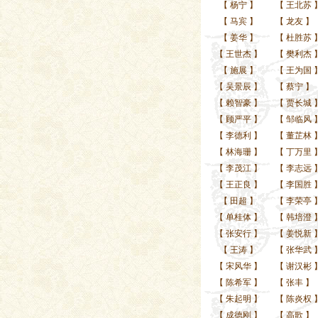
【
杨宁
】
【
王北苏
【
马宾
】
【
龙友
】
【
姜华
】
【
杜胜苏
【
王世杰
】
【
樊利杰
【
施展
】
【
王为国
【
吴景辰
】
【
蔡宁
】
【
赖智豪
】
【
贾长城
【
顾严平
】
【
邹临风
【
李德利
】
【
董芷林
【
林海珊
】
【
丁万里
【
李茂江
】
【
李志远
【
王正良
】
【
李国胜
【
田超
】
【
李荣亭
【
单桂体
】
【
韩培澄
【
张安行
】
【
姜悦新
【
王涛
】
【
张华武
【
宋风华
】
【
谢汉彬
【
陈希军
】
【
张丰
】
【
朱起明
】
【
陈炎权
【
成德刚
】
【
高歌
】