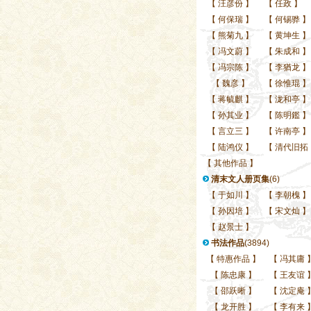
【
汪彦份
】
【
任政
】
【
何保瑞
】
【
何锡骅
】
【
熊菊九
】
【
黄坤生
】
【
冯文蔚
】
【
朱成和
】
【
冯宗陈
】
【
李猶龙
】
【
魏彦
】
【
徐惟琨
】
【
蒋毓麒
】
【
泷和亭
】
【
孙其业
】
【
陈明鑑
】
【
言立三
】
【
许南亭
】
【
陆鸿仪
】
【
清代旧拓
【
其他作品
】
清末文人册页集
(6)
【
于如川
】
【
李朝槐
】
【
孙因培
】
【
宋文灿
】
【
赵景士
】
书法作品
(3894)
【
特惠作品
】
【
冯其庸
【
陈忠康
】
【
王友谊
【
邵跃晰
】
【
沈定庵
【
龙开胜
】
【
李有来