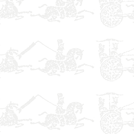
】
】
】
】
】
】
】
】
】
】
】
】
】