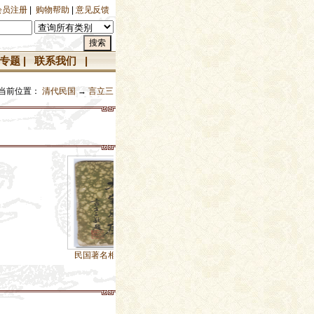
会员注册
|
购物帮助
|
意见反馈
专题
|
联系我们
|
当前位置：
清代民国
→
言立三
民国著名相学家言立三