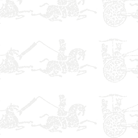
】
】
】
】
】
】
】
】
】
】
】
】
】
】
】
】
】
】