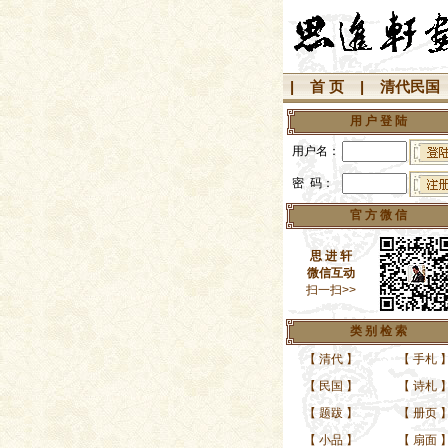
|
首 页
|
清代民国
用 户 登 陆
用户名：
密 码：
官 方 微 信
思 进 轩
微信互动
扫一扫>>
类 别 检 索
【
清代
】
【
手札
民国著名相学家
【
民国
】
【
诗札
【
题跋
】
【
册页
【
小品
】
【
扇面