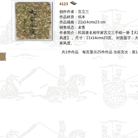
4123
】
创作作者：言立三
】
作品材质：纸本
作品规格：21x14cmx23 cm
】
销售状态：未售
】
作者简介：民国著名相学家言立三手稿一册【大
风度】， 尺寸：21x14cmx23页。 封面题字：
】
家风度。...
】
共1件作品 每页显示25件作品 当前页次：第