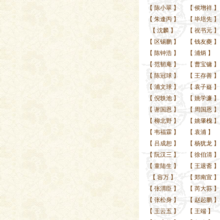
【
陈小翠
】
【
侯增祥
】
【
朱逢丙
】
【
毕培先
】
【
沈麟
】
【
祝书元
】
【
区锡鹏
】
【
钱友夔
】
【
陈钟浩
】
【
浦炳
】
【
范韧庵
】
【
曹宝镛
】
【
陈冠球
】
【
王存善
】
【
浦文球
】
【
袁子嶷
】
【
倪轶池
】
【
姚学濂
】
【
谢国恩
】
【
周国恩
】
【
柳北野
】
【
姚肇槐
】
【
韦福霖
】
【
袁浦
】
【
吕成恕
】
【
杨犹龙
】
【
阮汉三
】
【
徐伯清
】
【
童陆生
】
【
王退斋
】
【
容万
】
【
郑南宣
】
【
张渭臣
】
【
芮大荪
】
【
张松身
】
【
赵起鹏
】
【
王云五
】
【
王端
】