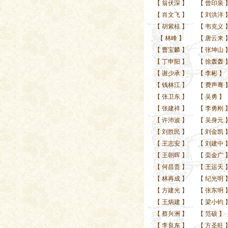
【
翁伏深
】
【
曾印泉
【
肖文飞
】
【
刘洪洋
【
胡紫桂
】
【
韦克义
【
林峰
】
【
唐云来
【
曹宝麟
】
【
张坤山
【
丁申阳
】
【
徐轰轰
【
谢少承
】
【
李彬
】
【
钱林江
】
【
费声骞
【
张卫东
】
【
吴勇
】
【
张建祥
】
【
李勇刚
【
许沛波
】
【
吴身元
【
刘胜民
】
【
刘金凯
【
王志安
】
【
刘建中
【
王朝晖
】
【
栾金广
【
何昌贵
】
【
王运天
【
林再成
】
【
纪光明
【
方建光
】
【
张东明
【
王炳建
】
【
梁小钧
【
蔡兴洲
】
【
范硕
】
【
李良东
】
【
方圣旺