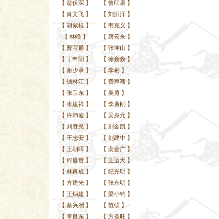
【
翁伏深
】
【
曾印泉
】
【
肖文飞
】
【
刘洪洋
】
【
胡紫桂
】
【
韦克义
】
【
林峰
】
【
唐云来
】
【
曹宝麟
】
【
张坤山
】
【
丁申阳
】
【
徐轰轰
】
【
谢少承
】
【
李彬
】
【
钱林江
】
【
费声骞
】
【
张卫东
】
【
吴勇
】
【
张建祥
】
【
李勇刚
】
【
许沛波
】
【
吴身元
】
【
刘胜民
】
【
刘金凯
】
【
王志安
】
【
刘建中
】
【
王朝晖
】
【
栾金广
】
【
何昌贵
】
【
王运天
】
【
林再成
】
【
纪光明
】
【
方建光
】
【
张东明
】
【
王炳建
】
【
梁小钧
】
【
蔡兴洲
】
【
范硕
】
【
李良东
】
【
方圣旺
】