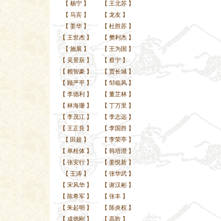
【
杨宁
】
【
王北苏
】
【
马宾
】
【
龙友
】
【
姜华
】
【
杜胜苏
】
【
王世杰
】
【
樊利杰
】
【
施展
】
【
王为国
】
【
吴景辰
】
【
蔡宁
】
【
赖智豪
】
【
贾长城
】
【
顾严平
】
【
邹临风
】
【
李德利
】
【
董芷林
】
【
林海珊
】
【
丁万里
】
【
李茂江
】
【
李志远
】
【
王正良
】
【
李国胜
】
【
田超
】
【
李荣亭
】
【
单桂体
】
【
韩培澄
】
【
张安行
】
【
姜悦新
】
【
王涛
】
【
张华武
】
【
宋风华
】
【
谢汉彬
】
【
陈希军
】
【
张丰
】
【
朱起明
】
【
陈炎权
】
【
成德刚
】
【
高歌
】