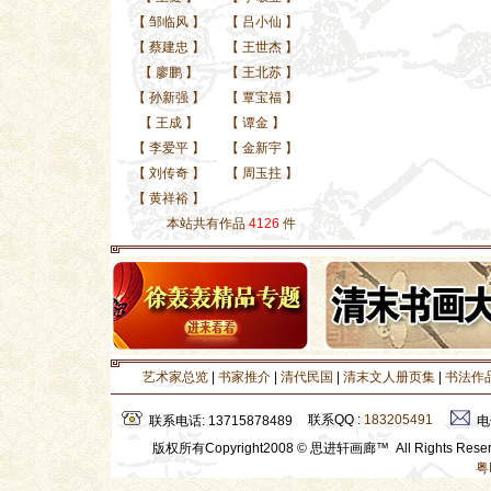
【
邹临风
】
【
吕小仙
】
【
蔡建忠
】
【
王世杰
】
【
廖鹏
】
【
王北苏
】
【
孙新强
】
【
覃宝福
】
【
王成
】
【
谭金
】
【
李爱平
】
【
金新宇
】
【
刘传奇
】
【
周玉拄
】
【
黄祥裕
】
本站共有作品
4126
件
艺术家总览
|
书家推介
|
清代民国
|
清末文人册页集
|
书法作
联系QQ :
183205491
联系电话: 13715878489
电
版权所有Copyright2008 © 思进轩画廊™ All Rights Res
粤