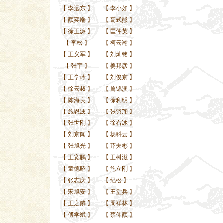
【
李远东
】
【
李小如
】
【
颜奕端
】
【
高式熊
】
【
徐正濂
】
【
匡仲英
】
【
李松
】
【
柯云瀚
】
【
王义军
】
【
刘灿铭
】
【
张宇
】
【
姜邦彦
】
【
王学岭
】
【
刘俊京
】
【
徐云叔
】
【
曾锦溪
】
【
陈海良
】
【
徐利明
】
【
施恩波
】
【
张羽翔
】
【
张世刚
】
【
徐右冰
】
【
刘京闻
】
【
杨科云
】
【
张旭光
】
【
薛夫彬
】
【
王宽鹏
】
【
王树滋
】
【
童德昭
】
【
施立刚
】
【
张志庆
】
【
纪松
】
【
宋旭安
】
【
王堂兵
】
【
王之鏻
】
【
周祥林
】
【
傅学斌
】
【
蔡仰颜
】