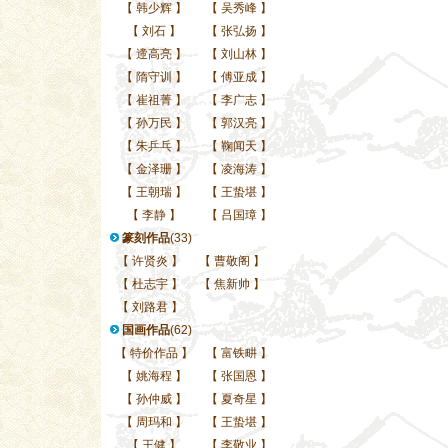
【
韩少辉
】
【
吴秀峰
】
【
刘石
】
【
张弘扬
】
【
遆高亮
】
【
刘山林
】
【
隋守训
】
【
傅亚成
】
【
崔祖菁
】
【
李广志
】
【
孙万民
】
【
郭汉亮
】
【
朱乒乓
】
【
鞠闻天
】
【
金泽珊
】
【
凌海涛
】
【
王朝瑞
】
【
王蛰堪
】
【
李静
】
【
吕国璋
】
篆刻作品
(33)
【
许贤炎
】
【
曹敬阁
】
【
杜志宇
】
【
焦新帅
】
【
刘路君
】
国画作品
(62)
【
特价作品
】
【
富铁畊
】
【
姚海程
】
【
张国恩
】
【
孙仲威
】
【
夏奇星
】
【
周玛和
】
【
王蛰堪
】
【
王健
】
【
李敬业
】