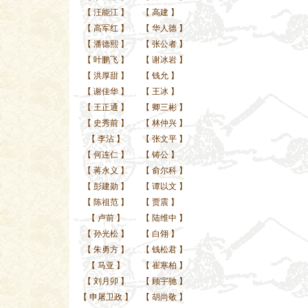
【
汪能江
】
【
高建
】
【
高军红
】
【
华人德
】
【
潘德熙
】
【
张公者
】
【
叶鹏飞
】
【
谢冰岩
】
【
洪厚甜
】
【
钱允
】
【
谢佳华
】
【
王冰
】
【
王正通
】
【
卿三彬
】
【
史秀前
】
【
林仲兴
】
【
李沾
】
【
张文平
】
【
何连仁
】
【
铸公
】
【
蒋永义
】
【
俞尔科
】
【
彭建勋
】
【
谭以文
】
【
陈祖范
】
【
贾震
】
【
卢前
】
【
陆维中
】
【
孙光松
】
【
白翎
】
【
朱勇方
】
【
钱松君
】
【
马亚
】
【
崔寒柏
】
【
刘月卯
】
【
顾宇驰
】
【
申屠卫政
】
【
胡尚敬
】