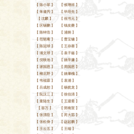
【
陈小翠
】
【
侯增祥
】
【
朱逢丙
】
【
毕培先
】
【
沈麟
】
【
祝书元
】
【
区锡鹏
】
【
钱友夔
】
【
陈钟浩
】
【
浦炳
】
【
范韧庵
】
【
曹宝镛
】
【
陈冠球
】
【
王存善
】
【
浦文球
】
【
袁子嶷
】
【
倪轶池
】
【
姚学濂
】
【
谢国恩
】
【
周国恩
】
【
柳北野
】
【
姚肇槐
】
【
韦福霖
】
【
袁浦
】
【
吕成恕
】
【
杨犹龙
】
【
阮汉三
】
【
徐伯清
】
【
童陆生
】
【
王退斋
】
【
容万
】
【
郑南宣
】
【
张渭臣
】
【
芮大荪
】
【
张松身
】
【
赵起鹏
】
【
王云五
】
【
王端
】