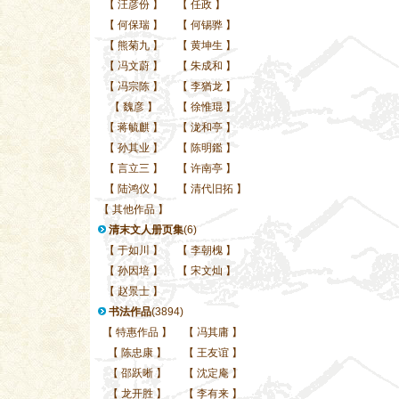
【
汪彦份
】
【
任政
】
【
何保瑞
】
【
何锡骅
】
【
熊菊九
】
【
黄坤生
】
【
冯文蔚
】
【
朱成和
】
【
冯宗陈
】
【
李猶龙
】
【
魏彦
】
【
徐惟琨
】
【
蒋毓麒
】
【
泷和亭
】
【
孙其业
】
【
陈明鑑
】
【
言立三
】
【
许南亭
】
【
陆鸿仪
】
【
清代旧拓
】
【
其他作品
】
清末文人册页集
(6)
【
于如川
】
【
李朝槐
】
【
孙因培
】
【
宋文灿
】
【
赵景士
】
书法作品
(3894)
【
特惠作品
】
【
冯其庸
】
【
陈忠康
】
【
王友谊
】
【
邵跃晰
】
【
沈定庵
】
【
龙开胜
】
【
李有来
】