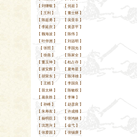
【
刘继银
】
【
何超
】
【
王利
】
【
董士林
】
【
陈超勇
】
【
吴亚非
】
【
李延庆
】
【
黄彦平
】
【
魏海波
】
【
陈伟
】
【
叶华洲
】
【
刘远明
】
【
张照
】
【
李国光
】
【
徐燕
】
【
陈家全
】
【
董玉坤
】
【
杜占存
】
【
谢安辉
】
【
夏奇星
】
【
胡荣东
】
【
陈泽雄
】
【
王精
】
【
李国良
】
【
苗太林
】
【
陈敏权
】
【
葛良胜
】
【
李琳
】
【
孙峰
】
【
赵彦良
】
【
朱寿友
】
【
许成锋
】
【
杨明臣
】
【
张鸿林
】
【
沈慧兴
】
【
金弋
】
【
张爱国
】
【
张锡庚
】