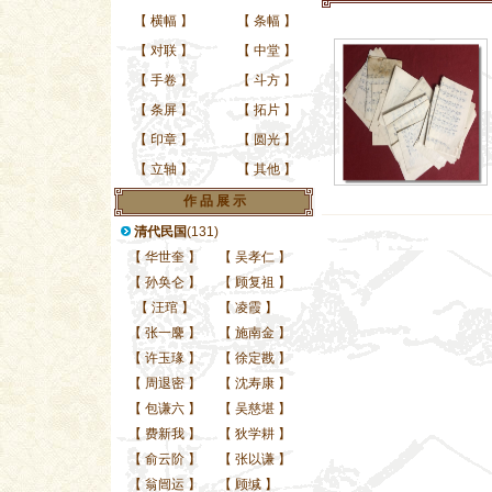
【
横幅
】
【
条幅
】
【
对联
】
【
中堂
】
【
手卷
】
【
斗方
】
【
条屏
】
【
拓片
】
【
印章
】
【
圆光
】
【
立轴
】
【
其他
】
作 品 展 示
清代民国
(131)
【
华世奎
】
【
吴孝仁
】
【
孙奂仑
】
【
顾复祖
】
【
汪琯
】
【
凌霞
】
【
张一麐
】
【
施南金
】
【
许玉瑑
】
【
徐定戡
】
【
周退密
】
【
沈寿康
】
【
包谦六
】
【
吴慈堪
】
【
费新我
】
【
狄学耕
】
【
俞云阶
】
【
张以谦
】
【
翁闿运
】
【
顾缄
】