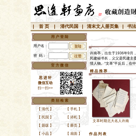
|
首 页
|
清代民国
|
清末文人册页集
|
书
用 户 登 陆
用户名：
许南亭，出生于1936年9
密 码：
民建秘书长，义父是民建主委
情人物。“文革”平反后，在
官 方 微 信
精 品 推 荐
思 进 轩
微信互动
扫一扫>>
类 别 检 索
【
清代
】
【
手札
】
【
民国
】
【
诗札
】
文革时期北大名人许南
【
题跋
】
【
册页
】
【
小品
】
【
扇面
】
作 品 列 表