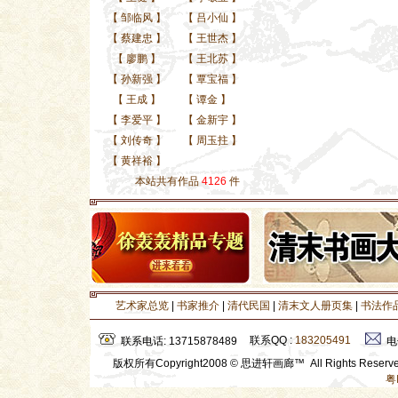
【
邹临风
】
【
吕小仙
】
【
蔡建忠
】
【
王世杰
】
【
廖鹏
】
【
王北苏
】
【
孙新强
】
【
覃宝福
】
【
王成
】
【
谭金
】
【
李爱平
】
【
金新宇
】
【
刘传奇
】
【
周玉拄
】
【
黄祥裕
】
本站共有作品
4126
件
艺术家总览
|
书家推介
|
清代民国
|
清末文人册页集
|
书法作
联系QQ :
183205491
联系电话: 13715878489
电
版权所有Copyright2008 © 思进轩画廊™ All Rights Rese
粤