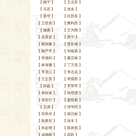
【
杨宁
】
【
王北苏
】
【
马宾
】
【
龙友
】
【
姜华
】
【
杜胜苏
】
【
王世杰
】
【
樊利杰
】
【
施展
】
【
王为国
】
【
吴景辰
】
【
蔡宁
】
【
赖智豪
】
【
贾长城
】
【
顾严平
】
【
邹临风
】
【
李德利
】
【
董芷林
】
【
林海珊
】
【
丁万里
】
【
李茂江
】
【
李志远
】
【
王正良
】
【
李国胜
】
【
田超
】
【
李荣亭
】
【
单桂体
】
【
韩培澄
】
【
张安行
】
【
姜悦新
】
【
王涛
】
【
张华武
】
【
宋风华
】
【
谢汉彬
】
【
陈希军
】
【
张丰
】
【
朱起明
】
【
陈炎权
】
【
成德刚
】
【
高歌
】