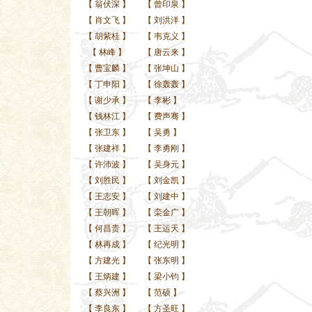
【
翁伏深
】
【
曾印泉
】
【
肖文飞
】
【
刘洪洋
】
【
胡紫桂
】
【
韦克义
】
【
林峰
】
【
唐云来
】
【
曹宝麟
】
【
张坤山
】
【
丁申阳
】
【
徐轰轰
】
【
谢少承
】
【
李彬
】
【
钱林江
】
【
费声骞
】
【
张卫东
】
【
吴勇
】
【
张建祥
】
【
李勇刚
】
【
许沛波
】
【
吴身元
】
【
刘胜民
】
【
刘金凯
】
【
王志安
】
【
刘建中
】
【
王朝晖
】
【
栾金广
】
【
何昌贵
】
【
王运天
】
【
林再成
】
【
纪光明
】
【
方建光
】
【
张东明
】
【
王炳建
】
【
梁小钧
】
【
蔡兴洲
】
【
范硕
】
【
李良东
】
【
方圣旺
】