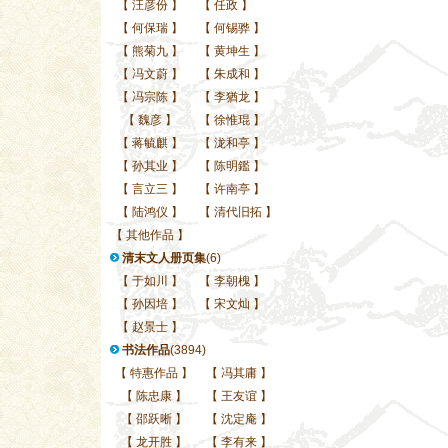
【
汪彦份
】
【
任政
】
【
何保瑞
】
【
何锡骅
】
【
熊菊九
】
【
黄坤生
】
【
冯文蔚
】
【
朱成和
】
【
冯宗陈
】
【
李猶龙
】
【
魏彦
】
【
徐惟琨
】
【
蒋毓麒
】
【
泷和亭
】
【
孙其业
】
【
陈明鑑
】
【
言立三
】
【
许南亭
】
【
陆鸿仪
】
【
清代旧拓
】
【
其他作品
】
清末文人册页集
(6)
【
于如川
】
【
李朝槐
】
【
孙因培
】
【
宋文灿
】
【
赵景士
】
书法作品
(3894)
【
特惠作品
】
【
冯其庸
】
【
陈忠康
】
【
王友谊
】
【
邵跃晰
】
【
沈定庵
】
【
龙开胜
】
【
李有来
】