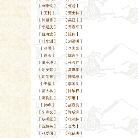
【
刘继银
】
【
何超
】
【
王利
】
【
董士林
】
【
陈超勇
】
【
吴亚非
】
【
李延庆
】
【
黄彦平
】
【
魏海波
】
【
陈伟
】
【
叶华洲
】
【
刘远明
】
【
张照
】
【
李国光
】
【
徐燕
】
【
陈家全
】
【
董玉坤
】
【
杜占存
】
【
谢安辉
】
【
夏奇星
】
【
胡荣东
】
【
陈泽雄
】
【
王精
】
【
李国良
】
【
苗太林
】
【
陈敏权
】
【
葛良胜
】
【
李琳
】
【
孙峰
】
【
赵彦良
】
【
朱寿友
】
【
许成锋
】
【
杨明臣
】
【
张鸿林
】
【
沈慧兴
】
【
金弋
】
【
张爱国
】
【
张锡庚
】