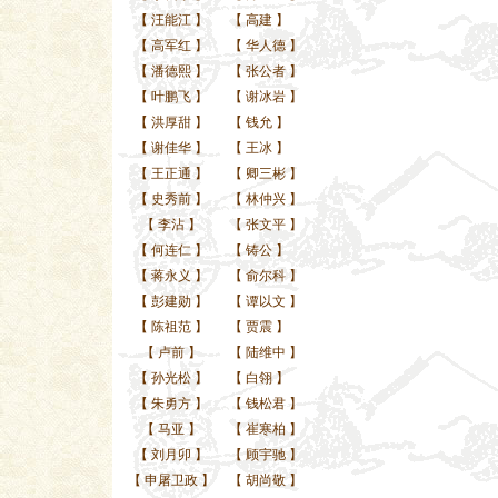
【
汪能江
】
【
高建
】
【
高军红
】
【
华人德
】
【
潘德熙
】
【
张公者
】
【
叶鹏飞
】
【
谢冰岩
】
【
洪厚甜
】
【
钱允
】
【
谢佳华
】
【
王冰
】
【
王正通
】
【
卿三彬
】
【
史秀前
】
【
林仲兴
】
【
李沾
】
【
张文平
】
【
何连仁
】
【
铸公
】
【
蒋永义
】
【
俞尔科
】
【
彭建勋
】
【
谭以文
】
【
陈祖范
】
【
贾震
】
【
卢前
】
【
陆维中
】
【
孙光松
】
【
白翎
】
【
朱勇方
】
【
钱松君
】
【
马亚
】
【
崔寒柏
】
【
刘月卯
】
【
顾宇驰
】
【
申屠卫政
】
【
胡尚敬
】