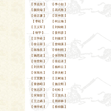
【
李远东
】
【
李小如
】
【
颜奕端
】
【
高式熊
】
【
徐正濂
】
【
匡仲英
】
【
李松
】
【
柯云瀚
】
【
王义军
】
【
刘灿铭
】
【
张宇
】
【
姜邦彦
】
【
王学岭
】
【
刘俊京
】
【
徐云叔
】
【
曾锦溪
】
【
陈海良
】
【
徐利明
】
【
施恩波
】
【
张羽翔
】
【
张世刚
】
【
徐右冰
】
【
刘京闻
】
【
杨科云
】
【
张旭光
】
【
薛夫彬
】
【
王宽鹏
】
【
王树滋
】
【
童德昭
】
【
施立刚
】
【
张志庆
】
【
纪松
】
【
宋旭安
】
【
王堂兵
】
【
王之鏻
】
【
周祥林
】
【
傅学斌
】
【
蔡仰颜
】