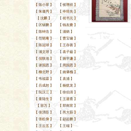
【
陈小翠
】
【
侯增祥
】
【
朱逢丙
】
【
毕培先
】
【
沈麟
】
【
祝书元
】
【
区锡鹏
】
【
钱友夔
】
【
陈钟浩
】
【
浦炳
】
【
范韧庵
】
【
曹宝镛
】
【
陈冠球
】
【
王存善
】
【
浦文球
】
【
袁子嶷
】
【
倪轶池
】
【
姚学濂
】
【
谢国恩
】
【
周国恩
】
【
柳北野
】
【
姚肇槐
】
【
韦福霖
】
【
袁浦
】
【
吕成恕
】
【
杨犹龙
】
【
阮汉三
】
【
徐伯清
】
【
童陆生
】
【
王退斋
】
【
容万
】
【
郑南宣
】
【
张渭臣
】
【
芮大荪
】
【
张松身
】
【
赵起鹏
】
【
王云五
】
【
王端
】