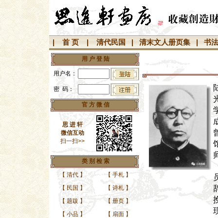
|
首 页
|
清代民国
|
清末文人册页集
|
书
用 户 登 陆
用户名：
密 码：
官 方 微 信
思 进 轩
微信互动
扫一扫>>
类 别 检 索
【
清代
】
【
手札
】
【
民国
】
【
诗札
】
【
题跋
】
【
册页
】
【
小品
】
【
扇面
】