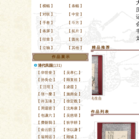
【
横幅
】
【
条幅
】
【
对联
】
【
中堂
】
【
手卷
】
【
斗方
】
【
条屏
】
【
拓片
】
【
印章
】
【
圆光
】
精 品 推 荐
【
立轴
】
【
其他
】
作 品 展 示
清代民国
(131)
【
华世奎
】
【
吴孝仁
】
【
孙奂仑
】
【
顾复祖
】
【
汪琯
】
【
凌霞
】
【
张一麐
】
【
施南金
】
近代名士陆鸿仪先生合
【
许玉瑑
】
【
徐定戡
】
【
周退密
】
【
沈寿康
】
作 品 列 表
【
包谦六
】
【
吴慈堪
】
【
费新我
】
【
狄学耕
】
【
俞云阶
】
【
张以谦
】
【
翁闿运
】
【
顾缄
】