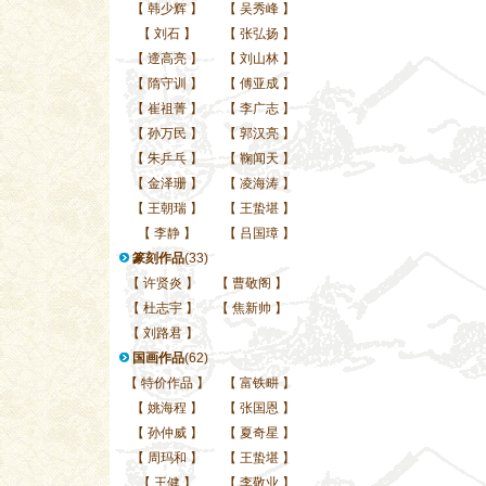
【
韩少辉
】
【
吴秀峰
】
【
刘石
】
【
张弘扬
】
【
遆高亮
】
【
刘山林
】
【
隋守训
】
【
傅亚成
】
【
崔祖菁
】
【
李广志
】
【
孙万民
】
【
郭汉亮
】
【
朱乒乓
】
【
鞠闻天
】
【
金泽珊
】
【
凌海涛
】
【
王朝瑞
】
【
王蛰堪
】
【
李静
】
【
吕国璋
】
篆刻作品
(33)
【
许贤炎
】
【
曹敬阁
】
【
杜志宇
】
【
焦新帅
】
【
刘路君
】
国画作品
(62)
【
特价作品
】
【
富铁畊
】
【
姚海程
】
【
张国恩
】
【
孙仲威
】
【
夏奇星
】
【
周玛和
】
【
王蛰堪
】
【
王健
】
【
李敬业
】