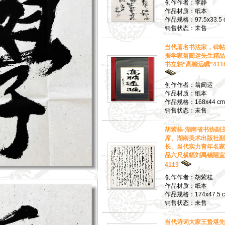
创作作者：李静
作品材质：纸本
作品规格：97.5x33.5 
销售状态：未售
当代著名书法家，碑帖
据学家翁闿运先生精品
书立轴“高瞻远瞩”411
创作作者：翁闿运
作品材质：纸本
作品规格：168x44 cm
销售状态：未售
胡紫桂-湖南省书协副
席、湖南美术出版社副
长、当代实力青年名家
品六尺横幅刘禹锡陋室
4113
创作作者：胡紫桂
作品材质：纸本
作品规格：174x47.5 
销售状态：未售
当代诗词大家王蛰堪先