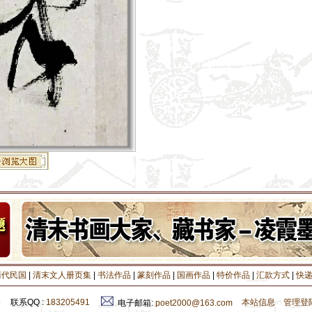
清代民国
|
清末文人册页集
|
书法作品
|
篆刻作品
|
国画作品
|
特价作品
|
汇款方式
|
快
联系QQ :
183205491
本站信息
管理登
9
电子邮箱
:
poet2000@163.com