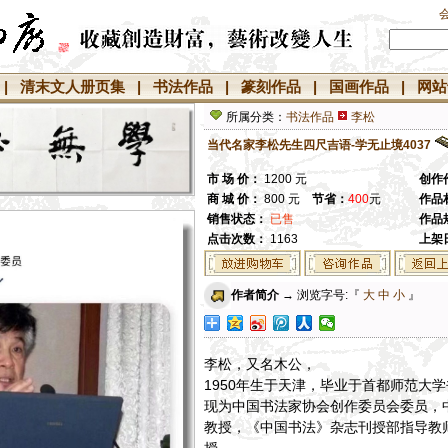
|
清末文人册页集
|
书法作品
|
篆刻作品
|
国画作品
|
网站
所属分类：
书法作品
李松
当代名家李松先生四尺吉语-学无止境4037
市 场 价：
1200 元
创作
商 城 价：
800 元
节省：
400
元
作品
销售状态
：
已售
作品
点击次数：
1163
上架
作者简介
→ 浏览字号:『
大
中
小
』
李松，又名木公，
1950年生于天津，毕业于首都师范大
现为中国书法家协会创作委员会委员，
教授，《中国书法》杂志刊授部指导教