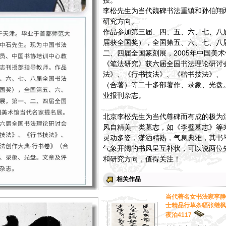
授。
李松先生为当代魏碑书法重镇和孙伯翔
研究方向。
作品参加第三届、四、五、六、七、八
届获全国奖），全国第五、六、七、八
二、四届全国篆刻展，2005年中国美
《笔法研究》获六届全国书法理论研讨
法》、《行书技法》、《楷书技法》、
（合著）等二十多部著作、录象、光盘
业报刊杂志。
北京李松先生为当代尊碑而有成的极为
风自精美一类墓志，如《李璧墓志》等
灵动多姿，潇洒精熟，气息典雅，其书
气象开阔的书风呈互补状，可以说两位
和研究方向，值得关注！
相关作品
当代著名女书法家李静
士精品行草条幅张继枫
夜泊4117