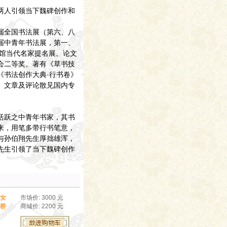
两人引领当下魏碑创作和
届全国书法展（第六、八
届中青年书法展，第一、
术馆当代名家提名展。论文
会二等奖。著有《草书技
《书法创作大典·行书卷》
。文章及评论散见国内专
活跃之中青年书家，其书
来，用笔多带行书笔意，
与孙伯翔先生厚拙雄浑，
先生引领了当下魏碑创作
女
市场价: 3000 元
桥
商城价: 2200 元