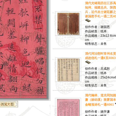
清代光绪期历任江苏高
知州、福建总兵、陕西
兵，近代名士谢廷麒之
谢国恩手札一通二页40
创作作者：谢国恩
作品材质：纸本
作品规格：23x12.6cm
cm
销售状态：未售
清代同治朝时常州名贤
成恕信札一通6页4063
创作作者：吕成恕
作品材质：纸本
作品规格：25x24cmx
cm
销售状态：未售
清代翰林、道光同知姚
濂（姚幼溪）致萧国本
金蜡笺诗札一通4061
创作作者：姚学濂