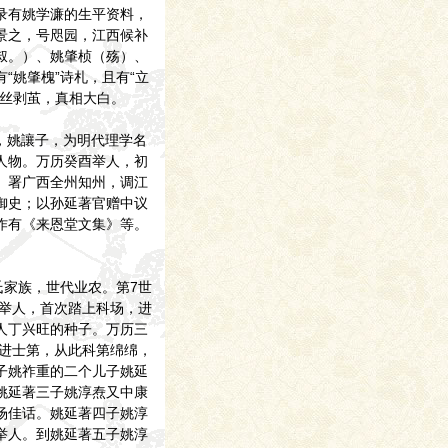
录有姚学濂的生平资料，
景之，号咫园，江西候补
叔。）、姚肇桢（殇）、
“姚肇槐”诗札，且有“立
抽丝剥茧，真相大白。
菴，姚讓子，为明代理学名
人物。万历癸酉举人，初
。署广西全州知州，调江
御史；以孙延著官赠中议
作有《来恩堂文集》等。
氏家族，世代业农。第7世
科举人，首次踏上科场，进
人丁兴旺的种子。万历三
科进士第，从此科第绵绵，
子姚祚重的二个儿子姚延
姚延著三子姚淳焘又中康
场佳话。姚延著四子姚淳
举人。到姚延著五子姚淳