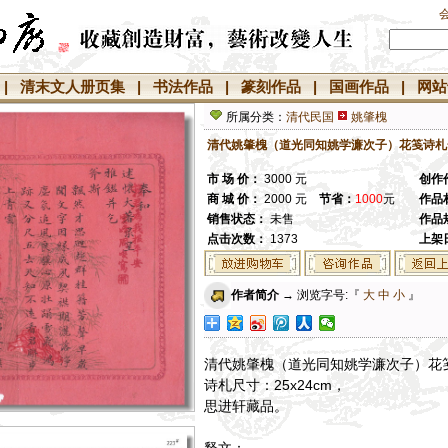
|
清末文人册页集
|
书法作品
|
篆刻作品
|
国画作品
|
网站
所属分类：
清代民国
姚肇槐
清代姚肇槐（道光同知姚学濂次子）花笺诗札一
市 场 价：
3000 元
创作
商 城 价：
2000 元
节省：
1000
元
作品
销售状态
：
未售
作品
点击次数：
1373
上架
作者简介
→ 浏览字号:『
大
中
小
』
清代姚肇槐（道光同知姚学濂次子）花
诗札尺寸：25x24cm，
思进轩藏品。