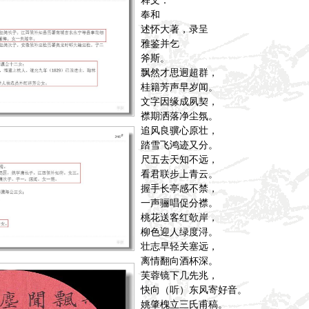
释文：
奉和
述怀大著，录呈
雅鉴并乞
斧斯。
飘然才思迥超群，
桂籍芳声早岁闻。
文字因缘成夙契，
襟期洒落净尘氛。
追风良骥心原壮，
踏雪飞鸿迹又分。
尺五去天知不远，
看君联步上青云。
握手长亭感不禁，
一声骊唱促分襟。
桃花送客红欹岸，
柳色迎人绿度浔。
壮志早轻关塞远，
离情翻向酒杯深。
芙蓉镜下几先兆，
快向（听）东风寄好音。
姚肇槐立三氏甫稿。