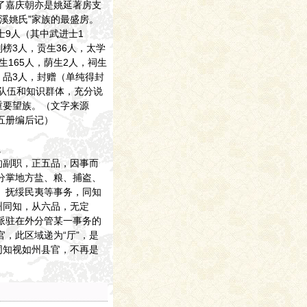
了嘉庆朝亦是姚延著房支
溪姚氏”家族的最盛房。
9人（其中武进士1
榜3人，贡生36人，太学
生165人，荫生2人，祠生
）品3人，封赠（单纯得封
宦队伍和知识群体，充分说
重要望族。（文字来源
五册编后记）
。
的副职，正五品，因事而
分掌地方盐、粮、捕盗、
、抚绥民夷等事务，同知
州同知，从六品，无定
派驻在外分管某一事务的
，此区域递为“厅”，是
同知视如州县官，不再是