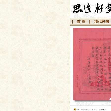
|
首 页
|
清代民国