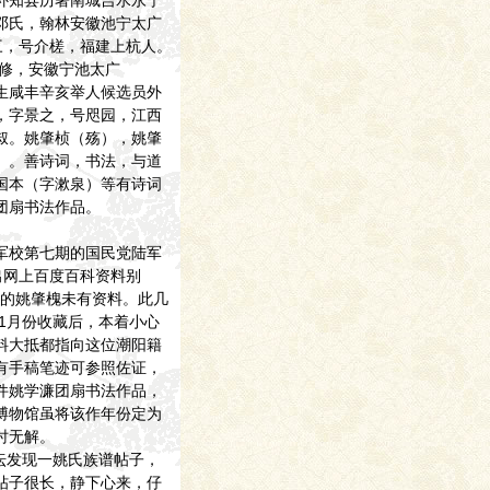
补知县历署南城吉水永宁
邓氏，翰林安徽池宁太广
登三，号介槎，福建上杭人。
编修，安徽宁池太广
生咸丰辛亥举人候选员外
，字景之，号咫园，江西
叔。姚肇桢（殇），姚肇
）。善诗词，书法，与道
国本（字漱泉）等有诗词
团扇书法作品。
军校第七期的国民党陆军
出网上百度百科资料别
次的姚肇槐未有资料。此几
年1月份收藏后，本着小心
料大抵都指向这位潮阳籍
有手稿笔迹可参照佐证，
件姚学濂团扇书法作品，
博物馆虽将该作年份定为
时无解。
论坛发现一姚氏族谱帖子，
帖子很长，静下心来，仔