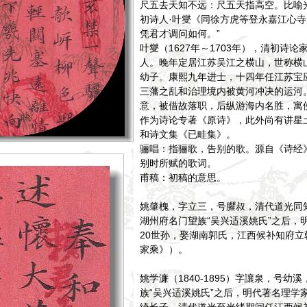
尺五去天知不远：尺五天指高空。比喻
初诗人·叶燮《同徐方虎等登永嘉江心寺
凭君才调问如何。”
叶燮（1627年～1703年），清初诗
人。晚年定居江苏吴江之横山，世称横
幼子。康熙九年进士，十四年任江苏宝
三藩之乱和治理境内被黄河冲决的运河
意，被借故落职，后纵游海内名胜，寓
作为诗论专著《原诗》，此外尚有讲星
和诗文集《已畦集》。
骊唱：指骊歌，告别的歌。源自《诗经
别时所赋的歌词。
甫稿：初稿的意思。
姚肇槐，字立三，号臞叔，清代道光同
湖州府名门望族“吴兴适溪姚氏”之后，
20世孙，娶湖南郭氏，江西候补知府
家乘》）。
姚学濂（1840-1895）字讓泉，号幼
族“吴兴适溪姚氏”之后，明代著名理学