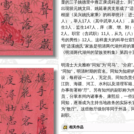
显的三子姚德里中雍正庚戌科进士。到
出现状元姚文田。姚延著房支形成了“适
根据《吴兴姚氏家乘》的科举统计：进士
人），举人17人（其中武举人4人），副
生3人，监生147人，庠（廪、增、附）
2人。职官（含武职）11人，从九（八
号的男性）12人。这样庞大的科举仕
明“适溪姚氏”家族是明清两代湖州府的
《明清两代湖州的望族资料集》第四十
明清士大夫雅称“同知”为“司马”、“分府”
“同知”，明清时期的官名。同知为知府
设，每府设一二人，无定员。同知负责
江防、海疆、河工、水利以及清理军籍
办事衙署称“厅”。另有知州的副职称为
员，分掌本州内诸事务。康熙后，一些
同知，逐渐成为主持当地政务的实际长官
为“散厅”。这些散厅级别等同于州县，
副职。
相关作品