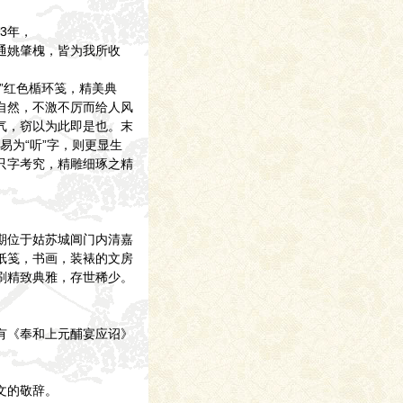
3年，
通姚肇槐，皆为我所收
”红色楯环笺，精美典
自然，不激不厉而给人风
气，窃以为此即是也。末
字易为“听”字，则更显生
只字考究，精雕细琢之精
期位于姑苏城阊门内清嘉
纸笺，书画，装裱的文房
刷精致典雅，存世稀少。
有《奉和上元酺宴应诏》
文的敬辞。