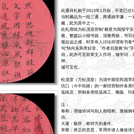
此通诗札购于2013年1月份，不觉已过1
当时藏品为一组三通，两通姚学濂，一
藏，此为其中之一。
此札用纸为松茂室所制“赖君为我报平安
雅。整篇以小楷书就，清雅秀丽，书写
规自远之感，时常有人讨论何谓有书卷
句“快向东风寄好音。”作者后面将“向”
动，此亦可见前辈文人作诗，做学问，
神。
诚可宝也。
松茂室（万松茂室）为清中期至民国早
坊口（今中街路）的一家经营制作各类
笺纸店，所制各类纸笺画工、雕版、印
注：
奉和：谓做诗词与别人相唱和。唐杨炯
诗。
大著：敬辞，称对方的著作。
斧斯：斧正的意思，常用作请人修改诗