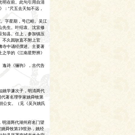
光明在前。此句引用自清
》：“尺五去天知不远，
论家。字星期，号已畦。吴江
山先生。叶绍袁、沈宜修
应知县。任上，参加镇压
。不久因耿直不附上官
佛寺中诵经撰述。主要著
土之学的《江南星野辨》
》逸诗《骊驹》，古代告
知姚学濂次子，明清两代
明代著名理学家姚舜牧第
立朝公女。（见《吴兴姚氏
溪，明清两代湖州府名门望
家姚舜牧第19世孙，姚经