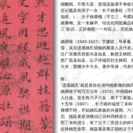
细翻阅，不禁大喜，发现该族谱不单收
还记载其有四子一女：长子姚肇崧（字
知府。）、次子姚肇槐（字立三，号臞
姚肇梅。女一未嫁卒。结合此同批藏品有
三”款识，正好都能一一对应上，至此
姚舜牧（1543-1627）字虞佐，号承
儒，吴兴适溪姚氏望族的奠基人及代表
任广东肇庆府新兴县知县，敇授文林郎
西广昌县知县。以子祚端官封文林郎、
大夫，晋赠大中大夫。著作等身，代表
附：
“适溪姚氏”就是居住在湖州姚家埭的姚
姚舜牧于明万历元年（1573）中癸酉
入仕途。並生有六子六女，抪下了家族
十五年（1607），长子姚祚端登丁未
簪缨不绝，开始姚氏家族的兴盛期。六
启、姚延著是清顺治已丑科同榜进士，
熙丁未科进士，有了父子二世进士的科
起孙姚世金荣、姚益濠是雍正朝的父子