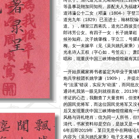
绮长子。清代道光至光绪期间任江西候
等县事花翎加同知衔。原配夫人为福建
道讳瀛公十二女（邓瀛（1804-）字
道光九年（1829）已丑进士，翰林院
道。），继室江西蒋氏，道光己酉拔贡
郎讳芳公女。有四子一女：长子姚肇崧
候补知府。次子姚肇槐，字立三，号臞
梅。女一未嫁卒（见《吴兴姚氏家乘》
光名诗人王权（字心如，号笠云）、萧
唱和，现重庆中国三峡博物馆馆藏有其
一开始原藏家将书者鉴定为毕业于黄埔
炮兵学校团长姚学濂（1909-），并提
号“法溪”错误，实应为“幼溪”，而同批
通诗札我第一眼见到就很喜欢，2013
求证的心态，我翻查了大量资料，但资
的国民党将军，而这位国民党将军又没
后又发现重庆中国三峡博物馆馆藏有一
风格与诗札绝肖，信为同一人所书，但
清代，书家资料却是空白，是故又是一
6年后即2019年，某日无意中在网络
内容为《吴兴姚氏家乘》电子文本版，