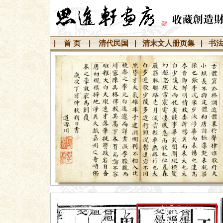
|
首 页
|
清代民国
|
清末文人册页集
|
书