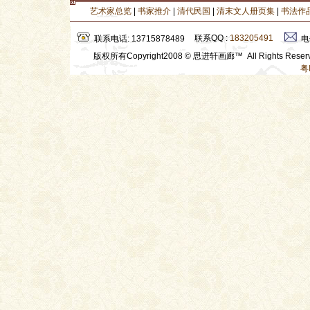
艺术家总览
|
书家推介
|
清代民国
|
清末文人册页集
|
书法作
联系QQ :
183205491
联系电话: 13715878489
电
版权所有Copyright2008 © 思进轩画廊™ All Rights Res
粤